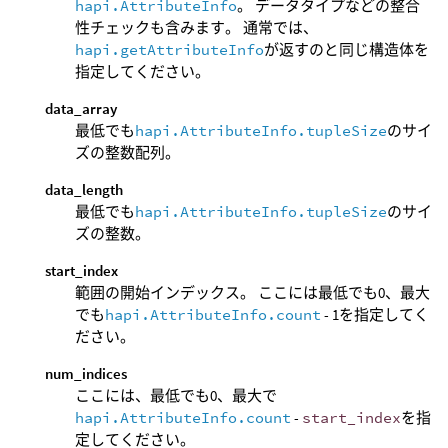
hapi.AttributeInfo
。 データタイプなどの整合
性チェックも含みます。 通常では、
hapi.getAttributeInfo
が返すのと同じ構造体を
指定してください。
data_array
最低でも
hapi.AttributeInfo.tupleSize
のサイ
ズの整数配列。
data_length
最低でも
hapi.AttributeInfo.tupleSize
のサイ
ズの整数。
start_index
範囲の開始インデックス。 ここには最低でも0、最大
でも
hapi.AttributeInfo.count
- 1を指定してく
ださい。
num_indices
ここには、最低でも0、最大で
hapi.AttributeInfo.count
-
start_index
を指
定してください。