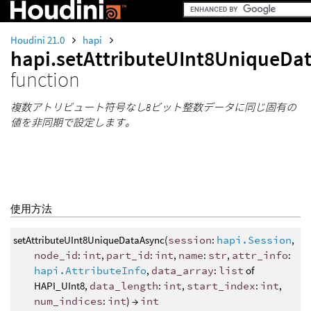
Houdini 21.0
hapi
hapi.setAttributeUInt8UniqueDa
function
複数アトリビュート符号なし8ビット整数データに同じ固有の
値を非同期で設定します。
使用方法
setAttributeUInt8UniqueDataAsync(
session
:
hapi.Session
,
node_id
:
int
,
part_id
:
int
,
name
:
str
,
attr_info
:
hapi.AttributeInfo
,
data_array
:
list
of
HAPI_UInt8,
data_length
:
int
,
start_index
:
int
,
num_indices
:
int
) →
int