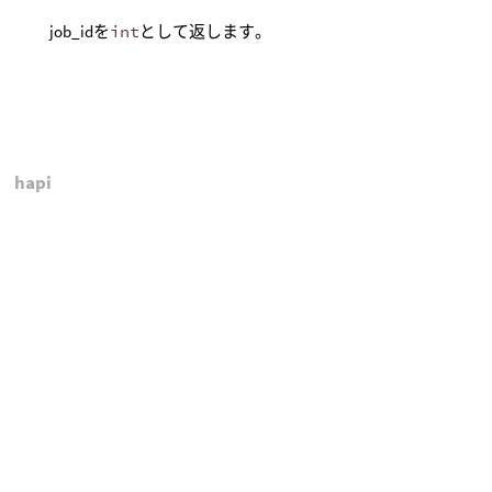
job_idを
int
として返します。
hapi