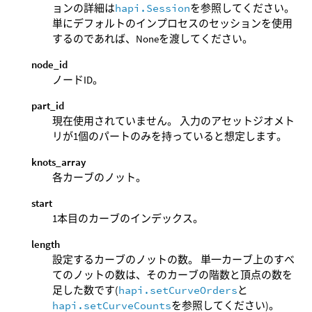
ョンの詳細は
hapi.Session
を参照してください。
単にデフォルトのインプロセスのセッションを使用
するのであれば、Noneを渡してください。
node_id
ノードID。
part_id
現在使用されていません。 入力のアセットジオメト
リが1個のパートのみを持っていると想定します。
knots_array
各カーブのノット。
start
1本目のカーブのインデックス。
length
設定するカーブのノットの数。 単一カーブ上のすべ
てのノットの数は、そのカーブの階数と頂点の数を
足した数です(
hapi.setCurveOrders
と
hapi.setCurveCounts
を参照してください)。