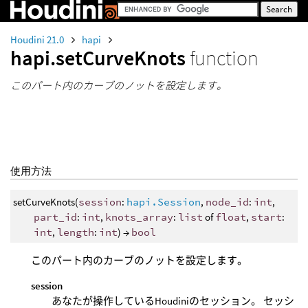
Houdini 21.0
hapi
hapi.setCurveKnots
function
このパート内のカーブのノットを設定します。
使用方法
setCurveKnots(
session
:
hapi.Session
,
node_id
:
int
,
part_id
:
int
,
knots_array
:
list
of
float
,
start
:
int
,
length
:
int
) →
bool
このパート内のカーブのノットを設定します。
session
あなたが操作しているHoudiniのセッション。 セッシ