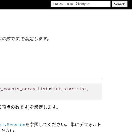
点の数です)を設定します。
e_counts_array
:
list
of
int
,
start
:
int
,
る頂点の数です)を設定します。
pi.Session
を参照してください。 単にデフォルト
ください。