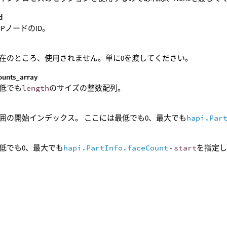
d
OPノードのID。
d
在のところ、使用されません。単に0を渡してください。
ounts_array
低でも
length
のサイズの整数配列。
囲の開始インデックス。 ここには最低でも0、最大でも
hapi.Par
低でも0、最大でも
hapi.PartInfo.faceCount
-
start
を指定