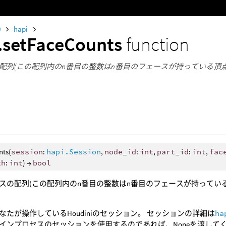
0
hapi
.setFaceCounts
function
配列(この配列内のn番目の整数はn番目のフェースが持っている頂
nts(
session
:
hapi.Session
,
node_id
:
int
,
part_id
:
int
,
fac
th
:
int
) →
bool
スの配列(この配列内のn番目の整数はn番目のフェースが持ってい
なたが操作しているHoudiniのセッション。 セッションの詳細は
ha
インプロセスのセッションを使用するのであれば、Noneを渡して