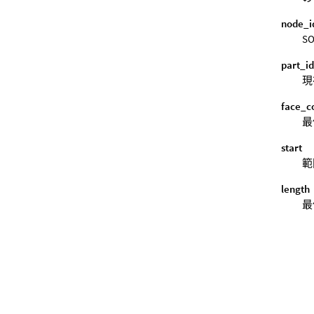
node_i
S
part_i
現
face_c
最
start
範
length
最