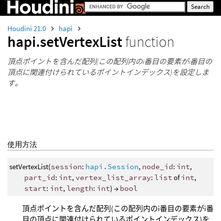
Houdini 21.0
hapi
hapi.setVertexList
function
頂点ポイントを含んだ配列(この配列内のi番目の要素がi番目の
頂点に関連付けられているポイントインデックス)を設定しま
す。
使用方法
setVertexList(
session
:
hapi.Session
,
node_id
:
int
,
part_id
:
int
,
vertex_list_array
:
list
of
int
,
start
:
int
,
length
:
int
) →
bool
頂点ポイントを含んだ配列(この配列内のi番目の要素がi番
目の頂点に関連付けられているポイントインデックス)を