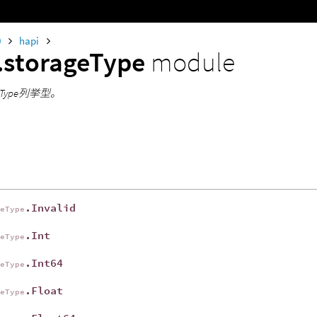
0
hapi
.storageType
module
ageType列挙型。
.Invalid
geType
.Int
geType
.Int64
geType
.Float
geType