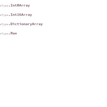
.Int8Array
geType
.Int16Array
geType
.DictionaryArray
geType
.Max
geType