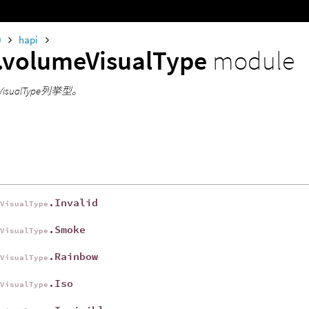
0
hapi
.volumeVisualType
module
meVisualType列挙型。
.Invalid
eVisualType
.Smoke
eVisualType
.Rainbow
eVisualType
.Iso
eVisualType