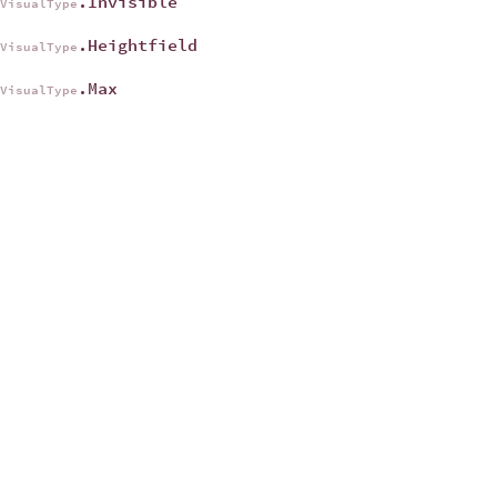
.Invisible
eVisualType
.Heightfield
eVisualType
.Max
eVisualType