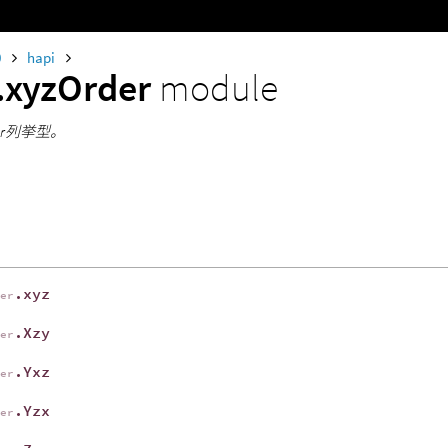
0
hapi
.xyzOrder
module
rder列挙型。
.xyz
der
.Xzy
der
.Yxz
der
.Yzx
der