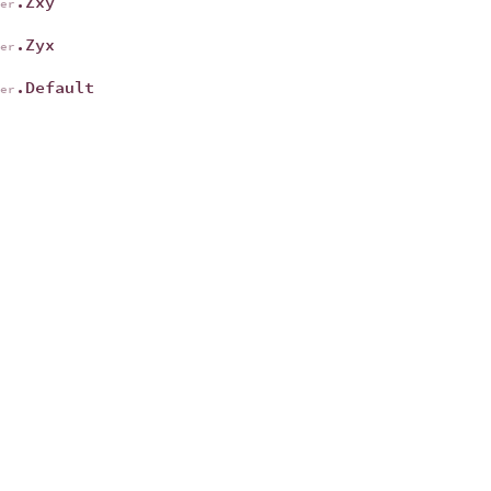
.Zxy
der
.Zyx
der
.Default
der