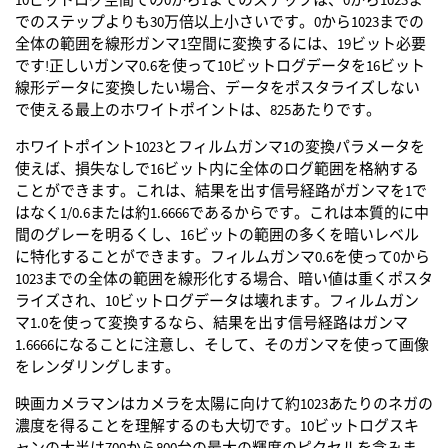
でのステップよりも30万倍以上小さいです。0から1023までの
全体の範囲を線形ガンマ1空間に変換するには、19ビット必要
です!正しいガンマ0.6を使って10ビットログデータを16ビット
線形データに変換したい場合、データをポスタライズしない
で使える最上のホワイトポイントは、825あたりです。
ホワイトポイント1023とフィルムガンマ1の変換パラメータを
使えば、損失なしで16ビット内に全体のログ範囲を格納する
ことができます。これは、結果を出す信号経路がガンマを1で
はなく1/0.6または約1.6666であるからです。これは本質的に中
間のグレーを明るくし、16ビットの範囲の多くを暗いレベル
に特化することができます。フィルムガンマ0.6を使って0から
1023までの全体の範囲を線形化する場合、暗い値は重くポスタ
ライズされ、10ビットログデータは壊れます。フィルムガン
マ1.0を使って変換するなら、結果を出す信号経路はガンマ
1.6666になることに注意し、そして、そのガンマを使って画像
をレンダリングします。
映画カメラマンはカメラを太陽に向けて約1023あたりのネガの
濃度を得ることを理解するのも大切です。10ビットログスキ
ャンの大半は700から800台の最大の輝度のピクセルを含みま