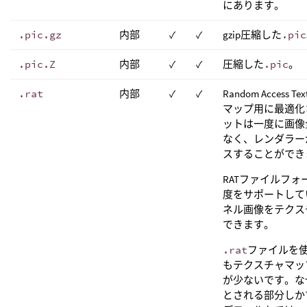
にあります。
.pic.gz
内部
✓
✓
gzip圧縮した
.pic
.pic.Z
内部
✓
✓
圧縮した
.pic
。
.rat
内部
✓
✓
Random Access
マップ用に最適化
ットは一度に画像
なく、レンダラー
スすることができ
RATファイルフ
度をサポートして
ネル画像をテクス
できます。
.rat
ファイルを
もテクスチャマッ
が少ないです。な
とされる部分しか