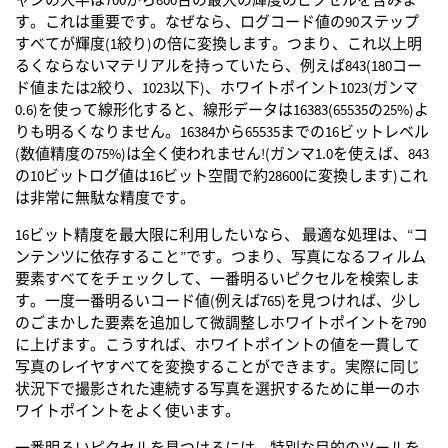
す。これは重要です。なぜなら、ログコード値の90ステップ
すべてが輝度(1絞り)の倍に変換します。つまり、これ以上明
るくならないマテリアルを持っていたら、例えば843(180コー
ド値または2絞り、1023以下)、ホワイトポイント1023(ガンマ
0.6)を使って線形化すると、線形データは16383(65535の25%)よ
りも明るくなりません。16384から65535までの16ビットレベル
(数値精度の75%)は全く使われません!(ガンマ1.0を使えば、843
の10ビットログ値は16ビット空間で約28600に変換します)これ
は非常に無駄な精度です。
16ビット精度を最大限に利用したいなら、 最適な処理は、“コ
ンテンツに依存すること”です。つまり、写真になるフィルム
要素すべてをチェックして、一番明るいピクセルを検索しま
す。一度一番明るいコード値(例えば765)を見つければ、少し
のごまかした要素を追加して微調整しホワイトポイントを790
に上げます。こうすれば、ホワイトポイントの値を一貫して
写真のレイヤすべてを変換することができます。実際に同じ
状況下で撮影された連続する写真を選択するために単一のホ
ワイトポイントをよく使います。
一番明るいピクセルを見つけるには、特別な目的のツールを