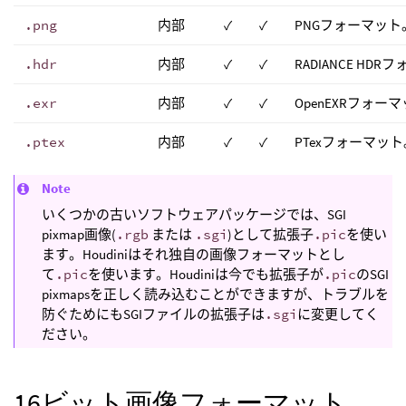
.png
内部
✓
✓
PNGフォーマット
.hdr
内部
✓
✓
RADIANCE HD
.exr
内部
✓
✓
OpenEXRフォー
.ptex
内部
✓
✓
PTexフォーマット
Note
いくつかの古いソフトウェアパッケージでは、SGI
pixmap画像(
.rgb
または
.sgi
)として拡張子
.pic
を使い
ます。Houdiniはそれ独自の画像フォーマットとし
て
.pic
を使います。Houdiniは今でも拡張子が
.pic
のSGI
pixmapsを正しく読み込むことができますが、トラブルを
防ぐためにもSGIファイルの拡張子は
.sgi
に変更してく
ださい。
16ビット画像フォーマット