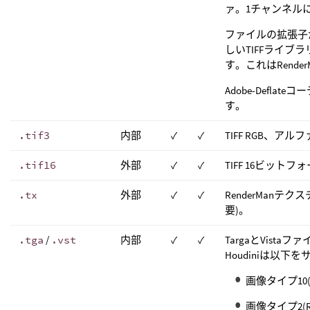
ァ。1チャンネルに
ファイルの拡張子
しいTIFFライブラ
す。これはRende
Adobe-Defla
す。
.tif3
内部
✓
✓
TIFF RGB、アル
.tif16
外部
✓
✓
TIFF 16ビット
.tx
外部
✓
✓
RenderManテクスチ
要)。
.tga
/
.vst
内部
✓
✓
TargaとVist
Houdiniは以下
画像タイプ10
画像タイプ2(