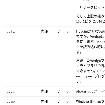
データビット 1
そして上記の組み合
10、1ピクセル16
.vtg
内部
✓
✓
Houdiniが好むV
ですが、Verti
を使います。Houd
ルを読み込む時に調
す。
圧縮したVertigo
ァライブラリで読
できません。Houd
uncompress
プログ
い。
.yuv
内部
✓
✓
Abekas
yuv
フォー
.bmp
内部
✓
✓
Windows Bitm