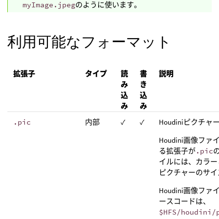
myImage.jpeg
のように使います。
利用可能なフォーマット
拡張子
タイプ
読
書
説明
み
き
込
込
み
み
.pic
内部
✓
✓
Houdiniピクチ
Houdini画像
る拡張子が
.pic
イルには、カラー
ピクチャーのサイ
Houdini画像
ースコードは、
$HFS/houdini/