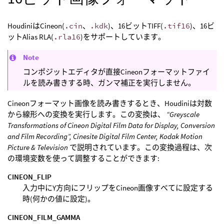
HoudiniはCineon(
.cin
、
.kdk
)、16ビットTIFF(
.tif16
)、16ビ
ットAlias RLA(
.rla16
)をサポートしています。
Note
コンポジットエディタが直接Cineonフォーマットファイ
ルを読み書きする時、ガンマ補正を実行しません。
Cineonフォーマット画像を読み書きするとき、Houdiniは対数
から線形への変換を実行します。この変換は、
“Greyscale
Transformations of Cineon Digital Film Data for Display, Conversion
and Film Recording”, Cinesite Digital Film Center, Kodak Motion
Picture & Television
で説明されています。この変換過程は、次
の環境変数を使って調整することができます:
CINEON_FLIP
入力中にY方向にフリップをCineon画像すべてに設定する
時(何かの値に設定)。
CINEON_FILM_GAMMA