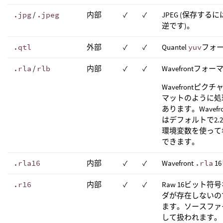
.jpg
/
.jpeg
内部
✓
✓
JPEG (保存す
逆です)。
.qtl
外部
✓
✓
Quantel
yuv
フォ
.rla
/
rlb
内部
✓
✓
Wavefrontフォ
Wavefrontピ
マットのように処
あります。Wavefro
はデフォルトで2.
環境変数を使って
できます。
.rla16
内部
✓
✓
Wavefront
.rla
1
.r16
内部
✓
✓
Raw 16ビット
ダが存在しないの
ます。ソースファ
して扱われます。