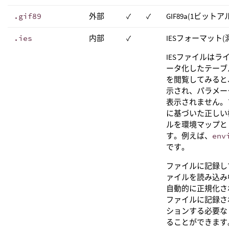
.gif89
外部
✓
✓
GIF89a(1ビット
.ies
内部
✓
IESフォーマット
IESファイルは
ータ化したテーブ
を閲覧してみると
示され、パラメー
表示されません。
に基づいた正しい
ルを環境マップと
す。例えば、
env
です。
ファイルに記録し
ァイルを読み込み
自動的に正規化さ
ファイルに記録さ
ションする必要な
ることができます