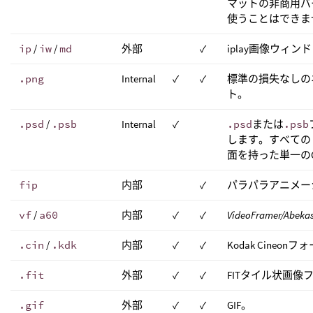
マットの非商用バー
使うことはできま
ip
/
iw
/
md
外部
✓
iplay画像ウィン
.png
Internal
✓
✓
標準の損失なしの
ト。
.psd
/
.psb
Internal
✓
.psd
または
.psb
します。すべての
面を持った単一の
fip
内部
✓
パラパラアニメーシ
vf
/
a60
内部
✓
✓
VideoFramer/Abeka
.cin
/
.kdk
内部
✓
✓
Kodak Cineon
.fit
外部
✓
✓
FITタイル状画像
.gif
外部
✓
✓
GIF。