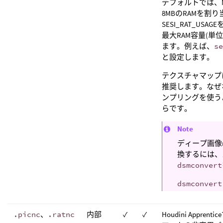
デフォルトでは、Ma
8MBのRAMを割
SESI_RAT_U
最大RAM容量(単
ます。例えば、
se
と設定します。
テクスチャマップ
推奨します。なぜ
ンプリングを使う
らです。
Note
ディープ画像ra
換するには、
dsmconvert
dsmconvert
.picnc
、
.ratnc
内部
✓
✓
Houdini Appren