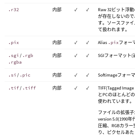
.r32
内部
✓
✓
Raw 32ビット
が存在しないので
す。ソースファイ
て扱われます。
.pix
内部
✓
✓
Alias
.pix
フォー
.sgi
/
.rgb
内部
✓
✓
SGIフォーマット
.rgba
.si
/
.pic
内部
✓
✓
Softimageフォ
.tif
/
.tiff
内部
✓
✓
TIFF(Tagged Imag
とPCのほとんど
使われています。
ファイルの拡張子
version 5.0(
圧縮、RGBカラー
り、ピクセルあた