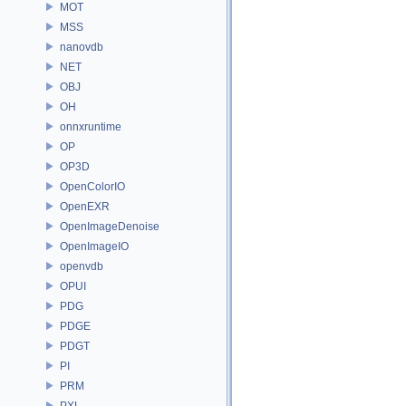
MOT
MSS
nanovdb
NET
OBJ
OH
onnxruntime
OP
OP3D
OpenColorIO
OpenEXR
OpenImageDenoise
OpenImageIO
openvdb
OPUI
PDG
PDGE
PDGT
PI
PRM
PXL