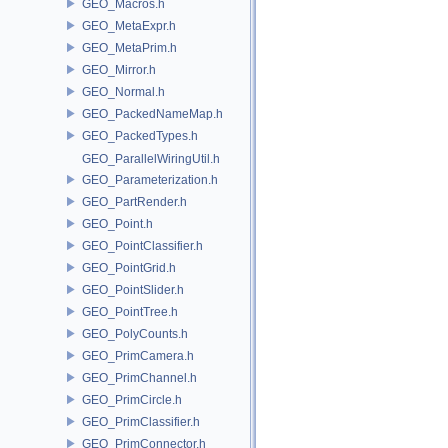
GEO_Macros.h
GEO_MetaExpr.h
GEO_MetaPrim.h
GEO_Mirror.h
GEO_Normal.h
GEO_PackedNameMap.h
GEO_PackedTypes.h
GEO_ParallelWiringUtil.h
GEO_Parameterization.h
GEO_PartRender.h
GEO_Point.h
GEO_PointClassifier.h
GEO_PointGrid.h
GEO_PointSlider.h
GEO_PointTree.h
GEO_PolyCounts.h
GEO_PrimCamera.h
GEO_PrimChannel.h
GEO_PrimCircle.h
GEO_PrimClassifier.h
GEO_PrimConnector.h