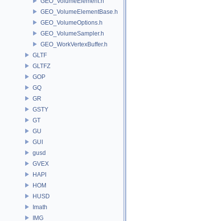
GEO_VolumeElement.h
GEO_VolumeElementBase.h
GEO_VolumeOptions.h
GEO_VolumeSampler.h
GEO_WorkVertexBuffer.h
GLTF
GLTFZ
GOP
GQ
GR
GSTY
GT
GU
GUI
gusd
GVEX
HAPI
HOM
HUSD
Imath
IMG