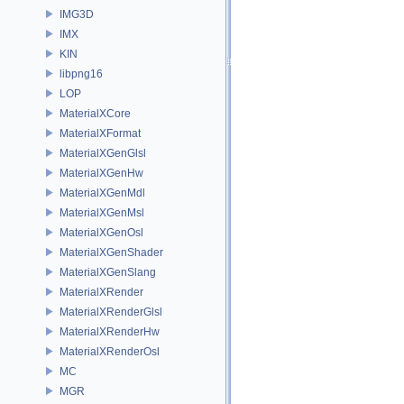
IMG3D
IMX
KIN
libpng16
LOP
MaterialXCore
MaterialXFormat
MaterialXGenGlsl
MaterialXGenHw
MaterialXGenMdl
MaterialXGenMsl
MaterialXGenOsl
MaterialXGenShader
MaterialXGenSlang
MaterialXRender
MaterialXRenderGlsl
MaterialXRenderHw
MaterialXRenderOsl
MC
MGR