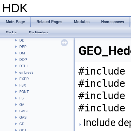
COP
HDK
COP2
COPZ
CV
Main Page
Related Pages
Modules
Namespaces
CVEX
File List
File Members
DAE
DD
GEO_Hedg
DEP
DM
DOP
DTUI
#include 
embree3
EXPR
#include 
FBX
FONT
#include 
FS
#include 
GA
GABC
GAS
Include de
GD
GDT