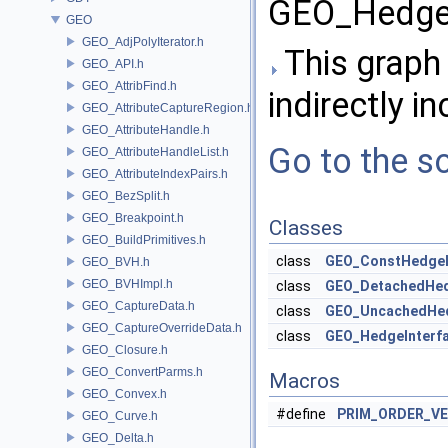
GEO_HedgeI
GEO
GEO_AdjPolyIterator.h
This graph 
GEO_API.h
GEO_AttribFind.h
indirectly in
GEO_AttributeCaptureRegion.h
GEO_AttributeHandle.h
Go to the so
GEO_AttributeHandleList.h
GEO_AttributeIndexPairs.h
GEO_BezSplit.h
GEO_Breakpoint.h
Classes
GEO_BuildPrimitives.h
class
GEO_ConstHedgeI
GEO_BVH.h
GEO_BVHImpl.h
class
GEO_DetachedHed
GEO_CaptureData.h
class
GEO_UncachedHed
GEO_CaptureOverrideData.h
class
GEO_HedgeInterf
GEO_Closure.h
GEO_ConvertParms.h
Macros
GEO_Convex.h
#define
PRIM_ORDER_VE
GEO_Curve.h
GEO_Delta.h