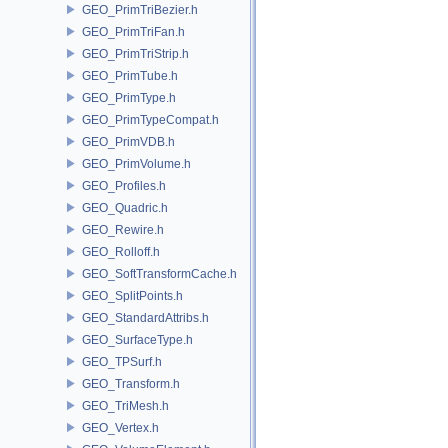
GEO_PrimTriBezier.h
GEO_PrimTriFan.h
GEO_PrimTriStrip.h
GEO_PrimTube.h
GEO_PrimType.h
GEO_PrimTypeCompat.h
GEO_PrimVDB.h
GEO_PrimVolume.h
GEO_Profiles.h
GEO_Quadric.h
GEO_Rewire.h
GEO_Rolloff.h
GEO_SoftTransformCache.h
GEO_SplitPoints.h
GEO_StandardAttribs.h
GEO_SurfaceType.h
GEO_TPSurf.h
GEO_Transform.h
GEO_TriMesh.h
GEO_Vertex.h