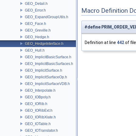
GEO_Detail.h
Macro Definition D
GEO_Error.h
GEO_ExpandGroupUtils.h
GEO_Face.h
#define PRIM_ORDER_VE
GEO_Greville.h
GEO_Hedge.h
Definition at line
442
of fil
GEO_HedgeInterface.h
GEO_Hull.h
GEO_ImplicitBasicSurface.h
GEO_ImplicitBasicSurfaces.h
GEO_ImplicitSurface.h
GEO_ImplicitSurfaceOp.h
GEO_ImplicitSurfaceVDB.h
GEO_Interpolate.h
GEO_IOBpoly.h
GEO_IORib.h
GEO_IORibExt.h
GEO_IORibXlate.h
GEO_IOTable.h
GEO_IOTranslator.h