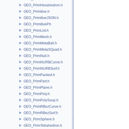
GEO_PrimHexahedron.h
GEO_Primitive.h
GEO_PrimitiveJSON.h
GEO_PrimitiveP.h
GEO_PrimList.h
GEO_PrimMesh.h
GEO_PrimMetaBall.h
GEO_PrimMetaSQuad.h
GEO_PrimNull.h
GEO_PrimNURBCurve.h
GEO_PrimNURBSurf.h
GEO_PrimPacked.h
GEO_PrimPart.h
GEO_PrimPlane.h
GEO_PrimPoly.h
GEO_PrimPolySoup.h
GEO_PrimRBezCurve.h
GEO_PrimRBezSurf.h
GEO_PrimSphere.h
GEO_PrimTetrahedron.h