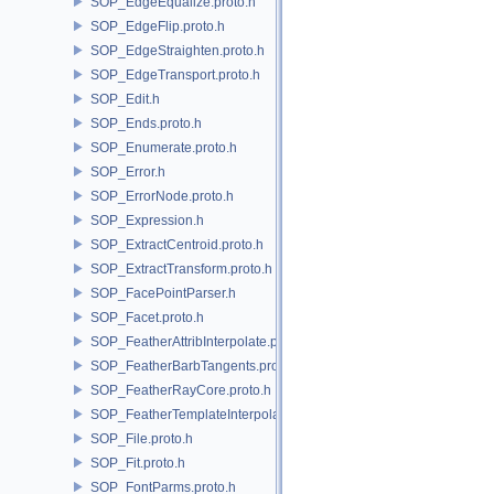
SOP_EdgeEqualize.proto.h
SOP_EdgeFlip.proto.h
SOP_EdgeStraighten.proto.h
SOP_EdgeTransport.proto.h
SOP_Edit.h
SOP_Ends.proto.h
SOP_Enumerate.proto.h
SOP_Error.h
SOP_ErrorNode.proto.h
SOP_Expression.h
SOP_ExtractCentroid.proto.h
SOP_ExtractTransform.proto.h
SOP_FacePointParser.h
SOP_Facet.proto.h
SOP_FeatherAttribInterpolate.proto.h
SOP_FeatherBarbTangents.proto.h
SOP_FeatherRayCore.proto.h
SOP_FeatherTemplateInterpolate.proto.h
SOP_File.proto.h
SOP_Fit.proto.h
SOP_FontParms.proto.h