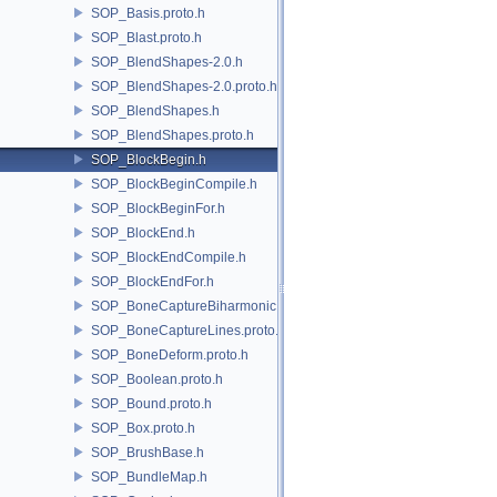
SOP_Basis.proto.h
SOP_Blast.proto.h
SOP_BlendShapes-2.0.h
SOP_BlendShapes-2.0.proto.h
SOP_BlendShapes.h
SOP_BlendShapes.proto.h
SOP_BlockBegin.h
SOP_BlockBeginCompile.h
SOP_BlockBeginFor.h
SOP_BlockEnd.h
SOP_BlockEndCompile.h
SOP_BlockEndFor.h
SOP_BoneCaptureBiharmonic.proto.h
SOP_BoneCaptureLines.proto.h
SOP_BoneDeform.proto.h
SOP_Boolean.proto.h
SOP_Bound.proto.h
SOP_Box.proto.h
SOP_BrushBase.h
SOP_BundleMap.h