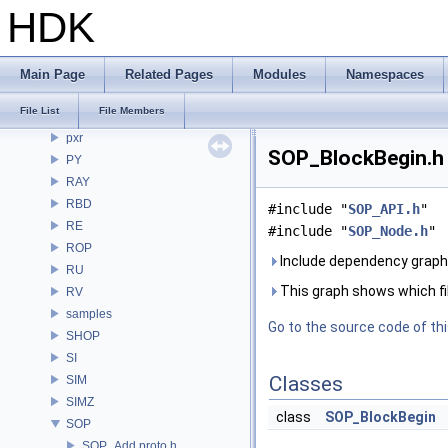
PDG
HDK
PDGE
PDGT
PI
Main Page
Related Pages
Modules
Namespaces
PRM
File List
File Members
PXL
pxr
SOP_BlockBegin.h 
PY
RAY
RBD
#include "
SOP_API.h
"
RE
#include "
SOP_Node.h
"
ROP
Include dependency graph
RU
This graph shows which files
RV
samples
Go to the source code of this
SHOP
SI
Classes
SIM
SIMZ
class
SOP_BlockBegin
SOP
SOP_Add.proto.h