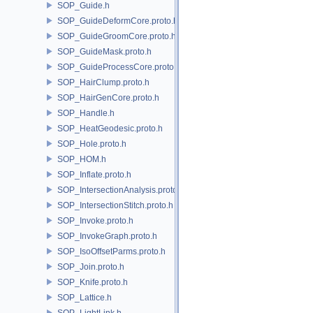
SOP_Guide.h
SOP_GuideDeformCore.proto.h
SOP_GuideGroomCore.proto.h
SOP_GuideMask.proto.h
SOP_GuideProcessCore.proto.h
SOP_HairClump.proto.h
SOP_HairGenCore.proto.h
SOP_Handle.h
SOP_HeatGeodesic.proto.h
SOP_Hole.proto.h
SOP_HOM.h
SOP_Inflate.proto.h
SOP_IntersectionAnalysis.proto.h
SOP_IntersectionStitch.proto.h
SOP_Invoke.proto.h
SOP_InvokeGraph.proto.h
SOP_IsoOffsetParms.proto.h
SOP_Join.proto.h
SOP_Knife.proto.h
SOP_Lattice.h
SOP_LightLink.h