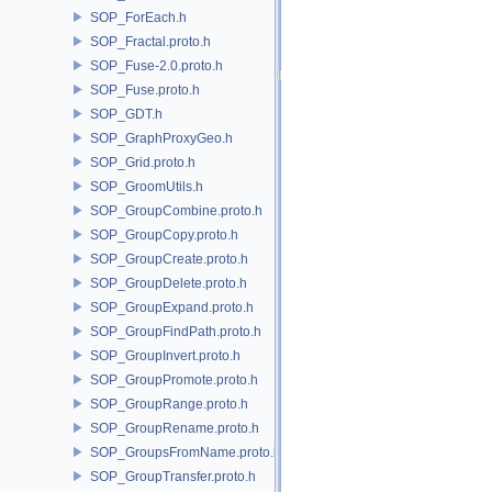
SOP_ForEach.h
SOP_Fractal.proto.h
SOP_Fuse-2.0.proto.h
SOP_Fuse.proto.h
SOP_GDT.h
SOP_GraphProxyGeo.h
SOP_Grid.proto.h
SOP_GroomUtils.h
SOP_GroupCombine.proto.h
SOP_GroupCopy.proto.h
SOP_GroupCreate.proto.h
SOP_GroupDelete.proto.h
SOP_GroupExpand.proto.h
SOP_GroupFindPath.proto.h
SOP_GroupInvert.proto.h
SOP_GroupPromote.proto.h
SOP_GroupRange.proto.h
SOP_GroupRename.proto.h
SOP_GroupsFromName.proto.h
SOP_GroupTransfer.proto.h