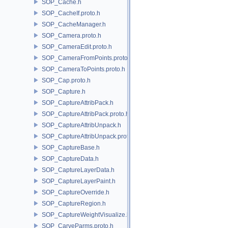
SOP_Cache.h
SOP_CacheIf.proto.h
SOP_CacheManager.h
SOP_Camera.proto.h
SOP_CameraEdit.proto.h
SOP_CameraFromPoints.proto.h
SOP_CameraToPoints.proto.h
SOP_Cap.proto.h
SOP_Capture.h
SOP_CaptureAttribPack.h
SOP_CaptureAttribPack.proto.h
SOP_CaptureAttribUnpack.h
SOP_CaptureAttribUnpack.proto.h
SOP_CaptureBase.h
SOP_CaptureData.h
SOP_CaptureLayerData.h
SOP_CaptureLayerPaint.h
SOP_CaptureOverride.h
SOP_CaptureRegion.h
SOP_CaptureWeightVisualize.h
SOP_CarveParms.proto.h