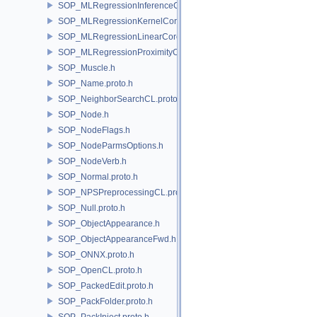
SOP_MLRegressionInferenceCore.proto.h
SOP_MLRegressionKernelCore.proto.h
SOP_MLRegressionLinearCore.proto.h
SOP_MLRegressionProximityCore.proto.h
SOP_Muscle.h
SOP_Name.proto.h
SOP_NeighborSearchCL.proto.h
SOP_Node.h
SOP_NodeFlags.h
SOP_NodeParmsOptions.h
SOP_NodeVerb.h
SOP_Normal.proto.h
SOP_NPSPreprocessingCL.proto.h
SOP_Null.proto.h
SOP_ObjectAppearance.h
SOP_ObjectAppearanceFwd.h
SOP_ONNX.proto.h
SOP_OpenCL.proto.h
SOP_PackedEdit.proto.h
SOP_PackFolder.proto.h
SOP_PackInject.proto.h