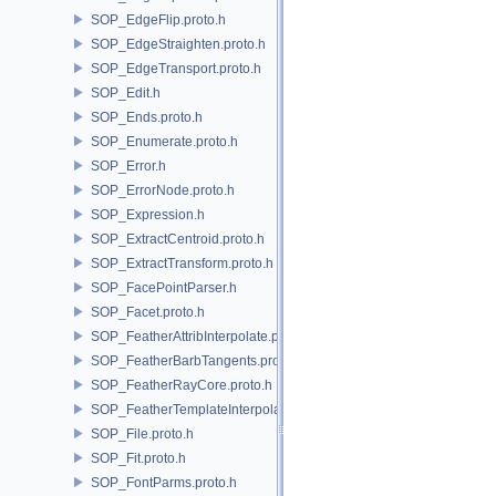
SOP_EdgeFlip.proto.h
SOP_EdgeStraighten.proto.h
SOP_EdgeTransport.proto.h
SOP_Edit.h
SOP_Ends.proto.h
SOP_Enumerate.proto.h
SOP_Error.h
SOP_ErrorNode.proto.h
SOP_Expression.h
SOP_ExtractCentroid.proto.h
SOP_ExtractTransform.proto.h
SOP_FacePointParser.h
SOP_Facet.proto.h
SOP_FeatherAttribInterpolate.proto.h
SOP_FeatherBarbTangents.proto.h
SOP_FeatherRayCore.proto.h
SOP_FeatherTemplateInterpolate.proto.h
SOP_File.proto.h
SOP_Fit.proto.h
SOP_FontParms.proto.h