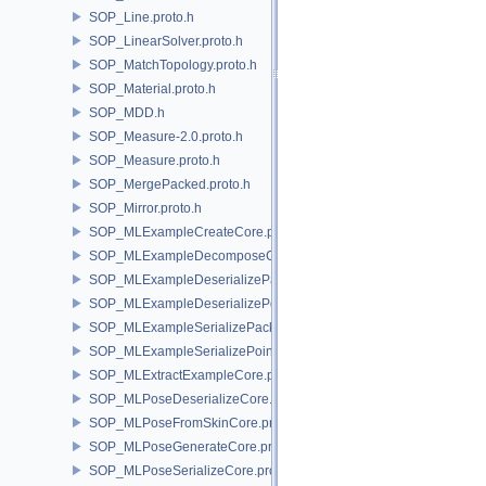
SOP_Line.proto.h
SOP_LinearSolver.proto.h
SOP_MatchTopology.proto.h
SOP_Material.proto.h
SOP_MDD.h
SOP_Measure-2.0.proto.h
SOP_Measure.proto.h
SOP_MergePacked.proto.h
SOP_Mirror.proto.h
SOP_MLExampleCreateCore.proto.h
SOP_MLExampleDecomposeCore.proto.h
SOP_MLExampleDeserializePacked.proto.h
SOP_MLExampleDeserializePoint.proto.h
SOP_MLExampleSerializePacked.proto.h
SOP_MLExampleSerializePoint.proto.h
SOP_MLExtractExampleCore.proto.h
SOP_MLPoseDeserializeCore.proto.h
SOP_MLPoseFromSkinCore.proto.h
SOP_MLPoseGenerateCore.proto.h
SOP_MLPoseSerializeCore.proto.h