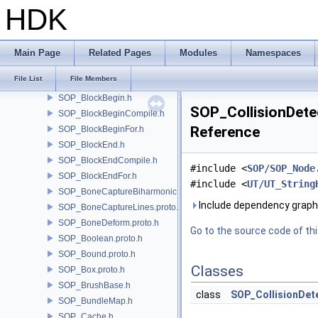
SOP_Basis.proto.h
HDK
SOP_Blast.proto.h
SOP_BlendShapes-2.0.h
SOP_BlendShapes-2.0.proto.h
Main Page
Related Pages
Modules
Namespaces
SOP_BlendShapes.h
File List
File Members
SOP_BlendShapes.proto.h
SOP_BlockBegin.h
SOP_CollisionDetec
SOP_BlockBeginCompile.h
Reference
SOP_BlockBeginFor.h
SOP_BlockEnd.h
SOP_BlockEndCompile.h
#include <
SOP/SOP_Node
SOP_BlockEndFor.h
#include <
UT/UT_String
SOP_BoneCaptureBiharmonic.proto.h
Include dependency graph 
SOP_BoneCaptureLines.proto.h
SOP_BoneDeform.proto.h
Go to the source code of this
SOP_Boolean.proto.h
SOP_Bound.proto.h
Classes
SOP_Box.proto.h
SOP_BrushBase.h
class
SOP_CollisionDet
SOP_BundleMap.h
SOP_Cache.h