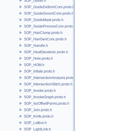
SOP_Guide.h
SOP_GuideDeformCore.proto.h
SOP_GuideGroomCore.proto.h
SOP_GuideMask.proto.h
SOP_GuideProcessCore.proto.h
SOP_HairClump.proto.h
SOP_HairGenCore.proto.h
SOP_Handle.h
SOP_HeatGeodesic.proto.h
SOP_Hole.proto.h
SOP_HOM.h
SOP_Inflate.proto.h
SOP_IntersectionAnalysis.proto.h
SOP_IntersectionStitch.proto.h
SOP_Invoke.proto.h
SOP_InvokeGraph.proto.h
SOP_IsoOffsetParms.proto.h
SOP_Join.proto.h
SOP_Knife.proto.h
SOP_Lattice.h
SOP_LightLink.h