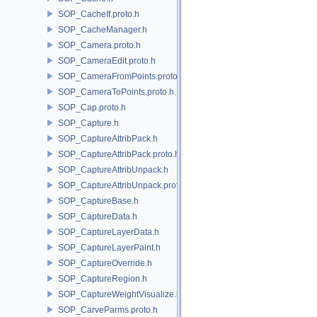
SOP_CacheIf.proto.h
SOP_CacheManager.h
SOP_Camera.proto.h
SOP_CameraEdit.proto.h
SOP_CameraFromPoints.proto.h
SOP_CameraToPoints.proto.h
SOP_Cap.proto.h
SOP_Capture.h
SOP_CaptureAttribPack.h
SOP_CaptureAttribPack.proto.h
SOP_CaptureAttribUnpack.h
SOP_CaptureAttribUnpack.proto.h
SOP_CaptureBase.h
SOP_CaptureData.h
SOP_CaptureLayerData.h
SOP_CaptureLayerPaint.h
SOP_CaptureOverride.h
SOP_CaptureRegion.h
SOP_CaptureWeightVisualize.h
SOP_CarveParms.proto.h