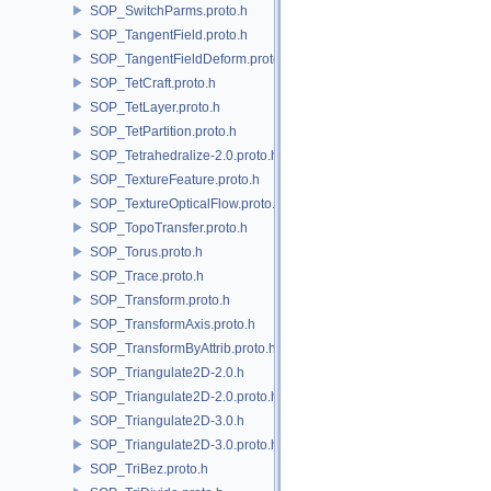
SOP_SwitchParms.proto.h
SOP_TangentField.proto.h
SOP_TangentFieldDeform.proto.h
SOP_TetCraft.proto.h
SOP_TetLayer.proto.h
SOP_TetPartition.proto.h
SOP_Tetrahedralize-2.0.proto.h
SOP_TextureFeature.proto.h
SOP_TextureOpticalFlow.proto.h
SOP_TopoTransfer.proto.h
SOP_Torus.proto.h
SOP_Trace.proto.h
SOP_Transform.proto.h
SOP_TransformAxis.proto.h
SOP_TransformByAttrib.proto.h
SOP_Triangulate2D-2.0.h
SOP_Triangulate2D-2.0.proto.h
SOP_Triangulate2D-3.0.h
SOP_Triangulate2D-3.0.proto.h
SOP_TriBez.proto.h