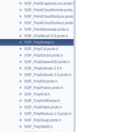
SOP_PointCaptureCore.proto.h
SOP_PointCloudNormal.proto.h
SOP_PointCloudReduce.proto.h
SOP_PointCloudSurface.proto.h
SOP_PointGenerate.proto.h
SOP_PolyBevel-3.0.proto.h
SOP_PolyBridge.h
SOP_PolyCut.proto.h
SOP_PolyDoctor.proto.h
SOP_PolyExpand2D.proto.h
SOP_PolyExtrude-2.0.h
SOP_PolyExtrude-2.0.proto.h
SOP_PolyFill.proto.h
SOP_PolyFrame.proto.h
SOP_PolyKnit.h
SOP_PolyKnitParser.h
SOP_PolyPatch.proto.h
SOP_PolyReduce-2.0.proto.h
SOP_PolySoup.proto.h
SOP_PolySplit2.h