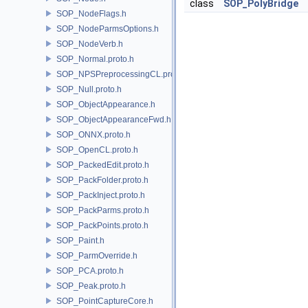
class
SOP_PolyBridge
SOP_NodeFlags.h
SOP_NodeParmsOptions.h
SOP_NodeVerb.h
SOP_Normal.proto.h
SOP_NPSPreprocessingCL.proto.h
SOP_Null.proto.h
SOP_ObjectAppearance.h
SOP_ObjectAppearanceFwd.h
SOP_ONNX.proto.h
SOP_OpenCL.proto.h
SOP_PackedEdit.proto.h
SOP_PackFolder.proto.h
SOP_PackInject.proto.h
SOP_PackParms.proto.h
SOP_PackPoints.proto.h
SOP_Paint.h
SOP_ParmOverride.h
SOP_PCA.proto.h
SOP_Peak.proto.h
SOP_PointCaptureCore.h