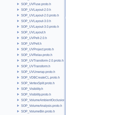
SOP_UVFuse.proto.h
SOP_UVLayout-2.0.h
SOP_UVLayout-2.0.proto.h
SOP_UVLayout-3.0.h
SOP_UVLayout-3.0.proto.h
SOP_UVLayout.h
SOP_UVPelt-2.0.h
SOP_UVPelt.h
SOP_UVProject.proto.h
SOP_UVRelax.proto.h
SOP_UVTransform-2.0.proto.h
SOP_UVTransform.h
SOP_UVUnwrap.proto.h
SOP_VDBCreateCL.proto.h
SOP_VertexSplit.proto.h
SOP_Visibility.h
SOP_Visibility.proto.h
SOP_VolumeAmbientOcclusion.proto.h
SOP_VolumeAnalysis.proto.h
SOP_VolumeBin.proto.h