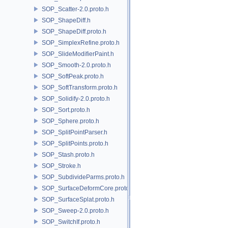
SOP_Scatter-2.0.proto.h
SOP_ShapeDiff.h
SOP_ShapeDiff.proto.h
SOP_SimplexRefine.proto.h
SOP_SlideModifierPaint.h
SOP_Smooth-2.0.proto.h
SOP_SoftPeak.proto.h
SOP_SoftTransform.proto.h
SOP_Solidify-2.0.proto.h
SOP_Sort.proto.h
SOP_Sphere.proto.h
SOP_SplitPointParser.h
SOP_SplitPoints.proto.h
SOP_Stash.proto.h
SOP_Stroke.h
SOP_SubdivideParms.proto.h
SOP_SurfaceDeformCore.proto.h
SOP_SurfaceSplat.proto.h
SOP_Sweep-2.0.proto.h
SOP_SwitchIf.proto.h