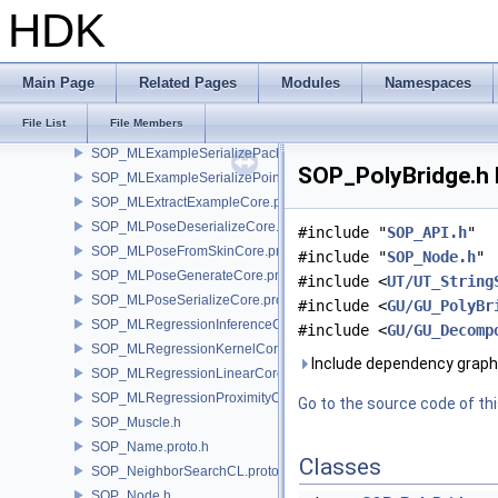
SOP_MergePacked.proto.h
HDK
SOP_Mirror.proto.h
SOP_MLExampleCreateCore.proto.h
SOP_MLExampleDecomposeCore.proto.h
Main Page
Related Pages
Modules
Namespaces
SOP_MLExampleDeserializePacked.proto.h
File List
File Members
SOP_MLExampleDeserializePoint.proto.h
SOP_MLExampleSerializePacked.proto.h
SOP_PolyBridge.h 
SOP_MLExampleSerializePoint.proto.h
SOP_MLExtractExampleCore.proto.h
SOP_MLPoseDeserializeCore.proto.h
#include "
SOP_API.h
"
SOP_MLPoseFromSkinCore.proto.h
#include "
SOP_Node.h
"
SOP_MLPoseGenerateCore.proto.h
#include <
UT/UT_String
SOP_MLPoseSerializeCore.proto.h
#include <
GU/GU_PolyBr
SOP_MLRegressionInferenceCore.proto.h
#include <
GU/GU_Decomp
SOP_MLRegressionKernelCore.proto.h
Include dependency graph 
SOP_MLRegressionLinearCore.proto.h
SOP_MLRegressionProximityCore.proto.h
Go to the source code of this
SOP_Muscle.h
SOP_Name.proto.h
Classes
SOP_NeighborSearchCL.proto.h
SOP_Node.h