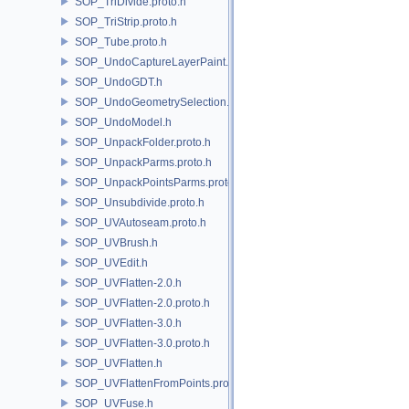
SOP_TriDivide.proto.h
SOP_TriStrip.proto.h
SOP_Tube.proto.h
SOP_UndoCaptureLayerPaint.h
SOP_UndoGDT.h
SOP_UndoGeometrySelection.h
SOP_UndoModel.h
SOP_UnpackFolder.proto.h
SOP_UnpackParms.proto.h
SOP_UnpackPointsParms.proto.h
SOP_Unsubdivide.proto.h
SOP_UVAutoseam.proto.h
SOP_UVBrush.h
SOP_UVEdit.h
SOP_UVFlatten-2.0.h
SOP_UVFlatten-2.0.proto.h
SOP_UVFlatten-3.0.h
SOP_UVFlatten-3.0.proto.h
SOP_UVFlatten.h
SOP_UVFlattenFromPoints.proto.h
SOP_UVFuse.h