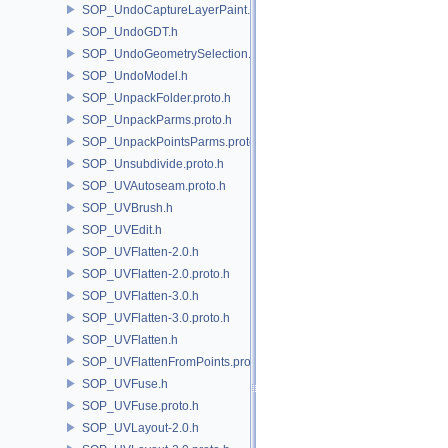
SOP_UndoCaptureLayerPaint.h
SOP_UndoGDT.h
SOP_UndoGeometrySelection.h
SOP_UndoModel.h
SOP_UnpackFolder.proto.h
SOP_UnpackParms.proto.h
SOP_UnpackPointsParms.proto.h
SOP_Unsubdivide.proto.h
SOP_UVAutoseam.proto.h
SOP_UVBrush.h
SOP_UVEdit.h
SOP_UVFlatten-2.0.h
SOP_UVFlatten-2.0.proto.h
SOP_UVFlatten-3.0.h
SOP_UVFlatten-3.0.proto.h
SOP_UVFlatten.h
SOP_UVFlattenFromPoints.proto.h
SOP_UVFuse.h
SOP_UVFuse.proto.h
SOP_UVLayout-2.0.h