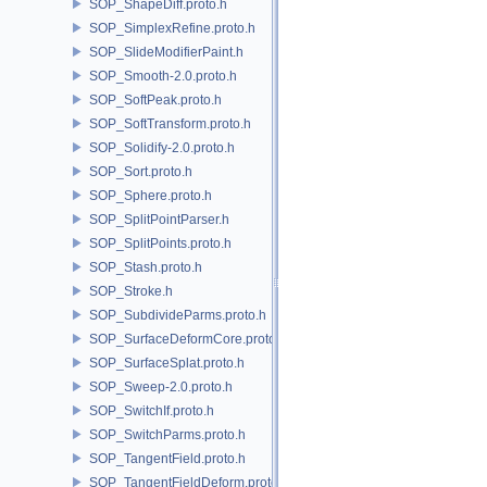
SOP_ShapeDiff.proto.h
SOP_SimplexRefine.proto.h
SOP_SlideModifierPaint.h
SOP_Smooth-2.0.proto.h
SOP_SoftPeak.proto.h
SOP_SoftTransform.proto.h
SOP_Solidify-2.0.proto.h
SOP_Sort.proto.h
SOP_Sphere.proto.h
SOP_SplitPointParser.h
SOP_SplitPoints.proto.h
SOP_Stash.proto.h
SOP_Stroke.h
SOP_SubdivideParms.proto.h
SOP_SurfaceDeformCore.proto.h
SOP_SurfaceSplat.proto.h
SOP_Sweep-2.0.proto.h
SOP_SwitchIf.proto.h
SOP_SwitchParms.proto.h
SOP_TangentField.proto.h
SOP_TangentFieldDeform.proto.h