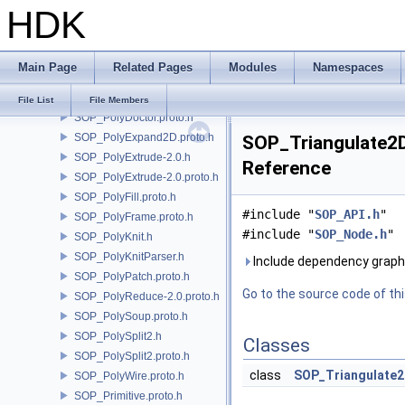
HDK
SOP_PointCloudSurface.proto.h
SOP_PointGenerate.proto.h
SOP_PolyBevel-3.0.proto.h
Main Page
Related Pages
Modules
Namespaces
SOP_PolyBridge.h
SOP_PolyCut.proto.h
File List
File Members
SOP_PolyDoctor.proto.h
SOP_PolyExpand2D.proto.h
SOP_Triangulate2D-
SOP_PolyExtrude-2.0.h
Reference
SOP_PolyExtrude-2.0.proto.h
SOP_PolyFill.proto.h
#include "
SOP_API.h
"
SOP_PolyFrame.proto.h
#include "
SOP_Node.h
"
SOP_PolyKnit.h
SOP_PolyKnitParser.h
Include dependency graph 
SOP_PolyPatch.proto.h
Go to the source code of this
SOP_PolyReduce-2.0.proto.h
SOP_PolySoup.proto.h
SOP_PolySplit2.h
Classes
SOP_PolySplit2.proto.h
class
SOP_Triangulate
SOP_PolyWire.proto.h
SOP_Primitive.proto.h