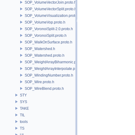
SOP_VolumeVectorJoin.proto.h
SOP_VolumeVectorSplit.proto.h
SOP_VolumeVisualization.proto.h
SOP_VolumeVop.proto.h
SOP_VoronoiSplit-2.0.proto.h
SOP_VoronoiSplit.proto.h
SOP_WalkOnSurface.proto.h
SOP_Watershed.h
SOP_Watershed.proto.h
SOP_WeightArrayBiharmonic.proto.h
SOP_WeightArrayInterpolate.proto.h
SOP_WindingNumber.proto.h
SOP_Wire.proto.h
SOP_WireBlend.proto.h
STY
SYS
TAKE
TIL
tools
TS
UI