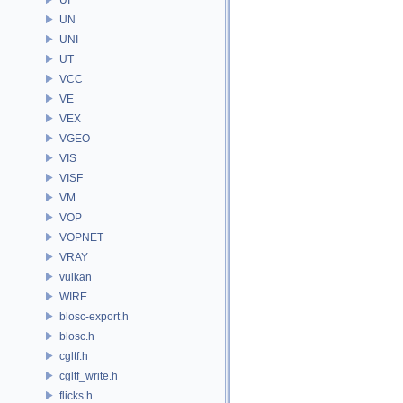
UN
UNI
UT
VCC
VE
VEX
VGEO
VIS
VISF
VM
VOP
VOPNET
VRAY
vulkan
WIRE
blosc-export.h
blosc.h
cgltf.h
cgltf_write.h
flicks.h