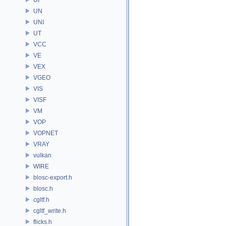
UN
UNI
UT
VCC
VE
VEX
VGEO
VIS
VISF
VM
VOP
VOPNET
VRAY
vulkan
WIRE
blosc-export.h
blosc.h
cgltf.h
cgltf_write.h
flicks.h