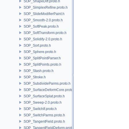
SOP_ShapeDiff.proto.h
SOP_SimplexRefine.proto.h
SOP_SlideModifierPaint.h
SOP_Smooth-2.0.proto.h
SOP_SoftPeak.proto.h
SOP_SoftTransform.proto.h
SOP_Solidify-2.0.proto.h
SOP_Sort.proto.h
SOP_Sphere.proto.h
SOP_SplitPointParser.h
SOP_SplitPoints.proto.h
SOP_Stash.proto.h
SOP_Stroke.h
SOP_SubdivideParms.proto.h
SOP_SurfaceDeformCore.proto.h
SOP_SurfaceSplat.proto.h
SOP_Sweep-2.0.proto.h
SOP_SwitchIf.proto.h
SOP_SwitchParms.proto.h
SOP_TangentField.proto.h
SOP_TangentFieldDeform.proto.h