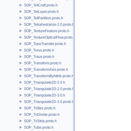
SOP_TetCraft.proto.h
SOP_TetLayer.proto.h
SOP_TetPartition.proto.h
SOP_Tetrahedralize-2.0.proto.h
SOP_TextureFeature.proto.h
SOP_TextureOpticalFlow.proto.h
SOP_TopoTransfer.proto.h
SOP_Torus.proto.h
SOP_Trace.proto.h
SOP_Transform.proto.h
SOP_TransformAxis.proto.h
SOP_TransformByAttrib.proto.h
SOP_Triangulate2D-2.0.h
SOP_Triangulate2D-2.0.proto.h
SOP_Triangulate2D-3.0.h
SOP_Triangulate2D-3.0.proto.h
SOP_TriBez.proto.h
SOP_TriDivide.proto.h
SOP_TriStrip.proto.h
SOP_Tube.proto.h