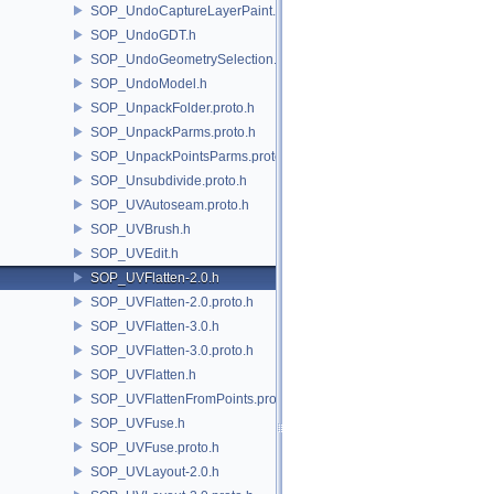
SOP_UndoCaptureLayerPaint.h
SOP_UndoGDT.h
SOP_UndoGeometrySelection.h
SOP_UndoModel.h
SOP_UnpackFolder.proto.h
SOP_UnpackParms.proto.h
SOP_UnpackPointsParms.proto.h
SOP_Unsubdivide.proto.h
SOP_UVAutoseam.proto.h
SOP_UVBrush.h
SOP_UVEdit.h
SOP_UVFlatten-2.0.h
SOP_UVFlatten-2.0.proto.h
SOP_UVFlatten-3.0.h
SOP_UVFlatten-3.0.proto.h
SOP_UVFlatten.h
SOP_UVFlattenFromPoints.proto.h
SOP_UVFuse.h
SOP_UVFuse.proto.h
SOP_UVLayout-2.0.h