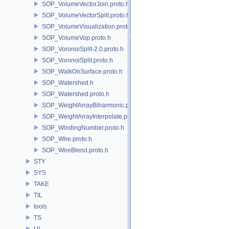
SOP_VolumeVectorJoin.proto.h
SOP_VolumeVectorSplit.proto.h
SOP_VolumeVisualization.proto.h
SOP_VolumeVop.proto.h
SOP_VoronoiSplit-2.0.proto.h
SOP_VoronoiSplit.proto.h
SOP_WalkOnSurface.proto.h
SOP_Watershed.h
SOP_Watershed.proto.h
SOP_WeightArrayBiharmonic.proto.h
SOP_WeightArrayInterpolate.proto.h
SOP_WindingNumber.proto.h
SOP_Wire.proto.h
SOP_WireBlend.proto.h
STY
SYS
TAKE
TIL
tools
TS
UI