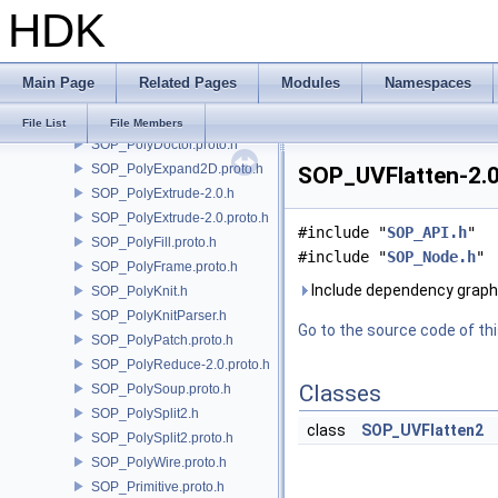
HDK
SOP_PointCloudSurface.proto.h
SOP_PointGenerate.proto.h
SOP_PolyBevel-3.0.proto.h
Main Page
Related Pages
Modules
Namespaces
SOP_PolyBridge.h
SOP_PolyCut.proto.h
File List
File Members
SOP_PolyDoctor.proto.h
SOP_PolyExpand2D.proto.h
SOP_UVFlatten-2.0.
SOP_PolyExtrude-2.0.h
SOP_PolyExtrude-2.0.proto.h
#include "
SOP_API.h
"
SOP_PolyFill.proto.h
#include "
SOP_Node.h
"
SOP_PolyFrame.proto.h
Include dependency graph 
SOP_PolyKnit.h
SOP_PolyKnitParser.h
Go to the source code of this
SOP_PolyPatch.proto.h
SOP_PolyReduce-2.0.proto.h
Classes
SOP_PolySoup.proto.h
SOP_PolySplit2.h
class
SOP_UVFlatten2
SOP_PolySplit2.proto.h
SOP_PolyWire.proto.h
SOP_Primitive.proto.h