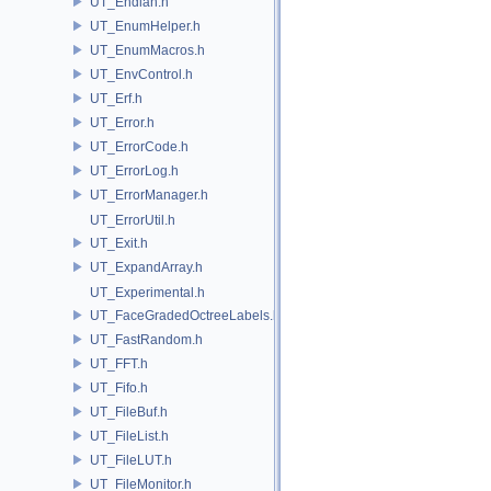
UT_Endian.h
UT_EnumHelper.h
UT_EnumMacros.h
UT_EnvControl.h
UT_Erf.h
UT_Error.h
UT_ErrorCode.h
UT_ErrorLog.h
UT_ErrorManager.h
UT_ErrorUtil.h
UT_Exit.h
UT_ExpandArray.h
UT_Experimental.h
UT_FaceGradedOctreeLabels.h
UT_FastRandom.h
UT_FFT.h
UT_Fifo.h
UT_FileBuf.h
UT_FileList.h
UT_FileLUT.h
UT_FileMonitor.h