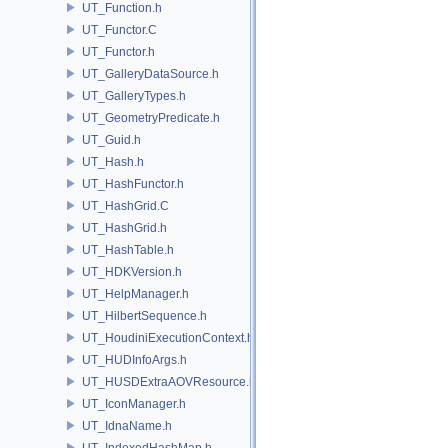
UT_Function.h
UT_Functor.C
UT_Functor.h
UT_GalleryDataSource.h
UT_GalleryTypes.h
UT_GeometryPredicate.h
UT_Guid.h
UT_Hash.h
UT_HashFunctor.h
UT_HashGrid.C
UT_HashGrid.h
UT_HashTable.h
UT_HDKVersion.h
UT_HelpManager.h
UT_HilbertSequence.h
UT_HoudiniExecutionContext.h
UT_HUDInfoArgs.h
UT_HUSDExtraAOVResource.h
UT_IconManager.h
UT_IdnaName.h
UT_IndexedHashMap.h