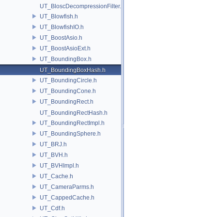
UT_BloscDecompressionFilter.h
UT_Blowfish.h
UT_BlowfishIO.h
UT_BoostAsio.h
UT_BoostAsioExt.h
UT_BoundingBox.h
UT_BoundingBoxHash.h
UT_BoundingCircle.h
UT_BoundingCone.h
UT_BoundingRect.h
UT_BoundingRectHash.h
UT_BoundingRectImpl.h
UT_BoundingSphere.h
UT_BRJ.h
UT_BVH.h
UT_BVHImpl.h
UT_Cache.h
UT_CameraParms.h
UT_CappedCache.h
UT_Cdf.h