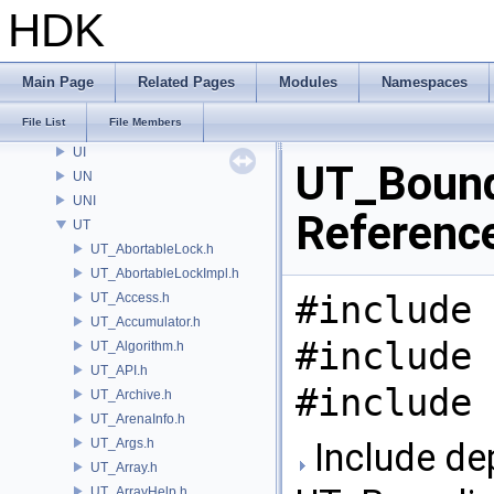
STY
HDK
SYS
TAKE
TIL
Main Page
Related Pages
Modules
Namespaces
tools
File List
File Members
TS
UI
UT_Bound
UN
UNI
Referenc
UT
UT_AbortableLock.h
UT_AbortableLockImpl.h
#include 
UT_Access.h
UT_Accumulator.h
#include 
UT_Algorithm.h
UT_API.h
#include 
UT_Archive.h
UT_ArenaInfo.h
UT_Args.h
Include de
UT_Array.h
UT_ArrayHelp.h