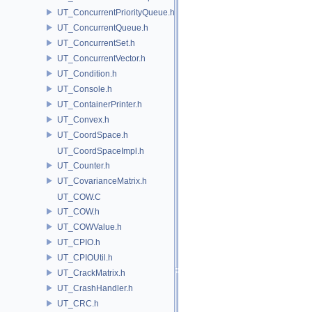
UT_ConcurrentPriorityQueue.h
UT_ConcurrentQueue.h
UT_ConcurrentSet.h
UT_ConcurrentVector.h
UT_Condition.h
UT_Console.h
UT_ContainerPrinter.h
UT_Convex.h
UT_CoordSpace.h
UT_CoordSpaceImpl.h
UT_Counter.h
UT_CovarianceMatrix.h
UT_COW.C
UT_COW.h
UT_COWValue.h
UT_CPIO.h
UT_CPIOUtil.h
UT_CrackMatrix.h
UT_CrashHandler.h
UT_CRC.h