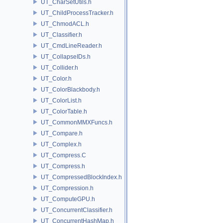
UT_CharSetUtils.h
UT_ChildProcessTracker.h
UT_ChmodACL.h
UT_Classifier.h
UT_CmdLineReader.h
UT_CollapseIDs.h
UT_Collider.h
UT_Color.h
UT_ColorBlackbody.h
UT_ColorList.h
UT_ColorTable.h
UT_CommonMMXFuncs.h
UT_Compare.h
UT_Complex.h
UT_Compress.C
UT_Compress.h
UT_CompressedBlockIndex.h
UT_Compression.h
UT_ComputeGPU.h
UT_ConcurrentClassifier.h
UT_ConcurrentHashMap.h