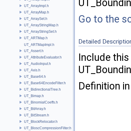
UT_Boundin
UT_ArrayImpl.h
UT_ArrayMap.h
Go to the so
UT_ArraySet.h
UT_ArrayStringMap.h
UT_ArrayStringSet.h
UT_ARTMap.h
Detailed Descriptio
UT_ARTMapImpl.h
UT_Assert.h
Include this
UT_AttributeEvaluator.h
UT_AudioInput.h
UT_Boundi
UT_Axis.h
UT_Base64.h
Definition in
UT_Base64EncodeFilter.h
UT_BidirectionalTree.h
UT_Bimap.h
UT_BinomialCoeffs.h
UT_BitArray.h
UT_BitStream.h
UT_BlockRelocator.h
UT_BloscCompressionFilter.h