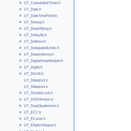
UT_CumulativeTimer.h
UT_Date.h
UT_DateTimeField.h
UT_Debug.h
UT_DeepString.h
UT_Defaults.h
UT_Defines.h
UT_DelegatedUndo.h
UT_Dependency.h
UT_DigitalAssetHelper.h
UT_Digits.h
UT_DirUtil.h
UT_DMatrix3.h
UT_DMatrix4.h
UT_DoubleLock.h
UT_DSOVersion.h
UT_DualQuaternion.h
UT_ECC.h
UT_ECurve.h
UT_EllipticIntegral.h