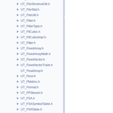
UT_FileShortcutUtil.h
UT_FileStat.h
UT_FileUtil.h
UT_Filter.h
UT_FilterType.h
UT_FitCubic.h
UT_FitCubicImpl.h
UT_Fitter.h
UT_FixedArray.h
UT_FixedArrayMath.h
UT_FixedVector.h
UT_FixedVectorTraits.h
UT_FloatArray.h
UT_Floor.h
UT_FMalloc.h
UT_Format.h
UT_FPStream.h
UT_FSA.h
UT_FSASymbolTable.h
UT_FSATable.h