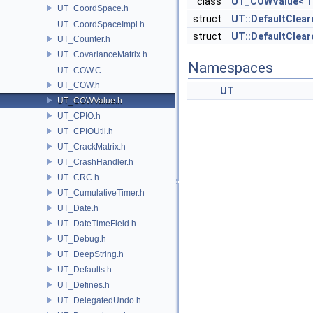
class
UT_COWValue< T 
UT_CoordSpace.h
struct
UT::DefaultClear
UT_CoordSpaceImpl.h
struct
UT::DefaultClear
UT_Counter.h
UT_CovarianceMatrix.h
Namespaces
UT_COW.C
UT_COW.h
UT
UT_COWValue.h
UT_CPIO.h
UT_CPIOUtil.h
UT_CrackMatrix.h
UT_CrashHandler.h
UT_CRC.h
UT_CumulativeTimer.h
UT_Date.h
UT_DateTimeField.h
UT_Debug.h
UT_DeepString.h
UT_Defaults.h
UT_Defines.h
UT_DelegatedUndo.h