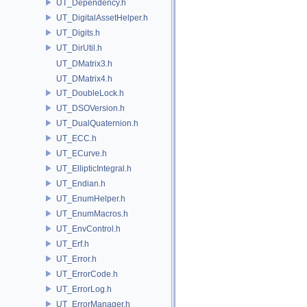
UT_Dependency.h
UT_DigitalAssetHelper.h
UT_Digits.h
UT_DirUtil.h
UT_DMatrix3.h
UT_DMatrix4.h
UT_DoubleLock.h
UT_DSOVersion.h
UT_DualQuaternion.h
UT_ECC.h
UT_ECurve.h
UT_EllipticIntegral.h
UT_Endian.h
UT_EnumHelper.h
UT_EnumMacros.h
UT_EnvControl.h
UT_Erf.h
UT_Error.h
UT_ErrorCode.h
UT_ErrorLog.h
UT_ErrorManager.h