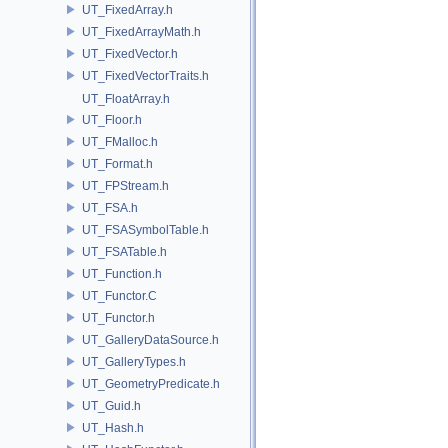
UT_FixedArray.h
UT_FixedArrayMath.h
UT_FixedVector.h
UT_FixedVectorTraits.h
UT_FloatArray.h
UT_Floor.h
UT_FMalloc.h
UT_Format.h
UT_FPStream.h
UT_FSA.h
UT_FSASymbolTable.h
UT_FSATable.h
UT_Function.h
UT_Functor.C
UT_Functor.h
UT_GalleryDataSource.h
UT_GalleryTypes.h
UT_GeometryPredicate.h
UT_Guid.h
UT_Hash.h