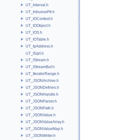
UT_Interval.h
UT_IntrusivePtr.h
UT_IOContext.h
UT_IOObject.h
UT_IOS.h
UT_IOTable.h
UT_IpAddress.h
UT_ISqrt.h
UT_IStream.h
UT_IStreamBuf.h
UT_IteratorRange.h
UT_JSONArchive.h
UT_JSONDefines.h
UT_JSONHandle.h
UT_JSONParser.h
UT_JSONPath.h
UT_JSONValue.h
UT_JSONValueArray.h
UT_JSONValueMap.h
UT_JSONWriter.h