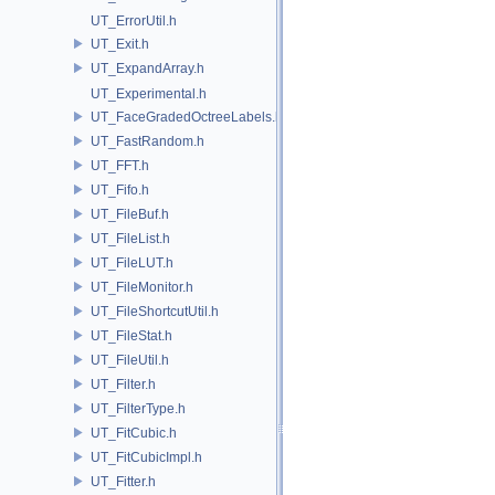
UT_ErrorUtil.h
UT_Exit.h
UT_ExpandArray.h
UT_Experimental.h
UT_FaceGradedOctreeLabels.h
UT_FastRandom.h
UT_FFT.h
UT_Fifo.h
UT_FileBuf.h
UT_FileList.h
UT_FileLUT.h
UT_FileMonitor.h
UT_FileShortcutUtil.h
UT_FileStat.h
UT_FileUtil.h
UT_Filter.h
UT_FilterType.h
UT_FitCubic.h
UT_FitCubicImpl.h
UT_Fitter.h