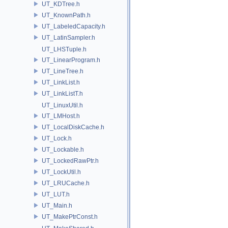
UT_KDTree.h
UT_KnownPath.h
UT_LabeledCapacity.h
UT_LatinSampler.h
UT_LHSTuple.h
UT_LinearProgram.h
UT_LineTree.h
UT_LinkList.h
UT_LinkListT.h
UT_LinuxUtil.h
UT_LMHost.h
UT_LocalDiskCache.h
UT_Lock.h
UT_Lockable.h
UT_LockedRawPtr.h
UT_LockUtil.h
UT_LRUCache.h
UT_LUT.h
UT_Main.h
UT_MakePtrConst.h