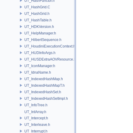
UT_HashFunctor.h
UT_HashGrid.C
UT_HashGrid.h
UT_HashTable.h
UT_HDKVersion.h
UT_HelpManager.h
UT_HilbertSequence.h
UT_HoudiniExecutionContext.h
UT_HUDInfoArgs.h
UT_HUSDExtraAOVResource.h
UT_IconManager.h
UT_IdnaName.h
UT_IndexedHashMap.h
UT_IndexedHashMapT.h
UT_IndexedHashSet.h
UT_IndexedHashSetImpl.h
UT_InfoTree.h
UT_IntArray.h
UT_Intercept.h
UT_Interleave.h
UT_Interrupt.h