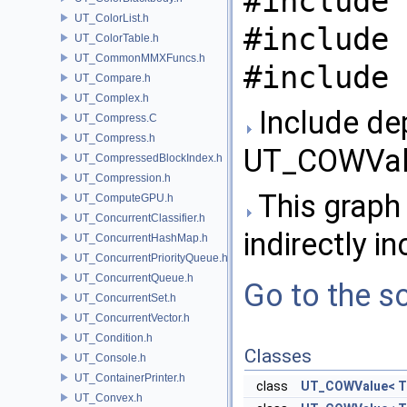
#include 
UT_ColorList.h
#include 
UT_ColorTable.h
UT_CommonMMXFuncs.h
#include 
UT_Compare.h
UT_Complex.h
Include de
UT_Compress.C
UT_Compress.h
UT_COWVal
UT_CompressedBlockIndex.h
UT_Compression.h
This graph 
UT_ComputeGPU.h
UT_ConcurrentClassifier.h
indirectly in
UT_ConcurrentHashMap.h
UT_ConcurrentPriorityQueue.h
UT_ConcurrentQueue.h
Go to the so
UT_ConcurrentSet.h
UT_ConcurrentVector.h
UT_Condition.h
Classes
UT_Console.h
UT_ContainerPrinter.h
class
UT_COWValue< T
UT_Convex.h