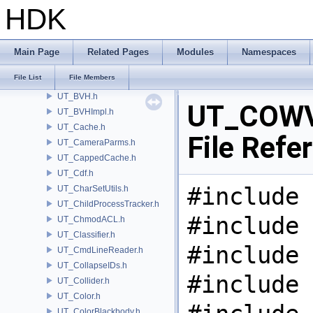
UT_BoundingCone.h
HDK
UT_BoundingRect.h
UT_BoundingRectHash.h
UT_BoundingRectImpl.h
Main Page
Related Pages
Modules
Namespaces
UT_BoundingSphere.h
File List
File Members
UT_BRJ.h
UT_BVH.h
UT_COWV
UT_BVHImpl.h
UT_Cache.h
File Refe
UT_CameraParms.h
UT_CappedCache.h
UT_Cdf.h
#include 
UT_CharSetUtils.h
UT_ChildProcessTracker.h
#include 
UT_ChmodACL.h
UT_Classifier.h
#include 
UT_CmdLineReader.h
UT_CollapseIDs.h
#include 
UT_Collider.h
UT_Color.h
UT_ColorBlackbody.h