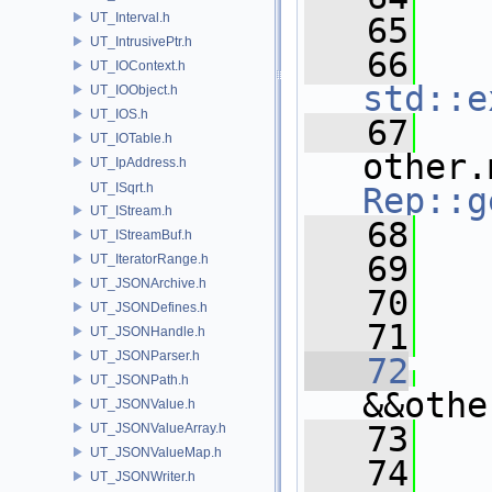
UT_Interval.h
   65
UT_IntrusivePtr.h
   66
UT_IOContext.h
std::e
UT_IOObject.h
UT_IOS.h
   67
UT_IOTable.h
UT_IpAddress.h
UT_ISqrt.h
Rep::g
UT_IStream.h
   68
   
UT_IStreamBuf.h
   69
UT_IteratorRange.h
UT_JSONArchive.h
   70
   
UT_JSONDefines.h
   71
UT_JSONHandle.h
UT_JSONParser.h
   72
UT_JSONPath.h
&&othe
UT_JSONValue.h
   73
   
UT_JSONValueArray.h
UT_JSONValueMap.h
   74
UT_JSONWriter.h