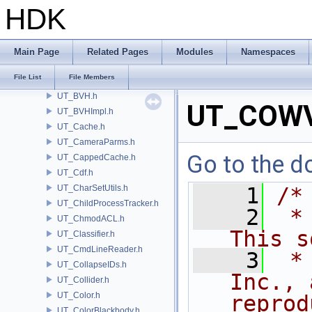
UT_BoundingCone.h
HDK
UT_BoundingRect.h
UT_BoundingRectHash.h
UT_BoundingRectImpl.h
Main Page
Related Pages
Modules
Namespaces
UT_BoundingSphere.h
File List
File Members
UT_BRJ.h
UT_BVH.h
UT_COWV
UT_BVHImpl.h
UT_Cache.h
UT_CameraParms.h
Go to the do
UT_CappedCache.h
UT_Cdf.h
UT_CharSetUtils.h
    1
/*
UT_ChildProcessTracker.h
    2
 *
UT_ChmodACL.h
This s
UT_Classifier.h
UT_CmdLineReader.h
    3
 *
UT_CollapseIDs.h
Inc., 
UT_Collider.h
UT_Color.h
reprod
UT_ColorBlackbody.h