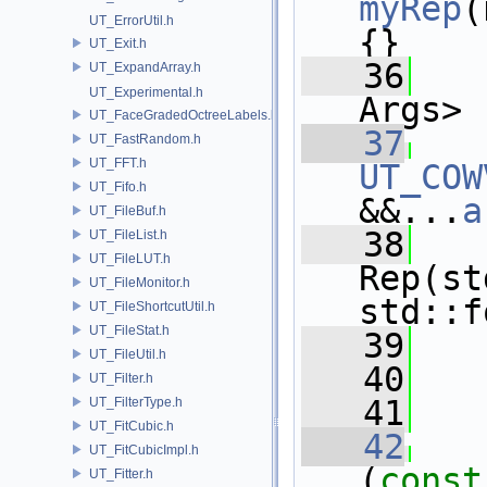
myRep
(
UT_ErrorUtil.h
{}
UT_Exit.h
   36
UT_ExpandArray.h
UT_Experimental.h
Args>
UT_FaceGradedOctreeLabels.h
   37
UT_FastRandom.h
UT_FFT.h
UT_COW
UT_Fifo.h
&&...
a
UT_FileBuf.h
   38
   
UT_FileList.h
UT_FileLUT.h
Rep(st
UT_FileMonitor.h
std::f
UT_FileShortcutUtil.h
UT_FileStat.h
   39
   
UT_FileUtil.h
   40
   
UT_Filter.h
   41
UT_FilterType.h
UT_FitCubic.h
   42
UT_FitCubicImpl.h
(
const
UT_Fitter.h