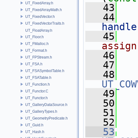
UT_FixedArray.h
   43
   
UT_FixedArrayMath.h
   44
UT_FixedVector.h
UT_FixedVectorTraits.h
handle
UT_FloatArray.h
   45
UT_Floor.h
assign
UT_FMalloc.h
UT_Format.h
   46
UT_FPStream.h
   47
   
UT_FSA.h
UT_FSASymbolTable.h
   48
UT_FSATable.h
UT_COW
UT_Function.h
   49
   
UT_Functor.C
UT_Functor.h
   50
UT_GalleryDataSource.h
   51
   
UT_GalleryTypes.h
UT_GeometryPredicate.h
   52
UT_Guid.h
   53
UT_Hash.h