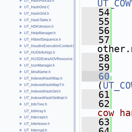
UT_COW
UT_HashFunctor.h
UT_HashGrid.C
   54
   
UT_HashGrid.h
   55
   
UT_HashTable.h
UT_HDKVersion.h
   56
UT_HelpManager.h
   57
UT_HilbertSequence.h
other.
UT_HoudiniExecutionContext.h
UT_HUDInfoArgs.h
   58
   
UT_HUSDExtraAOVResource.h
   59
UT_IconManager.h
UT_IdnaName.h
   60
UT_IndexedHashMap.h
(
UT_CO
UT_IndexedHashMapT.h
UT_IndexedHashSet.h
   61
   
UT_IndexedHashSetImpl.h
   62
UT_InfoTree.h
cow ha
UT_IntArray.h
UT_Intercept.h
   63
UT_Interleave.h
   64
   
UT_Interrupt.h