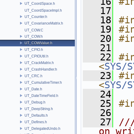
   16
#i
UT_CoordSpace.h
   17
UT_CoordSpaceImpl.h
UT_Counter.h
   18
#i
UT_CovarianceMatrix.h
   19
#i
UT_COW.C
   20
#i
UT_COW.h
UT_COWValue.h
   21
UT_CPIO.h
   22
#in
UT_CPIOUtil.h
UT_CrackMatrix.h
<
SYS/S
UT_CrashHandler.h
   23
#in
UT_CRC.h
<
SYS/S
UT_CumulativeTimer.h
UT_Date.h
   24
UT_DateTimeField.h
   25
#i
UT_Debug.h
UT_DeepString.h
   26
UT_Defaults.h
   27
//
UT_Defines.h
on wri
UT_DelegatedUndo.h