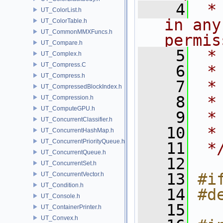
    4
 *
UT_ColorList.h
in any
UT_ColorTable.h
UT_CommonMMXFuncs.h
permis
UT_Compare.h
    5
 *
UT_Complex.h
UT_Compress.C
    6
 *
UT_Compress.h
    7
 *
UT_CompressedBlockIndex.h
    8
 *
UT_Compression.h
UT_ComputeGPU.h
    9
 *
UT_ConcurrentClassifier.h
   10
 *
UT_ConcurrentHashMap.h
UT_ConcurrentPriorityQueue.h
   11
 *
UT_ConcurrentQueue.h
   12
UT_ConcurrentSet.h
   13
#i
UT_ConcurrentVector.h
UT_Condition.h
   14
#d
UT_Console.h
   15
UT_ContainerPrinter.h
UT_Convex.h