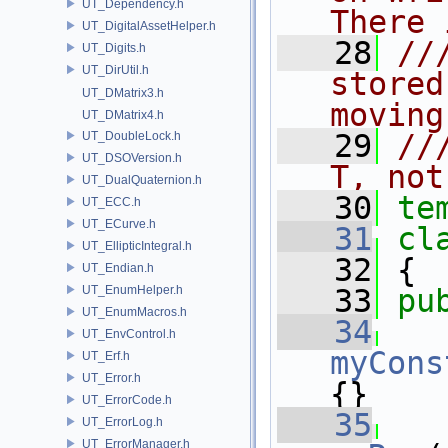
UT_Dependency.h
There 
UT_DigitalAssetHelper.h
   28
//
UT_Digits.h
UT_DirUtil.h
stored
UT_DMatrix3.h
moving
UT_DMatrix4.h
   29
//
UT_DoubleLock.h
UT_DSOVersion.h
T, not
UT_DualQuaternion.h
   30
te
UT_ECC.h
UT_ECurve.h
   31
cl
UT_EllipticIntegral.h
   32
 {
UT_Endian.h
UT_EnumHelper.h
   33
pu
UT_EnumMacros.h
   34
UT_EnvControl.h
myCons
UT_Erf.h
UT_Error.h
{}
UT_ErrorCode.h
   35
UT_ErrorLog.h
UT_ErrorManager.h