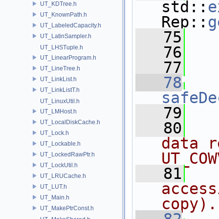
std::
e
UT_KDTree.h
UT_KnownPath.h
Rep::
g
UT_LabeledCapacity.h
   75
   
UT_LatinSampler.h
   76
   
UT_LHSTuple.h
UT_LinearProgram.h
   77
UT_LineTree.h
   78
UT_LinkList.h
UT_LinkListT.h
safeDe
UT_LinuxUtil.h
   79
UT_LMHost.h
UT_LocalDiskCache.h
   80
  
UT_Lock.h
data r
UT_Lockable.h
UT_COW
UT_LockedRawPtr.h
UT_LockUtil.h
   81
  
UT_LRUCache.h
access
UT_LUT.h
UT_Main.h
copy).
UT_MakePtrConst.h