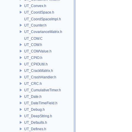
UT_Convex.h
UT_CoordSpace.h
UT_CoordSpaceImpl.h
UT_Counter.h
UT_CovarianceMatrix.h
UT_COW.C
UT_COW.h
UT_COWValue.h
UT_CPIO.h
UT_CPIOUtil.h
UT_CrackMatrix.h
UT_CrashHandler.h
UT_CRC.h
UT_CumulativeTimer.h
UT_Date.h
UT_DateTimeField.h
UT_Debug.h
UT_DeepString.h
UT_Defaults.h
UT_Defines.h