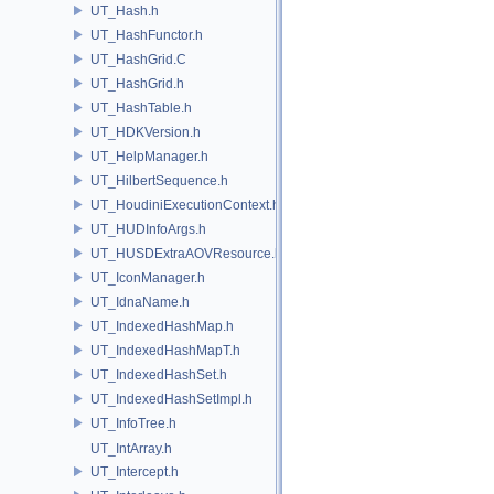
UT_Hash.h
UT_HashFunctor.h
UT_HashGrid.C
UT_HashGrid.h
UT_HashTable.h
UT_HDKVersion.h
UT_HelpManager.h
UT_HilbertSequence.h
UT_HoudiniExecutionContext.h
UT_HUDInfoArgs.h
UT_HUSDExtraAOVResource.h
UT_IconManager.h
UT_IdnaName.h
UT_IndexedHashMap.h
UT_IndexedHashMapT.h
UT_IndexedHashSet.h
UT_IndexedHashSetImpl.h
UT_InfoTree.h
UT_IntArray.h
UT_Intercept.h