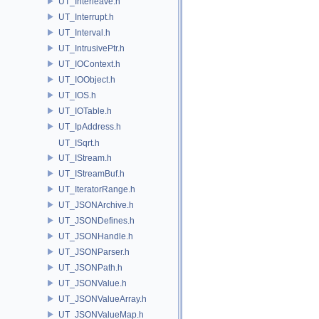
UT_Interleave.h
UT_Interrupt.h
UT_Interval.h
UT_IntrusivePtr.h
UT_IOContext.h
UT_IOObject.h
UT_IOS.h
UT_IOTable.h
UT_IpAddress.h
UT_ISqrt.h
UT_IStream.h
UT_IStreamBuf.h
UT_IteratorRange.h
UT_JSONArchive.h
UT_JSONDefines.h
UT_JSONHandle.h
UT_JSONParser.h
UT_JSONPath.h
UT_JSONValue.h
UT_JSONValueArray.h
UT_JSONValueMap.h