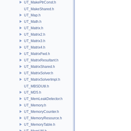
UT_MakePtrConst.h
UT_MakeShared.h
UT_Map.h
UT_Math.h
UT_Matrix.h
UT_Matrix2.h
UT_Matrix3.h
UT_Matrix4.h
UT_MatrixFwd.h
UT_MatrixResultant.h
UT_MatrixShared.h
UT_MatrixSolver.h
UT_MatrixSolverImpl.h
UT_MBSDUtil.h
UT_MD5.h
UT_MemLeakDetector.h
UT_Memory.h
UT_MemoryCounter.h
UT_MemoryResource.h
UT_MemoryTable.h
UT_MemUtil.h