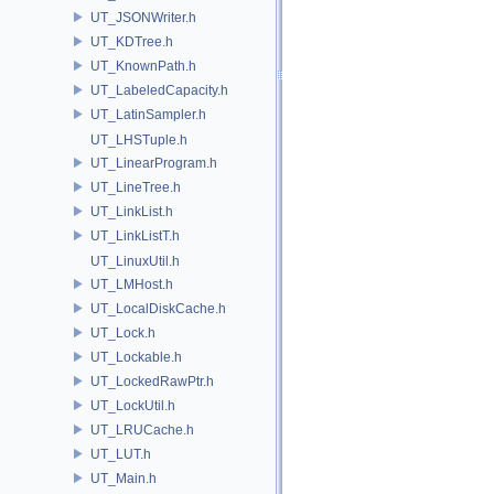
UT_JSONWriter.h
UT_KDTree.h
UT_KnownPath.h
UT_LabeledCapacity.h
UT_LatinSampler.h
UT_LHSTuple.h
UT_LinearProgram.h
UT_LineTree.h
UT_LinkList.h
UT_LinkListT.h
UT_LinuxUtil.h
UT_LMHost.h
UT_LocalDiskCache.h
UT_Lock.h
UT_Lockable.h
UT_LockedRawPtr.h
UT_LockUtil.h
UT_LRUCache.h
UT_LUT.h
UT_Main.h