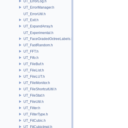
UT_ErrorLog.h
UT_ErrorManager.h
UT_ErrorUtil.h
UT_Exit.h
UT_ExpandArray.h
UT_Experimental.h
UT_FaceGradedOctreeLabels.h
UT_FastRandom.h
UT_FFT.h
UT_Fifo.h
UT_FileBuf.h
UT_FileList.h
UT_FileLUT.h
UT_FileMonitor.h
UT_FileShortcutUtil.h
UT_FileStat.h
UT_FileUtil.h
UT_Filter.h
UT_FilterType.h
UT_FitCubic.h
UT_FitCubicImpl.h