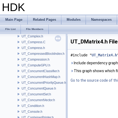
UT_Color.h
HDK
UT_ColorBlackbody.h
UT_ColorList.h
UT_ColorTable.h
Main Page
Related Pages
Modules
Namespaces
UT_CommonMMXFuncs.h
File List
File Members
UT_Compare.h
UT_Complex.h
UT_DMatrix4.h Fil
UT_Compress.C
UT_Compress.h
UT_CompressedBlockIndex.h
#include "
UT_Matrix4.h
UT_Compression.h
Include dependency graph
UT_ComputeGPU.h
This graph shows which files
UT_ConcurrentClassifier.h
UT_ConcurrentHashMap.h
Go to the source code of this
UT_ConcurrentPriorityQueue.h
UT_ConcurrentQueue.h
UT_ConcurrentSet.h
UT_ConcurrentVector.h
UT_Condition.h
UT_Console.h
UT_ContainerPrinter.h