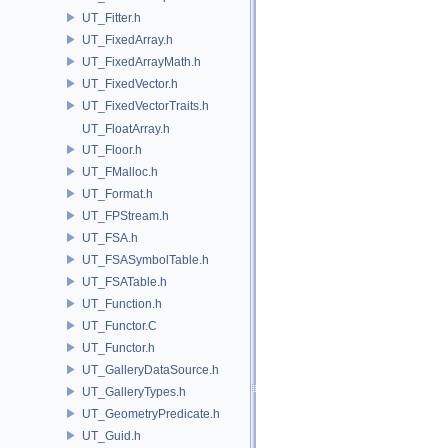
UT_Fitter.h
UT_FixedArray.h
UT_FixedArrayMath.h
UT_FixedVector.h
UT_FixedVectorTraits.h
UT_FloatArray.h
UT_Floor.h
UT_FMalloc.h
UT_Format.h
UT_FPStream.h
UT_FSA.h
UT_FSASymbolTable.h
UT_FSATable.h
UT_Function.h
UT_Functor.C
UT_Functor.h
UT_GalleryDataSource.h
UT_GalleryTypes.h
UT_GeometryPredicate.h
UT_Guid.h