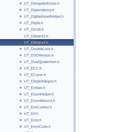
UT_DelegatedUndo.h
UT_Dependency.h
UT_DigitalAssetHelper.h
UT_Digits.h
UT_DirUtil.h
UT_DMatrix3.h
UT_DMatrix4.h
UT_DoubleLock.h
UT_DSOVersion.h
UT_DualQuaternion.h
UT_ECC.h
UT_ECurve.h
UT_EllipticIntegral.h
UT_Endian.h
UT_EnumHelper.h
UT_EnumMacros.h
UT_EnvControl.h
UT_Erf.h
UT_Error.h
UT_ErrorCode.h