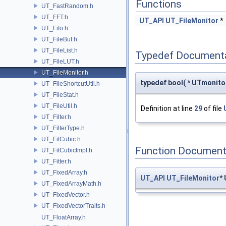
Functions
UT_FastRandom.h
UT_FFT.h
UT_API
UT_FileMonitor
*
UT_Fifo.h
UT_FileBuf.h
UT_FileList.h
Typedef Document
UT_FileLUT.h
UT_FileMonitor.h
typedef bool( * UTmonito
UT_FileShortcutUtil.h
UT_FileStat.h
UT_FileUtil.h
Definition at line
29
of file
UT_Filter.h
UT_FilterType.h
UT_FitCubic.h
Function Document
UT_FitCubicImpl.h
UT_Fitter.h
UT_FixedArray.h
UT_API
UT_FileMonitor
*
UT_FixedArrayMath.h
UT_FixedVector.h
UT_FixedVectorTraits.h
UT_FloatArray.h