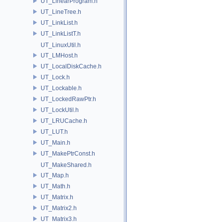
UT_LinearProgram.h
UT_LineTree.h
UT_LinkList.h
UT_LinkListT.h
UT_LinuxUtil.h
UT_LMHost.h
UT_LocalDiskCache.h
UT_Lock.h
UT_Lockable.h
UT_LockedRawPtr.h
UT_LockUtil.h
UT_LRUCache.h
UT_LUT.h
UT_Main.h
UT_MakePtrConst.h
UT_MakeShared.h
UT_Map.h
UT_Math.h
UT_Matrix.h
UT_Matrix2.h
UT_Matrix3.h