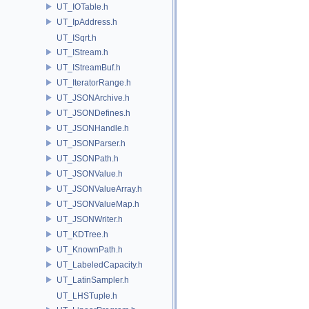
UT_IOTable.h
UT_IpAddress.h
UT_ISqrt.h
UT_IStream.h
UT_IStreamBuf.h
UT_IteratorRange.h
UT_JSONArchive.h
UT_JSONDefines.h
UT_JSONHandle.h
UT_JSONParser.h
UT_JSONPath.h
UT_JSONValue.h
UT_JSONValueArray.h
UT_JSONValueMap.h
UT_JSONWriter.h
UT_KDTree.h
UT_KnownPath.h
UT_LabeledCapacity.h
UT_LatinSampler.h
UT_LHSTuple.h