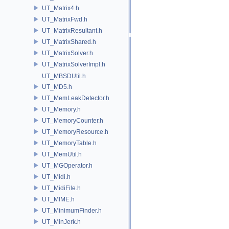
UT_Matrix4.h
UT_MatrixFwd.h
UT_MatrixResultant.h
UT_MatrixShared.h
UT_MatrixSolver.h
UT_MatrixSolverImpl.h
UT_MBSDUtil.h
UT_MD5.h
UT_MemLeakDetector.h
UT_Memory.h
UT_MemoryCounter.h
UT_MemoryResource.h
UT_MemoryTable.h
UT_MemUtil.h
UT_MGOperator.h
UT_Midi.h
UT_MidiFile.h
UT_MIME.h
UT_MinimumFinder.h
UT_MinJerk.h