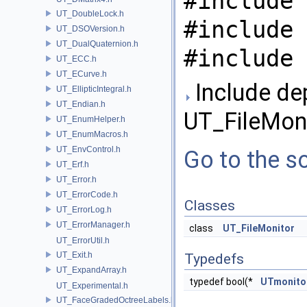
#include 
UT_DoubleLock.h
#include 
UT_DSOVersion.h
UT_DualQuaternion.h
#include 
UT_ECC.h
UT_ECurve.h
Include de
UT_EllipticIntegral.h
UT_Endian.h
UT_FileMoni
UT_EnumHelper.h
UT_EnumMacros.h
UT_EnvControl.h
Go to the so
UT_Erf.h
UT_Error.h
UT_ErrorCode.h
Classes
UT_ErrorLog.h
UT_ErrorManager.h
class
UT_FileMonitor
UT_ErrorUtil.h
UT_Exit.h
Typedefs
UT_ExpandArray.h
typedef bool(*
UTmonito
UT_Experimental.h
UT_FaceGradedOctreeLabels.h