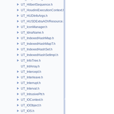
UT_HilbertSequence.h
UT_HoudiniExecutionContext.h
UT_HUDInfoArgs.h
UT_HUSDExtraAOVResource.h
UT_IconManager.h
UT_IdnaName.h
UT_IndexedHashMap.h
UT_IndexedHashMapT.h
UT_IndexedHashSet.h
UT_IndexedHashSetImpl.h
UT_InfoTree.h
UT_IntArray.h
UT_Intercept.h
UT_Interleave.h
UT_Interrupt.h
UT_Interval.h
UT_IntrusivePtr.h
UT_IOContext.h
UT_IOObject.h
UT_IOS.h