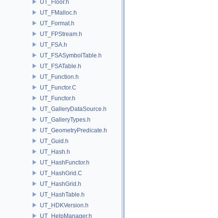
UT_Floor.h
UT_FMalloc.h
UT_Format.h
UT_FPStream.h
UT_FSA.h
UT_FSASymbolTable.h
UT_FSATable.h
UT_Function.h
UT_Functor.C
UT_Functor.h
UT_GalleryDataSource.h
UT_GalleryTypes.h
UT_GeometryPredicate.h
UT_Guid.h
UT_Hash.h
UT_HashFunctor.h
UT_HashGrid.C
UT_HashGrid.h
UT_HashTable.h
UT_HDKVersion.h
UT_HelpManager.h