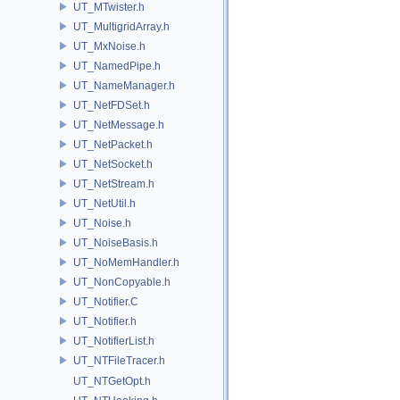
UT_MTwister.h
UT_MultigridArray.h
UT_MxNoise.h
UT_NamedPipe.h
UT_NameManager.h
UT_NetFDSet.h
UT_NetMessage.h
UT_NetPacket.h
UT_NetSocket.h
UT_NetStream.h
UT_NetUtil.h
UT_Noise.h
UT_NoiseBasis.h
UT_NoMemHandler.h
UT_NonCopyable.h
UT_Notifier.C
UT_Notifier.h
UT_NotifierList.h
UT_NTFileTracer.h
UT_NTGetOpt.h