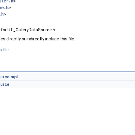
iler.h
>
ne.h
>
.h
>
 for UT_GalleryDataSource.h:
 directly or indirectly include this file:
 file.
urceImpl
ource