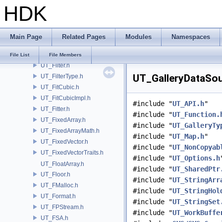
HDK
UT_FileLUT.h
UT_FileMonitor.h
UT_FileShortcutUtil.h
Main Page
Related Pages
Modules
Namespaces
UT_FileStat.h
UT_FileUtil.h
File List
File Members
UT_Filter.h
UT_GalleryDataSou
UT_FilterType.h
UT_FitCubic.h
UT_FitCubicImpl.h
#include "
UT_API.h
"
UT_Fitter.h
#include "
UT_Function.
UT_FixedArray.h
#include "
UT_GalleryTy
UT_FixedArrayMath.h
#include "
UT_Map.h
"
UT_FixedVector.h
#include "
UT_NonCopyab
UT_FixedVectorTraits.h
#include "
UT_Options.h
UT_FloatArray.h
#include "
UT_SharedPtr
UT_Floor.h
#include "
UT_StringArr
UT_FMalloc.h
#include "
UT_StringHol
UT_Format.h
#include "
UT_StringSet
UT_FPStream.h
#include "
UT_WorkBuffe
UT_FSA.h