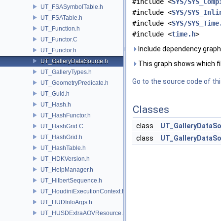
#include <
SYS/SYS_Comp
UT_FSASymbolTable.h
#include <
SYS/SYS_Inli
UT_FSATable.h
#include <
SYS/SYS_Time
UT_Function.h
#include <
time.h
>
UT_Functor.C
Include dependency graph
UT_Functor.h
UT_GalleryDataSource.h
This graph shows which files
UT_GalleryTypes.h
Go to the source code of this
UT_GeometryPredicate.h
UT_Guid.h
UT_Hash.h
Classes
UT_HashFunctor.h
class
UT_GalleryDataSo
UT_HashGrid.C
UT_HashGrid.h
class
UT_GalleryDataS
UT_HashTable.h
UT_HDKVersion.h
UT_HelpManager.h
UT_HilbertSequence.h
UT_HoudiniExecutionContext.h
UT_HUDInfoArgs.h
UT_HUSDExtraAOVResource.h