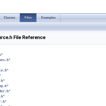
Classes
Files
Examples
rce.h File Reference
h
"
pes.h
"
le.h
"
"
.h
"
ay.h
"
der.h
"
.h
"
r.h
"