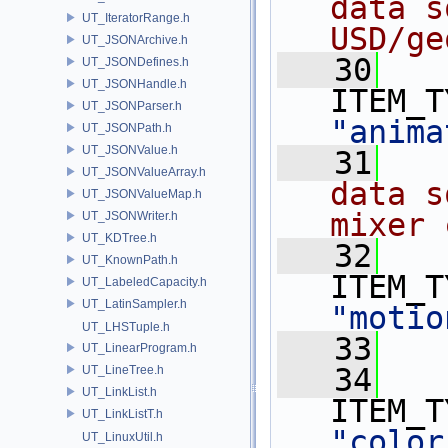
data s
UT_IteratorRange.h
USD/ge
UT_JSONArchive.h
   30
UT_JSONDefines.h
UT_JSONHandle.h
UT_JSONParser.h
"anima
UT_JSONPath.h
UT_JSONValue.h
   31
  
UT_JSONValueArray.h
data s
UT_JSONValueMap.h
mixer 
UT_JSONWriter.h
UT_KDTree.h
   32
UT_KnownPath.h
UT_LabeledCapacity.h
UT_LatinSampler.h
"motio
UT_LHSTuple.h
   33
UT_LinearProgram.h
   34
UT_LineTree.h
UT_LinkList.h
UT_LinkListT.h
"color
UT_LinuxUtil.h