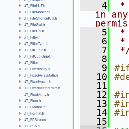
    4
 *
UT_FileLUT.h
in any
UT_FileMonitor.h
UT_FileShortcutUtil.h
permis
UT_FileStat.h
    5
 *
UT_FileUtil.h
UT_Filter.h
    6
 *
UT_FilterType.h
    7
 *
UT_FitCubic.h
    8
UT_FitCubicImpl.h
UT_Fitter.h
    9
#i
UT_FixedArray.h
   10
#d
UT_FixedArrayMath.h
UT_FixedVector.h
   11
UT_FixedVectorTraits.h
   12
#i
UT_FloatArray.h
   13
#i
UT_Floor.h
UT_FMalloc.h
   14
#i
UT_Format.h
   15
UT_FPStream.h
UT_FSA.h