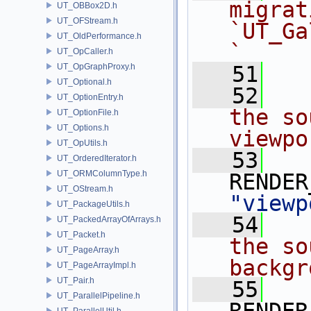
migrat
UT_OBBox2D.h
UT_OFStream.h
`UT_Ga
UT_OldPerformance.h
` 
UT_OpCaller.h
UT_OpGraphProxy.h
   51
UT_Optional.h
   52
  
UT_OptionEntry.h
the so
UT_OptionFile.h
UT_Options.h
viewpo
UT_OpUtils.h
   53
UT_OrderedIterator.h
UT_ORMColumnType.h
UT_OStream.h
"viewp
UT_PackageUtils.h
   54
  
UT_PackedArrayOfArrays.h
UT_Packet.h
the so
UT_PageArray.h
backgr
UT_PageArrayImpl.h
UT_Pair.h
   55
UT_ParallelPipeline.h
UT_ParallelUtil.h