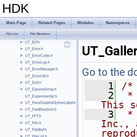
UT_ECurve.h
HDK
UT_EllipticIntegral.h
UT_Endian.h
UT_EnumHelper.h
Main Page
Related Pages
Modules
Namespaces
UT_EnumMacros.h
File List
File Members
UT_EnvControl.h
UT_Erf.h
UT_Galle
UT_Error.h
UT_ErrorCode.h
UT_ErrorLog.h
Go to the do
UT_ErrorManager.h
UT_ErrorUtil.h
UT_Exit.h
    1
/*
UT_ExpandArray.h
    2
 *
UT_Experimental.h
This s
UT_FaceGradedOctreeLabels.h
UT_FastRandom.h
    3
 *
UT_FFT.h
Inc., 
UT_Fifo.h
UT_FileBuf.h
reprod
UT_FileList.h