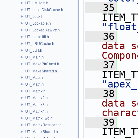
UT_LMHost.h
   35
UT_LocalDiskCache.h
UT_Lock.h
UT_Lockable.h
"float
UT_LockedRawPtr.h
   36
  
UT_LockUtil.h
data s
UT_LRUCache.h
UT_LUT.h
Compon
UT_Main.h
   37
UT_MakePtrConst.h
UT_MakeShared.h
UT_Map.h
"apex_
UT_Math.h
   38
  
UT_Matrix.h
UT_Matrix2.h
data s
UT_Matrix3.h
charac
UT_Matrix4.h
UT_MatrixFwd.h
   39
UT_MatrixResultant.h
UT_MatrixShared.h