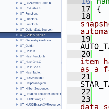
   16
na
UT_FSASymbolTable.h
   17
 {
UT_FSATable.h
UT_Function.h
   18
  
UT_Functor.C
snapsh
UT_Functor.h
automa
UT_GalleryDataSource.h
UT_GalleryTypes.h
   19
UT_GeometryPredicate.h
AUTO_T
UT_Guid.h
UT_Hash.h
   20
  
UT_HashFunctor.h
item h
UT_HashGrid.C
as a f
UT_HashGrid.h
UT_HashTable.h
   21
UT_HDKVersion.h
STAR_T
UT_HelpManager.h
UT_HilbertSequence.h
   22
UT_HoudiniExecutionContext.h
   23
  
UT_HUDInfoArgs.h
data s
UT_HUSDExtraAOVResource.h