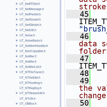
UT_NetFDSet.h
stroke
UT_NetMessage.h
   45
UT_NetPacket.h
UT_NetSocket.h
UT_NetStream.h
"brush
UT_NetUtil.h
   46
  
UT_Noise.h
UT_NoiseBasis.h
data s
UT_NoMemHandler.h
folder
UT_NonCopyable.h
   47
UT_Notifier.C
UT_Notifier.h
ITEM_T
UT_NotifierList.h
   48
UT_NTFileTracer.h
UT_NTGetOpt.h
   49
UT_NTHooking.h
the va
UT_NTRegKey.h
change
UT_NTStreamUtil.h
UT_NTUtil.h
   50
UT_OBBox.h