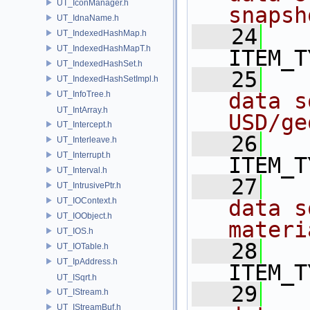
UT_IconManager.h
snapsh
UT_IdnaName.h
   24
UT_IndexedHashMap.h
UT_IndexedHashMapT.h
ITEM_T
UT_IndexedHashSet.h
   25
  
UT_IndexedHashSetImpl.h
data s
UT_InfoTree.h
UT_IntArray.h
USD/ge
UT_Intercept.h
   26
UT_Interleave.h
UT_Interrupt.h
ITEM_T
UT_Interval.h
   27
  
UT_IntrusivePtr.h
UT_IOContext.h
data s
UT_IOObject.h
materi
UT_IOS.h
   28
UT_IOTable.h
UT_IpAddress.h
ITEM_T
UT_ISqrt.h
   29
  
UT_IStream.h
UT_IStreamBuf.h