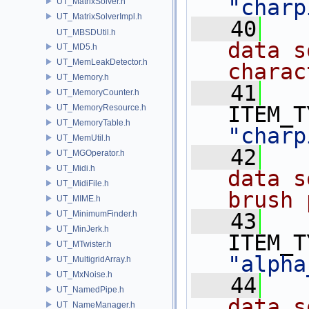
"charp
UT_MatrixSolver.h
UT_MatrixSolverImpl.h
   40
  
UT_MBSDUtil.h
data s
UT_MD5.h
UT_MemLeakDetector.h
charac
UT_Memory.h
   41
UT_MemoryCounter.h
UT_MemoryResource.h
UT_MemoryTable.h
"charp
UT_MemUtil.h
   42
  
UT_MGOperator.h
UT_Midi.h
data s
UT_MidiFile.h
brush 
UT_MIME.h
UT_MinimumFinder.h
   43
UT_MinJerk.h
UT_MTwister.h
"alpha
UT_MultigridArray.h
UT_MxNoise.h
   44
  
UT_NamedPipe.h
data s
UT_NameManager.h