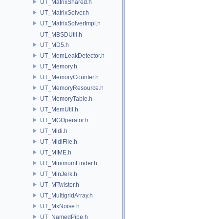
UT_MatrixShared.h
UT_MatrixSolver.h
UT_MatrixSolverImpl.h
UT_MBSDUtil.h
UT_MD5.h
UT_MemLeakDetector.h
UT_Memory.h
UT_MemoryCounter.h
UT_MemoryResource.h
UT_MemoryTable.h
UT_MemUtil.h
UT_MGOperator.h
UT_Midi.h
UT_MidiFile.h
UT_MIME.h
UT_MinimumFinder.h
UT_MinJerk.h
UT_MTwister.h
UT_MultigridArray.h
UT_MxNoise.h
UT_NamedPipe.h