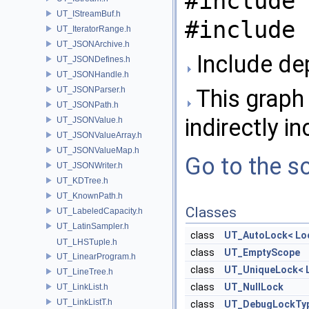
#include 
UT_IStreamBuf.h
#include 
UT_IteratorRange.h
UT_JSONArchive.h
Include de
UT_JSONDefines.h
UT_JSONHandle.h
UT_JSONParser.h
This graph 
UT_JSONPath.h
indirectly in
UT_JSONValue.h
UT_JSONValueArray.h
UT_JSONValueMap.h
Go to the so
UT_JSONWriter.h
UT_KDTree.h
UT_KnownPath.h
Classes
UT_LabeledCapacity.h
UT_LatinSampler.h
class
UT_AutoLock< Lo
UT_LHSTuple.h
class
UT_EmptyScope
UT_LinearProgram.h
class
UT_UniqueLock< 
UT_LineTree.h
class
UT_NullLock
UT_LinkList.h
UT_LinkListT.h
class
UT_DebugLockTyp