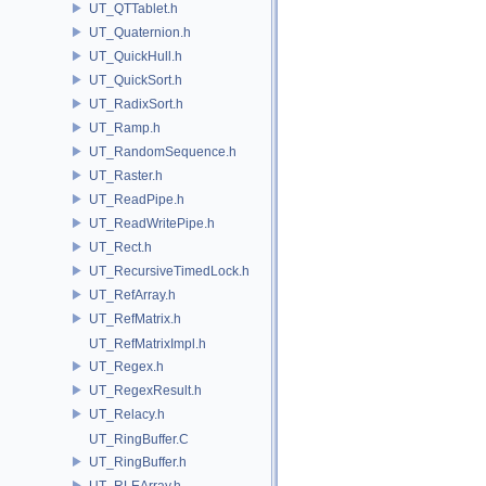
UT_QTTablet.h
UT_Quaternion.h
UT_QuickHull.h
UT_QuickSort.h
UT_RadixSort.h
UT_Ramp.h
UT_RandomSequence.h
UT_Raster.h
UT_ReadPipe.h
UT_ReadWritePipe.h
UT_Rect.h
UT_RecursiveTimedLock.h
UT_RefArray.h
UT_RefMatrix.h
UT_RefMatrixImpl.h
UT_Regex.h
UT_RegexResult.h
UT_Relacy.h
UT_RingBuffer.C
UT_RingBuffer.h
UT_RLEArray.h