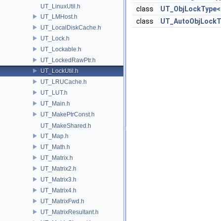
UT_LinuxUtil.h
class
UT_ObjLockType< 
UT_LMHost.h
class
UT_AutoObjLockT
UT_LocalDiskCache.h
UT_Lock.h
UT_Lockable.h
UT_LockedRawPtr.h
UT_LockUtil.h
UT_LRUCache.h
UT_LUT.h
UT_Main.h
UT_MakePtrConst.h
UT_MakeShared.h
UT_Map.h
UT_Math.h
UT_Matrix.h
UT_Matrix2.h
UT_Matrix3.h
UT_Matrix4.h
UT_MatrixFwd.h
UT_MatrixResultant.h