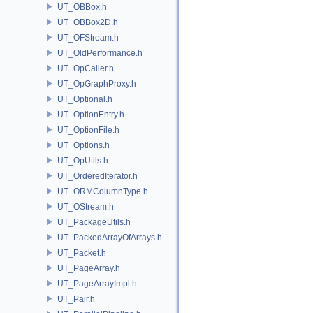
UT_OBBox.h
UT_OBBox2D.h
UT_OFStream.h
UT_OldPerformance.h
UT_OpCaller.h
UT_OpGraphProxy.h
UT_Optional.h
UT_OptionEntry.h
UT_OptionFile.h
UT_Options.h
UT_OpUtils.h
UT_OrderedIterator.h
UT_ORMColumnType.h
UT_OStream.h
UT_PackageUtils.h
UT_PackedArrayOfArrays.h
UT_Packet.h
UT_PageArray.h
UT_PageArrayImpl.h
UT_Pair.h