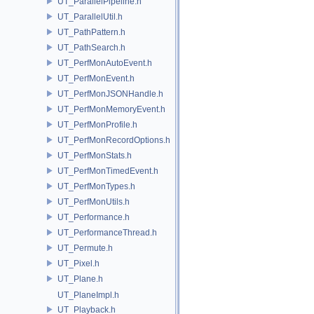
UT_ParallelPipeline.h
UT_ParallelUtil.h
UT_PathPattern.h
UT_PathSearch.h
UT_PerfMonAutoEvent.h
UT_PerfMonEvent.h
UT_PerfMonJSONHandle.h
UT_PerfMonMemoryEvent.h
UT_PerfMonProfile.h
UT_PerfMonRecordOptions.h
UT_PerfMonStats.h
UT_PerfMonTimedEvent.h
UT_PerfMonTypes.h
UT_PerfMonUtils.h
UT_Performance.h
UT_PerformanceThread.h
UT_Permute.h
UT_Pixel.h
UT_Plane.h
UT_PlaneImpl.h
UT_Playback.h