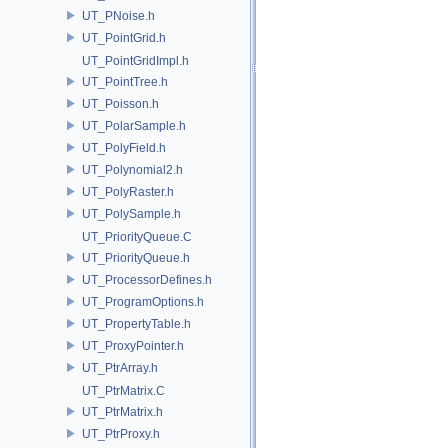
UT_PNoise.h
UT_PointGrid.h
UT_PointGridImpl.h
UT_PointTree.h
UT_Poisson.h
UT_PolarSample.h
UT_PolyField.h
UT_Polynomial2.h
UT_PolyRaster.h
UT_PolySample.h
UT_PriorityQueue.C
UT_PriorityQueue.h
UT_ProcessorDefines.h
UT_ProgramOptions.h
UT_PropertyTable.h
UT_ProxyPointer.h
UT_PtrArray.h
UT_PtrMatrix.C
UT_PtrMatrix.h
UT_PtrProxy.h