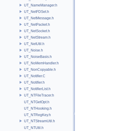
UT_NameManager.h
UT_NetFDSet.h
UT_NetMessage.h
UT_NetPacket.h
UT_NetSocket.h
UT_NetStream.h
UT_NetUtil.h
UT_Noise.h
UT_NoiseBasis.h
UT_NoMemHandler.h
UT_NonCopyable.h
UT_Notifier.C
UT_Notifier.h
UT_NotifierList.h
UT_NTFileTracer.h
UT_NTGetOpt.h
UT_NTHooking.h
UT_NTRegKey.h
UT_NTStreamUtil.h
UT_NTUtil.h