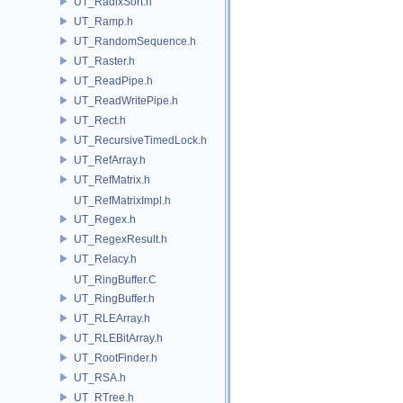
UT_RadixSort.h
UT_Ramp.h
UT_RandomSequence.h
UT_Raster.h
UT_ReadPipe.h
UT_ReadWritePipe.h
UT_Rect.h
UT_RecursiveTimedLock.h
UT_RefArray.h
UT_RefMatrix.h
UT_RefMatrixImpl.h
UT_Regex.h
UT_RegexResult.h
UT_Relacy.h
UT_RingBuffer.C
UT_RingBuffer.h
UT_RLEArray.h
UT_RLEBitArray.h
UT_RootFinder.h
UT_RSA.h
UT_RTree.h