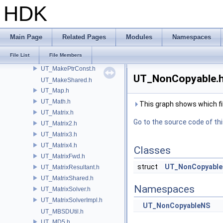
UT_Lockable.h
HDK
UT_LockedRawPtr.h
UT_LockUtil.h
UT_LRUCache.h
Main Page
Related Pages
Modules
Namespaces
UT_LUT.h
File List
File Members
UT_Main.h
UT_MakePtrConst.h
UT_NonCopyable.h 
UT_MakeShared.h
UT_Map.h
UT_Math.h
This graph shows which files
UT_Matrix.h
Go to the source code of this
UT_Matrix2.h
UT_Matrix3.h
UT_Matrix4.h
Classes
UT_MatrixFwd.h
struct
UT_NonCopyable
UT_MatrixResultant.h
UT_MatrixShared.h
Namespaces
UT_MatrixSolver.h
UT_MatrixSolverImpl.h
UT_NonCopyableNS
UT_MBSDUtil.h
UT_MD5.h