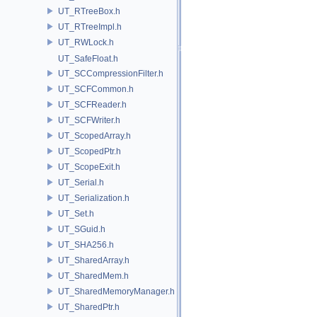
UT_RTreeBox.h
UT_RTreeImpl.h
UT_RWLock.h
UT_SafeFloat.h
UT_SCCompressionFilter.h
UT_SCFCommon.h
UT_SCFReader.h
UT_SCFWriter.h
UT_ScopedArray.h
UT_ScopedPtr.h
UT_ScopeExit.h
UT_Serial.h
UT_Serialization.h
UT_Set.h
UT_SGuid.h
UT_SHA256.h
UT_SharedArray.h
UT_SharedMem.h
UT_SharedMemoryManager.h
UT_SharedPtr.h