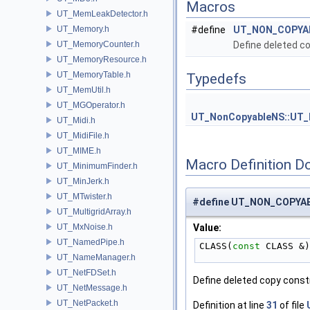
Macros
UT_MemLeakDetector.h
UT_Memory.h
#define
UT_NON_COPYA
UT_MemoryCounter.h
Define deleted c
UT_MemoryResource.h
UT_MemoryTable.h
Typedefs
UT_MemUtil.h
UT_MGOperator.h
UT_NonCopyableNS::UT_
UT_Midi.h
UT_MidiFile.h
UT_MIME.h
Macro Definition D
UT_MinimumFinder.h
UT_MinJerk.h
UT_MTwister.h
#define UT_NON_COPYA
UT_MultigridArray.h
UT_MxNoise.h
Value:
UT_NamedPipe.h
CLASS(
const
 CLASS &)
UT_NameManager.h
UT_NetFDSet.h
Define deleted copy const
UT_NetMessage.h
UT_NetPacket.h
Definition at line
31
of file