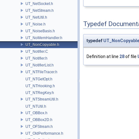
UT_NetSocket.h
UT_NetStream.h
UT_NetUtil.h
Typedef Document
UT_Noise.h
UT_NoiseBasis.h
UT_NoMemHandler.h
typedef
UT_NonCopyable
UT_NonCopyable.h
UT_Notifier.C
Definition at line
28
of file
UT_Notifier.h
UT_NotifierList.h
UT_NTFileTracer.h
UT_NTGetOpt.h
UT_NTHooking.h
UT_NTRegKey.h
UT_NTStreamUtil.h
UT_NTUtil.h
UT_OBBox.h
UT_OBBox2D.h
UT_OFStream.h
UT_OldPerformance.h