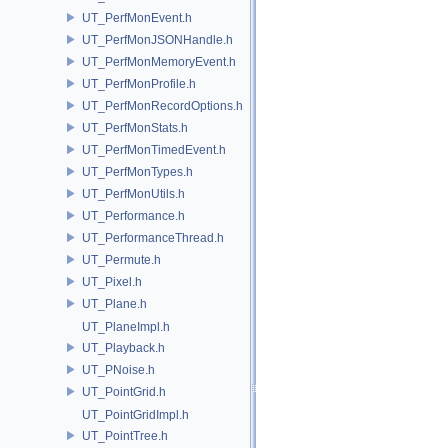
UT_PerfMonEvent.h
UT_PerfMonJSONHandle.h
UT_PerfMonMemoryEvent.h
UT_PerfMonProfile.h
UT_PerfMonRecordOptions.h
UT_PerfMonStats.h
UT_PerfMonTimedEvent.h
UT_PerfMonTypes.h
UT_PerfMonUtils.h
UT_Performance.h
UT_PerformanceThread.h
UT_Permute.h
UT_Pixel.h
UT_Plane.h
UT_PlaneImpl.h
UT_Playback.h
UT_PNoise.h
UT_PointGrid.h
UT_PointGridImpl.h
UT_PointTree.h