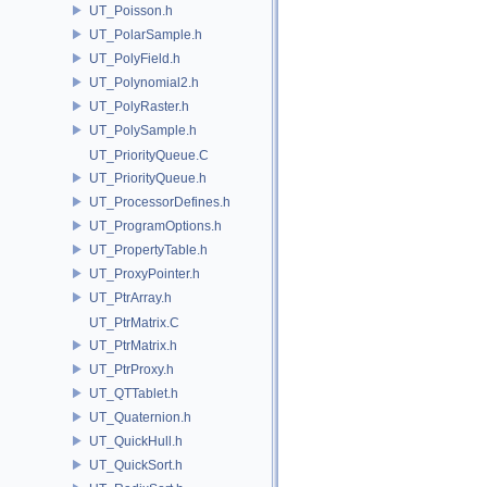
UT_Poisson.h
UT_PolarSample.h
UT_PolyField.h
UT_Polynomial2.h
UT_PolyRaster.h
UT_PolySample.h
UT_PriorityQueue.C
UT_PriorityQueue.h
UT_ProcessorDefines.h
UT_ProgramOptions.h
UT_PropertyTable.h
UT_ProxyPointer.h
UT_PtrArray.h
UT_PtrMatrix.C
UT_PtrMatrix.h
UT_PtrProxy.h
UT_QTTablet.h
UT_Quaternion.h
UT_QuickHull.h
UT_QuickSort.h