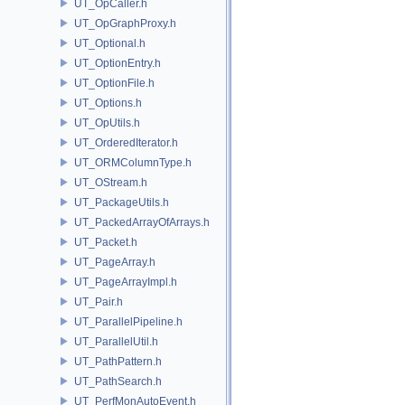
UT_OpCaller.h
UT_OpGraphProxy.h
UT_Optional.h
UT_OptionEntry.h
UT_OptionFile.h
UT_Options.h
UT_OpUtils.h
UT_OrderedIterator.h
UT_ORMColumnType.h
UT_OStream.h
UT_PackageUtils.h
UT_PackedArrayOfArrays.h
UT_Packet.h
UT_PageArray.h
UT_PageArrayImpl.h
UT_Pair.h
UT_ParallelPipeline.h
UT_ParallelUtil.h
UT_PathPattern.h
UT_PathSearch.h
UT_PerfMonAutoEvent.h