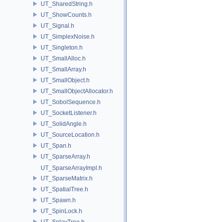
UT_SharedString.h
UT_ShowCounts.h
UT_Signal.h
UT_SimplexNoise.h
UT_Singleton.h
UT_SmallAlloc.h
UT_SmallArray.h
UT_SmallObject.h
UT_SmallObjectAllocator.h
UT_SobolSequence.h
UT_SocketListener.h
UT_SolidAngle.h
UT_SourceLocation.h
UT_Span.h
UT_SparseArray.h
UT_SparseArrayImpl.h
UT_SparseMatrix.h
UT_SpatialTree.h
UT_Spawn.h
UT_SpinLock.h
UT_SplayTree.h