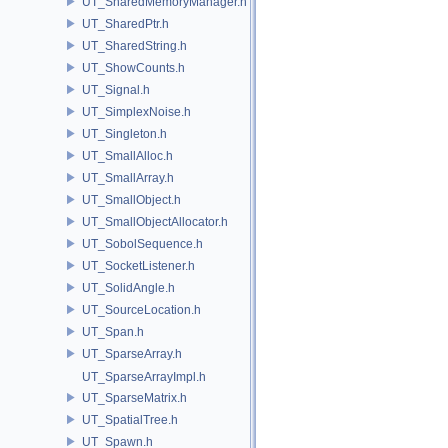
UT_SharedMemoryManager.h
UT_SharedPtr.h
UT_SharedString.h
UT_ShowCounts.h
UT_Signal.h
UT_SimplexNoise.h
UT_Singleton.h
UT_SmallAlloc.h
UT_SmallArray.h
UT_SmallObject.h
UT_SmallObjectAllocator.h
UT_SobolSequence.h
UT_SocketListener.h
UT_SolidAngle.h
UT_SourceLocation.h
UT_Span.h
UT_SparseArray.h
UT_SparseArrayImpl.h
UT_SparseMatrix.h
UT_SpatialTree.h
UT_Spawn.h