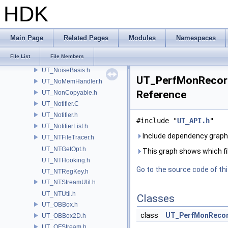
UT_NetMessage.h
HDK
UT_NetPacket.h
UT_NetSocket.h
UT_NetStream.h
Main Page
Related Pages
Modules
Namespaces
UT_NetUtil.h
File List
File Members
UT_Noise.h
UT_NoiseBasis.h
UT_PerfMonRecord
UT_NoMemHandler.h
Reference
UT_NonCopyable.h
UT_Notifier.C
UT_Notifier.h
#include "
UT_API.h
"
UT_NotifierList.h
Include dependency graph
UT_NTFileTracer.h
UT_NTGetOpt.h
This graph shows which files
UT_NTHooking.h
Go to the source code of this
UT_NTRegKey.h
UT_NTStreamUtil.h
UT_NTUtil.h
Classes
UT_OBBox.h
class
UT_PerfMonRecor
UT_OBBox2D.h
UT_OFStream.h