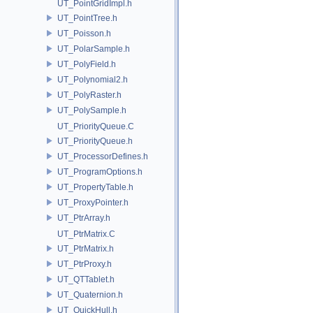
UT_PointGridImpl.h
UT_PointTree.h
UT_Poisson.h
UT_PolarSample.h
UT_PolyField.h
UT_Polynomial2.h
UT_PolyRaster.h
UT_PolySample.h
UT_PriorityQueue.C
UT_PriorityQueue.h
UT_ProcessorDefines.h
UT_ProgramOptions.h
UT_PropertyTable.h
UT_ProxyPointer.h
UT_PtrArray.h
UT_PtrMatrix.C
UT_PtrMatrix.h
UT_PtrProxy.h
UT_QTTablet.h
UT_Quaternion.h
UT_QuickHull.h