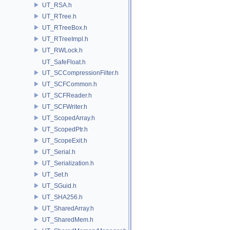
UT_RSA.h
UT_RTree.h
UT_RTreeBox.h
UT_RTreeImpl.h
UT_RWLock.h
UT_SafeFloat.h
UT_SCCompressionFilter.h
UT_SCFCommon.h
UT_SCFReader.h
UT_SCFWriter.h
UT_ScopedArray.h
UT_ScopedPtr.h
UT_ScopeExit.h
UT_Serial.h
UT_Serialization.h
UT_Set.h
UT_SGuid.h
UT_SHA256.h
UT_SharedArray.h
UT_SharedMem.h