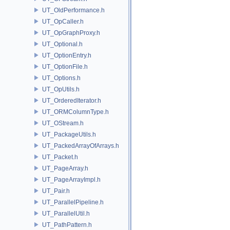
UT_OldPerformance.h
UT_OpCaller.h
UT_OpGraphProxy.h
UT_Optional.h
UT_OptionEntry.h
UT_OptionFile.h
UT_Options.h
UT_OpUtils.h
UT_OrderedIterator.h
UT_ORMColumnType.h
UT_OStream.h
UT_PackageUtils.h
UT_PackedArrayOfArrays.h
UT_Packet.h
UT_PageArray.h
UT_PageArrayImpl.h
UT_Pair.h
UT_ParallelPipeline.h
UT_ParallelUtil.h
UT_PathPattern.h