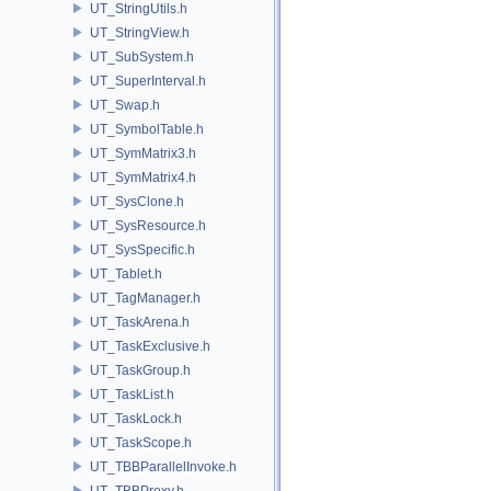
UT_StringUtils.h
UT_StringView.h
UT_SubSystem.h
UT_SuperInterval.h
UT_Swap.h
UT_SymbolTable.h
UT_SymMatrix3.h
UT_SymMatrix4.h
UT_SysClone.h
UT_SysResource.h
UT_SysSpecific.h
UT_Tablet.h
UT_TagManager.h
UT_TaskArena.h
UT_TaskExclusive.h
UT_TaskGroup.h
UT_TaskList.h
UT_TaskLock.h
UT_TaskScope.h
UT_TBBParallelInvoke.h
UT_TBBProxy.h