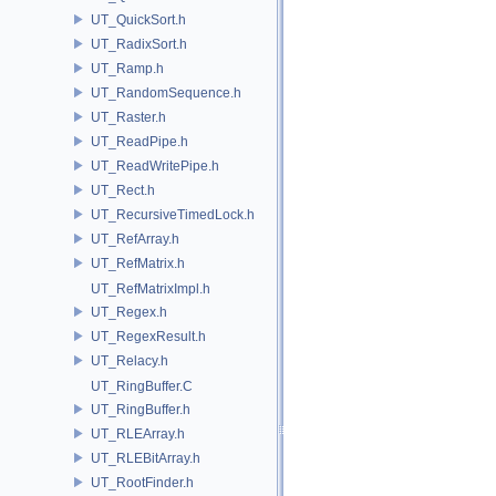
UT_QuickSort.h
UT_RadixSort.h
UT_Ramp.h
UT_RandomSequence.h
UT_Raster.h
UT_ReadPipe.h
UT_ReadWritePipe.h
UT_Rect.h
UT_RecursiveTimedLock.h
UT_RefArray.h
UT_RefMatrix.h
UT_RefMatrixImpl.h
UT_Regex.h
UT_RegexResult.h
UT_Relacy.h
UT_RingBuffer.C
UT_RingBuffer.h
UT_RLEArray.h
UT_RLEBitArray.h
UT_RootFinder.h