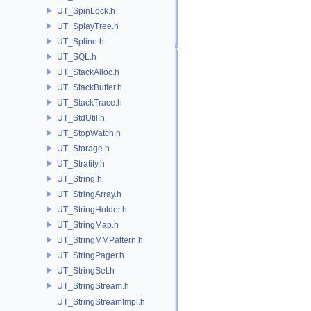
UT_SpinLock.h
UT_SplayTree.h
UT_Spline.h
UT_SQL.h
UT_StackAlloc.h
UT_StackBuffer.h
UT_StackTrace.h
UT_StdUtil.h
UT_StopWatch.h
UT_Storage.h
UT_Stratify.h
UT_String.h
UT_StringArray.h
UT_StringHolder.h
UT_StringMap.h
UT_StringMMPattern.h
UT_StringPager.h
UT_StringSet.h
UT_StringStream.h
UT_StringStreamImpl.h