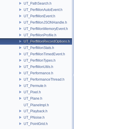
UT_PathSearch.h
UT_PerfMonAutoEvent.h
UT_PerfMonEvent.h
UT_PerfMonJSONHandle.h
UT_PerfMonMemoryEvent.h
UT_PerfMonProfile.h
UT_PerfMonRecordOptions.h
UT_PerfMonStats.h
UT_PerfMonTimedEvent.h
UT_PerfMonTypes.h
UT_PerfMonUtils.h
UT_Performance.h
UT_PerformanceThread.h
UT_Permute.h
UT_Pixel.h
UT_Plane.h
UT_PlaneImpl.h
UT_Playback.h
UT_PNoise.h
UT_PointGrid.h