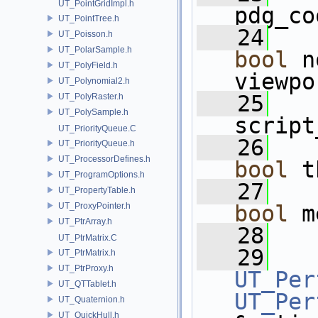
UT_PointGridImpl.h
pdg_co
UT_PointTree.h
   24
UT_Poisson.h
UT_PolarSample.h
bool
 n
UT_PolyField.h
viewpo
UT_Polynomial2.h
   25
UT_PolyRaster.h
UT_PolySample.h
script
UT_PriorityQueue.C
   26
UT_PriorityQueue.h
UT_ProcessorDefines.h
bool
 t
UT_ProgramOptions.h
   27
UT_PropertyTable.h
UT_ProxyPointer.h
bool
 m
UT_PtrArray.h
   28
UT_PtrMatrix.C
   29
UT_PtrMatrix.h
UT_PtrProxy.h
UT_Per
UT_QTTablet.h
UT_Per
UT_Quaternion.h
UT_QuickHull.h