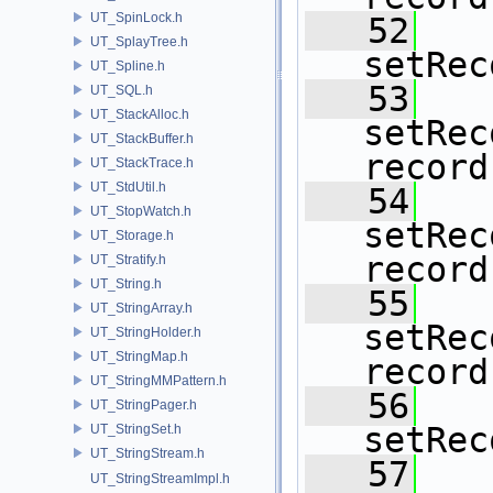
UT_SpinLock.h
   52
UT_SplayTree.h
setRec
UT_Spline.h
   53
UT_SQL.h
UT_StackAlloc.h
setRec
UT_StackBuffer.h
record
UT_StackTrace.h
UT_StdUtil.h
   54
UT_StopWatch.h
setRec
UT_Storage.h
record
UT_Stratify.h
UT_String.h
   55
UT_StringArray.h
setRec
UT_StringHolder.h
UT_StringMap.h
record
UT_StringMMPattern.h
   56
UT_StringPager.h
setRec
UT_StringSet.h
UT_StringStream.h
   57
UT_StringStreamImpl.h