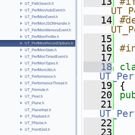
   13
#if
UT_PathSearch.h
__UT_P
UT_PerfMonAutoEvent.h
UT_PerfMonEvent.h
   14
#de
UT_PerfMonJSONHandle.h
__UT_P
UT_PerfMonMemoryEvent.h
   15
UT_PerfMonProfile.h
UT_PerfMonRecordOptions.h
   16
#i
UT_PerfMonStats.h
   17
UT_PerfMonTimedEvent.h
UT_PerfMonTypes.h
   18
cl
UT_PerfMonUtils.h
UT_Per
UT_Performance.h
   19
 {
UT_PerformanceThread.h
UT_Permute.h
   20
pu
UT_Pixel.h
   21
UT_Plane.h
UT_PlaneImpl.h
UT_Per
UT_Playback.h
   22
UT_PNoise.h
   23
UT_PointGrid.h