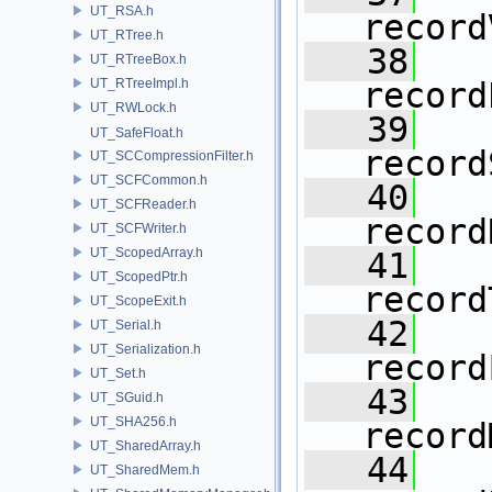
UT_RSA.h
record
UT_RTree.h
   38
UT_RTreeBox.h
UT_RTreeImpl.h
record
UT_RWLock.h
   39
UT_SafeFloat.h
record
UT_SCCompressionFilter.h
UT_SCFCommon.h
   40
UT_SCFReader.h
record
UT_SCFWriter.h
UT_ScopedArray.h
   41
UT_ScopedPtr.h
record
UT_ScopeExit.h
   42
UT_Serial.h
UT_Serialization.h
record
UT_Set.h
   43
UT_SGuid.h
UT_SHA256.h
record
UT_SharedArray.h
   44
UT_SharedMem.h