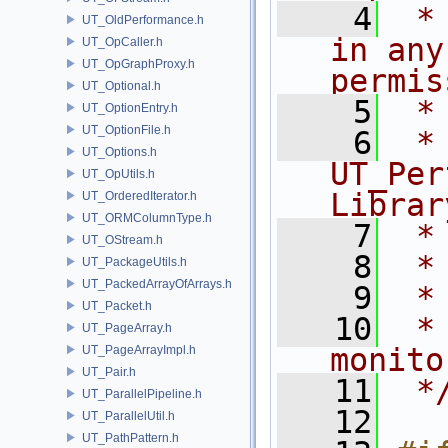
    4
 *
UT_OldPerformance.h
in any
UT_OpCaller.h
UT_OpGraphProxy.h
permis
UT_Optional.h
    5
 *
UT_OptionEntry.h
UT_OptionFile.h
    6
 * NA
UT_Options.h
UT_Per
UT_OpUtils.h
Librar
UT_OrderedIterator.h
UT_ORMColumnType.h
    7
 *
UT_OStream.h
    8
 *
UT_PackageUtils.h
UT_PackedArrayOfArrays.h
    9
 *
UT_Packet.h
   10
 *
UT_PageArray.h
monito
UT_PageArrayImpl.h
UT_Pair.h
   11
 *
UT_ParallelPipeline.h
   12
UT_ParallelUtil.h
UT_PathPattern.h