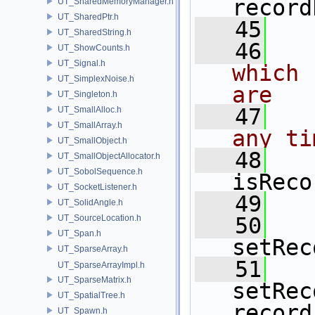
record
UT_SharedMemoryManager.h
UT_SharedPtr.h
   45
UT_SharedString.h
   46
  
UT_ShowCounts.h
UT_Signal.h
which 
UT_SimplexNoise.h
are
UT_Singleton.h
   47
  
UT_SmallAlloc.h
UT_SmallArray.h
any ti
UT_SmallObject.h
   48
UT_SmallObjectAllocator.h
UT_SobolSequence.h
isReco
UT_SocketListener.h
   49
UT_SolidAngle.h
UT_SourceLocation.h
   50
UT_Span.h
setRec
UT_SparseArray.h
   51
UT_SparseArrayImpl.h
UT_SparseMatrix.h
setRec
UT_SpatialTree.h
record
UT_Spawn.h