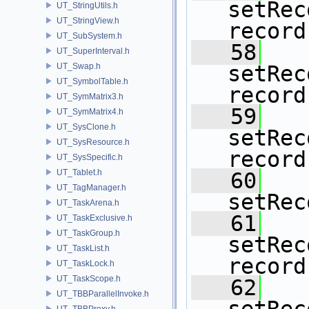
setRec
UT_StringUtils.h
UT_StringView.h
record
UT_SubSystem.h
   58
UT_SuperInterval.h
UT_Swap.h
setRec
UT_SymbolTable.h
record
UT_SymMatrix3.h
   59
UT_SymMatrix4.h
UT_SysClone.h
setRec
UT_SysResource.h
record
UT_SysSpecific.h
UT_Tablet.h
   60
UT_TagManager.h
setRec
UT_TaskArena.h
   61
UT_TaskExclusive.h
UT_TaskGroup.h
setRec
UT_TaskList.h
record
UT_TaskLock.h
UT_TaskScope.h
   62
UT_TBBParallelInvoke.h
UT_TBBProxy.h