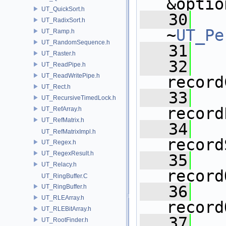
&optio
UT_QuickSort.h
   30
UT_RadixSort.h
~
UT_Pe
UT_Ramp.h
UT_RandomSequence.h
   31
UT_Raster.h
   32
UT_ReadPipe.h
UT_ReadWritePipe.h
record
UT_Rect.h
   33
UT_RecursiveTimedLock.h
record
UT_RefArray.h
UT_RefMatrix.h
   34
UT_RefMatrixImpl.h
record
UT_Regex.h
UT_RegexResult.h
   35
UT_Relacy.h
record
UT_RingBuffer.C
   36
UT_RingBuffer.h
UT_RLEArray.h
record
UT_RLEBitArray.h
   37
UT_RootFinder.h