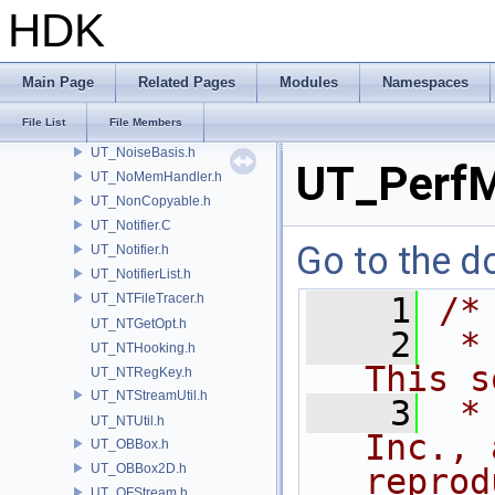
UT_NetMessage.h
HDK
UT_NetPacket.h
UT_NetSocket.h
UT_NetStream.h
Main Page
Related Pages
Modules
Namespaces
UT_NetUtil.h
File List
File Members
UT_Noise.h
UT_NoiseBasis.h
UT_PerfM
UT_NoMemHandler.h
UT_NonCopyable.h
UT_Notifier.C
Go to the do
UT_Notifier.h
UT_NotifierList.h
UT_NTFileTracer.h
    1
/*
UT_NTGetOpt.h
    2
 *
UT_NTHooking.h
This s
UT_NTRegKey.h
UT_NTStreamUtil.h
    3
 *
UT_NTUtil.h
Inc., 
UT_OBBox.h
UT_OBBox2D.h
reprod
UT_OFStream.h