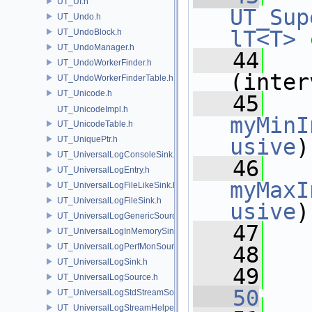
UT_UI.h
UT_Sup
UT_Undo.h
lT<T>
UT_UndoBlock.h
UT_UndoManager.h
   44
   
UT_UndoWorkerFinder.h
(inter
UT_UndoWorkerFinderTable.h
UT_Unicode.h
   45
UT_UnicodeImpl.h
myMinI
UT_UnicodeTable.h
UT_UniquePtr.h
usive
)
UT_UniversalLogConsoleSink.h
   46
UT_UniversalLogEntry.h
myMaxI
UT_UniversalLogFileLikeSink.h
UT_UniversalLogFileSink.h
usive
)
UT_UniversalLogGenericSource.h
   47
   
UT_UniversalLogInMemorySink.h
UT_UniversalLogPerfMonSource.h
   48
   
UT_UniversalLogSink.h
   49
UT_UniversalLogSource.h
   50
UT_UniversalLogStdStreamSource.h
UT_UniversalLogStreamHelper.h