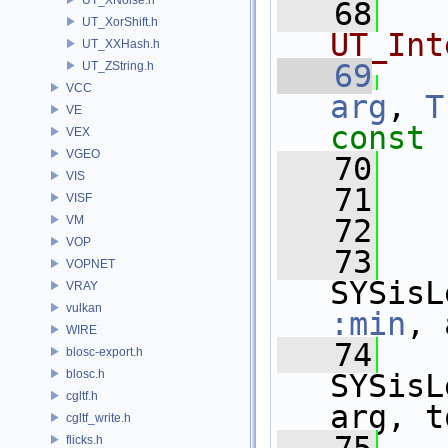
   68
UT_XorShift.h
UT_Int
UT_XXHash.h
   69
UT_ZString.h
VCC
arg
, 
T
VE
const
VEX
VGEO
   70
VIS
   71
VISF
VM
   72
   
VOP
   73
VOPNET
SYSisL
VRAY
vulkan
:min
, 
WIRE
   74
blosc-export.h
blosc.h
SYSisL
cgltf.h
arg, t
cgltf_write.h
flicks.h