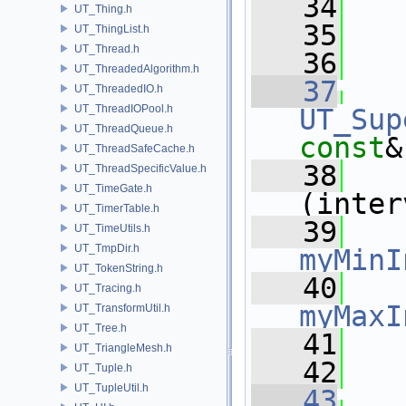
   34
   
UT_Thing.h
   35
   
UT_ThingList.h
UT_Thread.h
   36
UT_ThreadedAlgorithm.h
   37
UT_ThreadedIO.h
UT_ThreadIOPool.h
UT_Sup
UT_ThreadQueue.h
const
&
UT_ThreadSafeCache.h
   38
   
UT_ThreadSpecificValue.h
UT_TimeGate.h
(inter
UT_TimerTable.h
   39
UT_TimeUtils.h
UT_TmpDir.h
myMinI
UT_TokenString.h
   40
UT_Tracing.h
myMaxI
UT_TransformUtil.h
UT_Tree.h
   41
   
UT_TriangleMesh.h
   42
   
UT_Tuple.h
UT_TupleUtil.h
   43