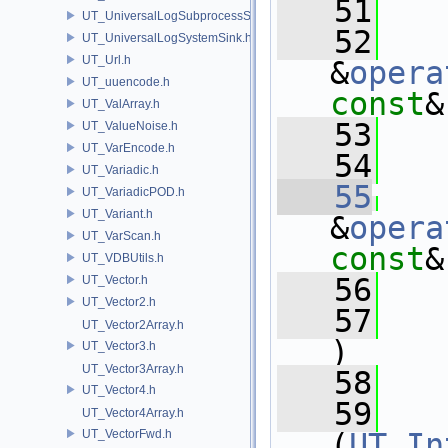
   51
UT_UniversalLogSubprocessSource.h
   52
UT_UniversalLogSystemSink.h
UT_Url.h
&
opera
UT_uuencode.h
const
&
UT_ValArray.h
   53
   
UT_ValueNoise.h
UT_VarEncode.h
   54
UT_Variadic.h
   55
UT_VariadicPOD.h
UT_Variant.h
&
opera
UT_VarScan.h
const
&
UT_VDBUtils.h
   56
   
UT_Vector.h
UT_Vector2.h
   57
UT_Vector2Array.h
)
UT_Vector3.h
UT_Vector3Array.h
   58
   
UT_Vector4.h
   59
   
UT_Vector4Array.h
UT_VectorFwd.h
(
UT_In