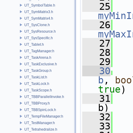
   25
UT_SymbolTable.h
UT_SymMatrix3.h
myMinI
UT_SymMatrix4.h
   26
UT_SysClone.h
myMaxI
UT_SysResource.h
UT_SysSpecific.h
   27
   
UT_Tablet.h
   28
   
UT_TagManager.h
UT_TaskArena.h
   29
UT_TaskExclusive.h
   30
UT_TaskGroup.h
b
, 
boo
UT_TaskList.h
UT_TaskLock.h
true
)
UT_TaskScope.h
   31
   
UT_TBBParallelInvoke.h
UT_TBBProxy.h
b)
UT_TBBSpinLock.h
   32
   
UT_TempFileManager.h
UT_TestManager.h
   33
   
UT_Tetrahedralize.h