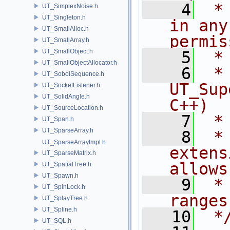
    4
 *
UT_SimplexNoise.h
UT_Singleton.h
in any
UT_SmallAlloc.h
permis
UT_SmallArray.h
UT_SmallObject.h
    5
 *
UT_SmallObjectAllocator.h
    6
 * NA
UT_SobolSequence.h
UT_Sup
UT_SocketListener.h
UT_SolidAngle.h
C++)
UT_SourceLocation.h
    7
 *
UT_Span.h
UT_SparseArray.h
    8
 *
UT_SparseArrayImpl.h
extens
UT_SparseMatrix.h
allows
UT_SpatialTree.h
UT_Spawn.h
    9
 *
UT_SpinLock.h
ranges
UT_SplayTree.h
UT_Spline.h
   10
 *
UT_SQL.h