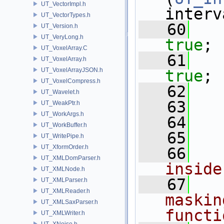
UT_VectorImpl.h
interv
UT_VectorTypes.h
   60
UT_Version.h
UT_VeryLong.h
true
;
UT_VoxelArray.C
   61
UT_VoxelArray.h
UT_VoxelArrayJSON.h
true
;
UT_VoxelCompress.h
   62
   
UT_Wavelet.h
   63
UT_WeakPtr.h
UT_WorkArgs.h
   64
   
UT_WorkBuffer.h
   65
UT_WritePipe.h
UT_XformOrder.h
   66
UT_XMLDomParser.h
inside
UT_XMLNode.h
   67
UT_XMLParser.h
UT_XMLReader.h
maskin
UT_XMLSaxParser.h
functi
UT_XMLWriter.h
UT_XNoise.h