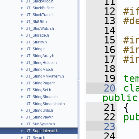
   11
UT_StackAlloc.h
   12
#i
UT_StackBuffer.h
UT_StackTrace.h
   13
#d
UT_StdUtil.h
   14
UT_StopWatch.h
UT_Storage.h
   15
#i
UT_Stratify.h
   16
#i
UT_String.h
UT_StringArray.h
   17
#i
UT_StringHolder.h
   18
UT_StringMap.h
   19
te
UT_StringMMPattern.h
UT_StringPager.h
   20
cl
UT_StringSet.h
public
UT_StringStream.h
UT_StringStreamImpl.h
   21
 {
UT_StringUtils.h
   22
pu
UT_StringView.h
   23
UT_SubSystem.h
UT_SuperInterval.h
   24
   
UT_Swap.h