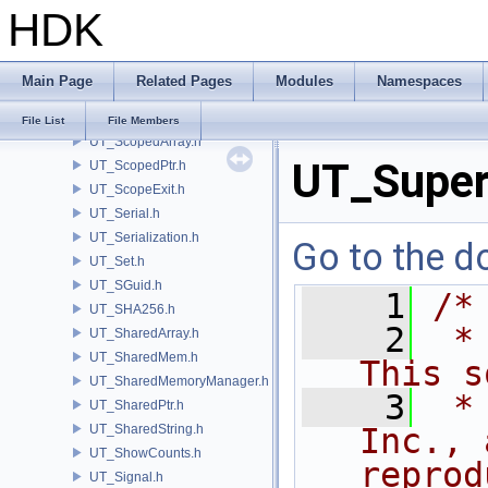
HDK
UT_SafeFloat.h
UT_SCCompressionFilter.h
UT_SCFCommon.h
Main Page
Related Pages
Modules
Namespaces
UT_SCFReader.h
UT_SCFWriter.h
File List
File Members
UT_ScopedArray.h
UT_SuperI
UT_ScopedPtr.h
UT_ScopeExit.h
UT_Serial.h
UT_Serialization.h
Go to the do
UT_Set.h
UT_SGuid.h
    1
/*
UT_SHA256.h
    2
 *
UT_SharedArray.h
UT_SharedMem.h
This s
UT_SharedMemoryManager.h
    3
 *
UT_SharedPtr.h
UT_SharedString.h
Inc., 
UT_ShowCounts.h
reprod
UT_Signal.h