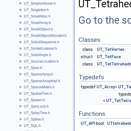
UT_Tetrahed
UT_SimplexNoise.h
UT_Singleton.h
UT_SmallAlloc.h
Go to the so
UT_SmallArray.h
UT_SmallObject.h
UT_SmallObjectAllocator.h
Classes
UT_SobolSequence.h
UT_SocketListener.h
class
UT_TetVertex
UT_SolidAngle.h
struct
UT_TetFace
UT_SourceLocation.h
class
UT_TetTetrahed
UT_Span.h
UT_SparseArray.h
Typedefs
UT_SparseArrayImpl.h
typedef
UT_Array
<
UT_Te
UT_SparseMatrix.h
UT_SpatialTree.h
typed
UT_Spawn.h
<
UT_TetTetr
UT_SpinLock.h
Functions
UT_SplayTree.h
UT_Spline.h
UT_API
bool
UTtetrahedr
UT_SQL.h