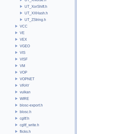
UT_XorShift.h
UT_XXHash.h
UT_ZString.h
VCC
VE
VEX
VGEO
VIS
VISF
VM
VOP
VOPNET
VRAY
vulkan
WIRE
blosc-export.h
blosc.h
cgltf.h
cgltf_write.h
flicks.h