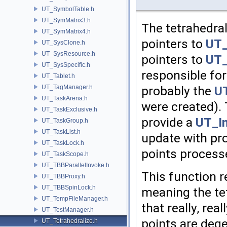
UT_SymbolTable.h
UT_SymMatrix3.h
The tetrahedral
UT_SymMatrix4.h
pointers to
UT_
UT_SysClone.h
UT_SysResource.h
pointers to
UT_
UT_SysSpecific.h
responsible for
UT_Tablet.h
UT_TagManager.h
probably the
U
UT_TaskArena.h
were created). 
UT_TaskExclusive.h
provide a
UT_In
UT_TaskGroup.h
UT_TaskList.h
update with pro
UT_TaskLock.h
points processe
UT_TaskScope.h
UT_TBBParallelInvoke.h
This function re
UT_TBBProxy.h
UT_TBBSpinLock.h
meaning the tet
UT_TempFileManager.h
that really, re
UT_TestManager.h
points are dege
UT_Tetrahedralize.h