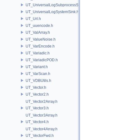
UT_UniversalLogSubprocessSource.h
UT_UniversalLogSystemSink.h
UT_Url.h
UT_uuencode.h
UT_ValArray.h
UT_ValueNoise.h
UT_VarEncode.h
UT_Variadic.h
UT_VariadicPOD.h
UT_Variant.h
UT_VarScan.h
UT_VDBUtils.h
UT_Vector.h
UT_Vector2.h
UT_Vector2Array.h
UT_Vector3.h
UT_Vector3Array.h
UT_Vector4.h
UT_Vector4Array.h
UT_VectorFwd.h