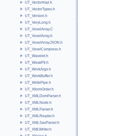
UT_VectorImpl.h
UT_VectorTypes.h
UT_Version.h
UT_VeryLong.h
UT_VoxelArray.C
UT_VoxelArray.h
UT_VoxelArrayJSON.h
UT_VoxelCompress.h
UT_Wavelet.h
UT_WeakPtr.h
UT_WorkArgs.h
UT_WorkBuffer.h
UT_WritePipe.h
UT_XformOrder.h
UT_XMLDomParser.h
UT_XMLNode.h
UT_XMLParser.h
UT_XMLReader.h
UT_XMLSaxParser.h
UT_XMLWriter.h
UT_XNoise.h