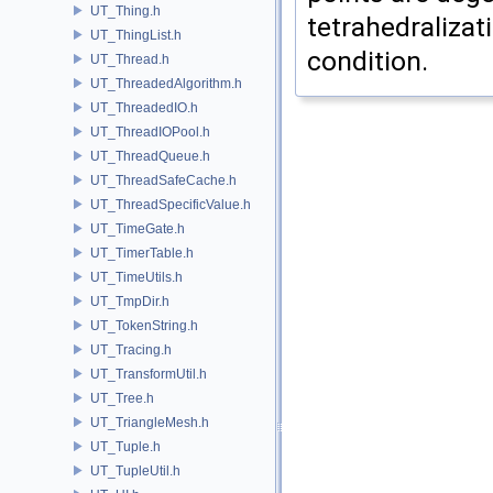
UT_Thing.h
tetrahedralizati
UT_ThingList.h
condition.
UT_Thread.h
UT_ThreadedAlgorithm.h
UT_ThreadedIO.h
UT_ThreadIOPool.h
UT_ThreadQueue.h
UT_ThreadSafeCache.h
UT_ThreadSpecificValue.h
UT_TimeGate.h
UT_TimerTable.h
UT_TimeUtils.h
UT_TmpDir.h
UT_TokenString.h
UT_Tracing.h
UT_TransformUtil.h
UT_Tree.h
UT_TriangleMesh.h
UT_Tuple.h
UT_TupleUtil.h