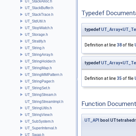
UT_StackAlloc.h
UT_StackBuffer.h
Typedef Document
UT_StackTrace.h
UT_StdUtil.h
UT_StopWatch.h
typedef
UT_Array
<
UT_Te
UT_Storage.h
UT_Stratify.h
Definition at line
38
of file
UT_String.h
UT_StringArray.h
UT_StringHolder.h
typedef
UT_Array
<
UT_Te
UT_StringMap.h
UT_StringMMPattern.h
Definition at line
35
of file
UT_StringPager.h
UT_StringSet.h
UT_StringStream.h
UT_StringStreamImpl.h
Function Document
UT_StringUtils.h
UT_StringView.h
UT_API
bool UTtetrahedr
UT_SubSystem.h
UT_SuperInterval.h
UT_Swap.h