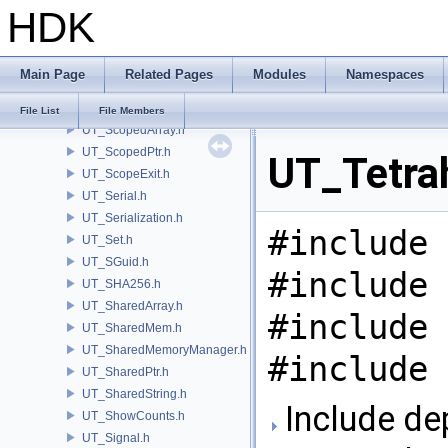
HDK
UT_SafeFloat.h
UT_SCCompressionFilter.h
UT_SCFCommon.h
Main Page
Related Pages
Modules
Namespaces
UT_SCFReader.h
UT_SCFWriter.h
File List
File Members
UT_ScopedArray.h
UT_ScopedPtr.h
UT_Tetrah
UT_ScopeExit.h
UT_Serial.h
UT_Serialization.h
#include 
UT_Set.h
UT_SGuid.h
#include 
UT_SHA256.h
UT_SharedArray.h
#include 
UT_SharedMem.h
UT_SharedMemoryManager.h
#include 
UT_SharedPtr.h
UT_SharedString.h
Include de
UT_ShowCounts.h
UT_Signal.h