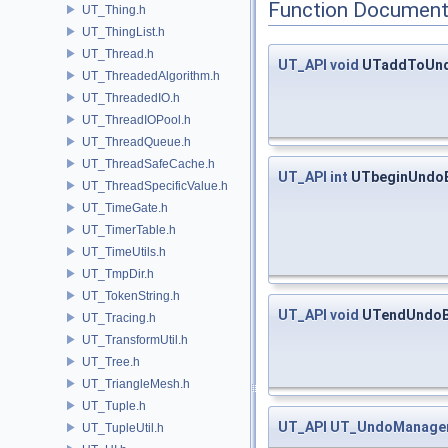
Function Document
UT_Thing.h
UT_ThingList.h
UT_Thread.h
UT_API
void
UTaddToUnd
UT_ThreadedAlgorithm.h
UT_ThreadedIO.h
UT_ThreadIOPool.h
UT_ThreadQueue.h
UT_ThreadSafeCache.h
UT_API
int
UTbeginUndo
UT_ThreadSpecificValue.h
UT_TimeGate.h
UT_TimerTable.h
UT_TimeUtils.h
UT_TmpDir.h
UT_TokenString.h
UT_API
void
UTendUndoB
UT_Tracing.h
UT_TransformUtil.h
UT_Tree.h
UT_TriangleMesh.h
UT_Tuple.h
UT_API
UT_UndoManage
UT_TupleUtil.h