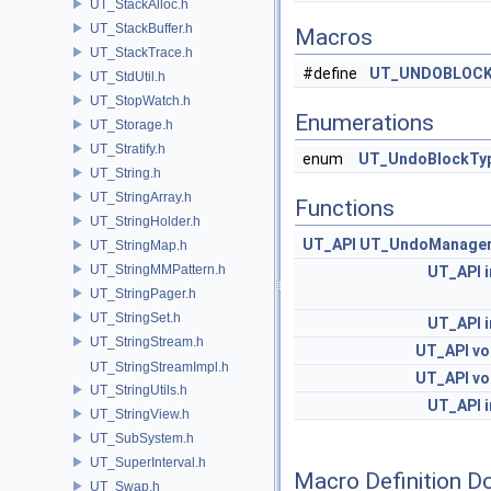
UT_StackAlloc.h
UT_StackBuffer.h
Macros
UT_StackTrace.h
#define
UT_UNDOBLOC
UT_StdUtil.h
UT_StopWatch.h
Enumerations
UT_Storage.h
UT_Stratify.h
enum
UT_UndoBlockTy
UT_String.h
UT_StringArray.h
Functions
UT_StringHolder.h
UT_API
UT_UndoManage
UT_StringMap.h
UT_StringMMPattern.h
UT_API
i
UT_StringPager.h
UT_StringSet.h
UT_API
i
UT_StringStream.h
UT_API
vo
UT_StringStreamImpl.h
UT_API
vo
UT_StringUtils.h
UT_API
i
UT_StringView.h
UT_SubSystem.h
UT_SuperInterval.h
Macro Definition D
UT_Swap.h