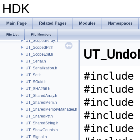
HDK
UT_SafeFloat.h
UT_SCCompressionFilter.h
UT_SCFCommon.h
Main Page
Related Pages
Modules
Namespaces
UT_SCFReader.h
UT_SCFWriter.h
File List
File Members
UT_ScopedArray.h
UT_ScopedPtr.h
UT_UndoM
UT_ScopeExit.h
UT_Serial.h
UT_Serialization.h
#include 
UT_Set.h
UT_SGuid.h
#include 
UT_SHA256.h
UT_SharedArray.h
#include 
UT_SharedMem.h
UT_SharedMemoryManager.h
#include 
UT_SharedPtr.h
UT_SharedString.h
#include 
UT_ShowCounts.h
UT_Signal.h