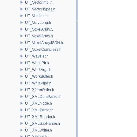
UT_VectorImpl.h
UT_VectorTypes.h
UT_Version.h
UT_VeryLong.h
UT_VoxelArray.C
UT_VoxelArray.h
UT_VoxelArrayJSON.h
UT_VoxelCompress.h
UT_Wavelet.h
UT_WeakPtr.h
UT_WorkArgs.h
UT_WorkBuffer.h
UT_WritePipe.h
UT_XformOrder.h
UT_XMLDomParser.h
UT_XMLNode.h
UT_XMLParser.h
UT_XMLReader.h
UT_XMLSaxParser.h
UT_XMLWriter.h
UT_XNoise.h