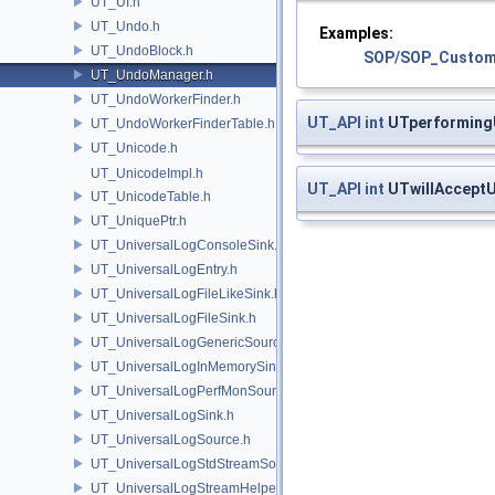
UT_UI.h
UT_Undo.h
Examples:
UT_UndoBlock.h
SOP/SOP_Custom
UT_UndoManager.h
UT_UndoWorkerFinder.h
UT_API
int
UTperformin
UT_UndoWorkerFinderTable.h
UT_Unicode.h
UT_UnicodeImpl.h
UT_API
int
UTwillAccept
UT_UnicodeTable.h
UT_UniquePtr.h
UT_UniversalLogConsoleSink.h
UT_UniversalLogEntry.h
UT_UniversalLogFileLikeSink.h
UT_UniversalLogFileSink.h
UT_UniversalLogGenericSource.h
UT_UniversalLogInMemorySink.h
UT_UniversalLogPerfMonSource.h
UT_UniversalLogSink.h
UT_UniversalLogSource.h
UT_UniversalLogStdStreamSource.h
UT_UniversalLogStreamHelper.h