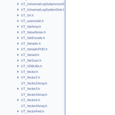
UT_UniversalLogSubprocessSource.h
UT_UniversalLogSystemSink.h
UT_Url.h
UT_uuencode.h
UT_ValArray.h
UT_ValueNoise.h
UT_VarEncode.h
UT_Variadic.h
UT_VariadicPOD.h
UT_Variant.h
UT_VarScan.h
UT_VDBUtils.h
UT_Vector.h
UT_Vector2.h
UT_Vector2Array.h
UT_Vector3.h
UT_Vector3Array.h
UT_Vector4.h
UT_Vector4Array.h
UT_VectorFwd.h