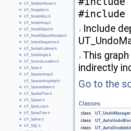
#include 
UT_SimplexNoise.h
UT_Singleton.h
#include 
UT_SmallAlloc.h
UT_SmallArray.h
Include de
UT_SmallObject.h
UT_SmallObjectAllocator.h
UT_UndoMan
UT_SobolSequence.h
UT_SocketListener.h
This graph 
UT_SolidAngle.h
UT_SourceLocation.h
indirectly in
UT_Span.h
UT_SparseArray.h
Go to the so
UT_SparseArrayImpl.h
UT_SparseMatrix.h
UT_SpatialTree.h
UT_Spawn.h
Classes
UT_SpinLock.h
UT_SplayTree.h
class
UT_UndoManager
UT_Spline.h
class
UT_AutoUndoBlo
UT_SQL.h
class
UT_AutoDisableU