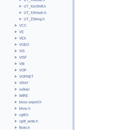
UT_XorShift.h
UT_XXHash.h
UT_ZString.h
VCC
VE
VEX
VGEO
VIS
VISF
VM
VOP
VOPNET
VRAY
vulkan
WIRE
blosc-export.h
blosc.h
cgltf.h
cgltf_write.h
flicks.h