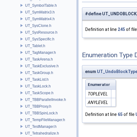
UT_SymbolTable.h
UT_SymMatrix3.h
#define UT_UNDOBLOCK_
UT_SymMatrix4.h
UT_SysClone.h
Definition at line
245
of fil
UT_SysResource.h
UT_SysSpecific.h
UT_Tablet.h
UT_TagManager.h
Enumeration Type 
UT_TaskArena.h
UT_TaskExclusive.h
enum
UT_UndoBlockTyp
UT_TaskGroup.h
UT_TaskList.h
Enumerator
UT_TaskLock.h
UT_TaskScope.h
TOPLEVEL
UT_TBBParallelInvoke.h
ANYLEVEL
UT_TBBProxy.h
UT_TBBSpinLock.h
Definition at line
65
of file
UT_TempFileManager.h
UT_TestManager.h
UT_Tetrahedralize.h