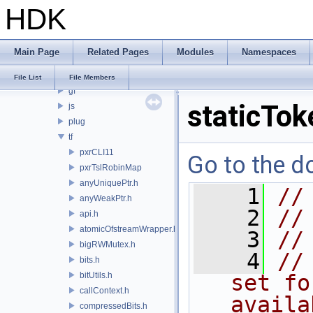
HDK
PRM
PXL
pxr
Main Page
Related Pages
Modules
Namespaces
base
arch
File List
File Members
gf
staticTok
js
plug
tf
pxrCLI11
Go to the do
pxrTslRobinMap
anyUniquePtr.h
    1
//
anyWeakPtr.h
    2
//
api.h
atomicOfstreamWrapper.h
    3
//
bigRWMutex.h
    4
//
bits.h
bitUtils.h
set fo
callContext.h
availa
compressedBits.h