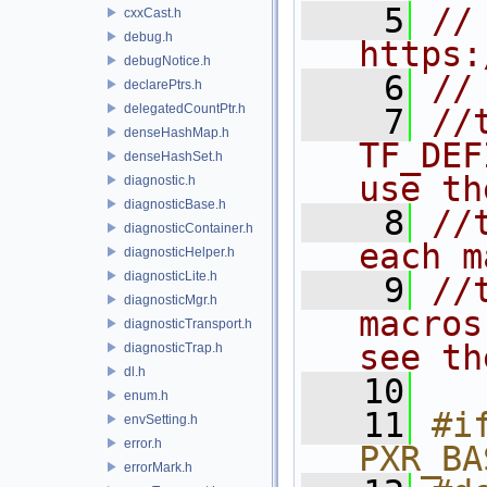
    5
// 
cxxCast.h
debug.h
https:
debugNotice.h
    6
//
declarePtrs.h
delegatedCountPtr.h
    7
//
denseHashMap.h
TF_DEF
denseHashSet.h
use th
diagnostic.h
diagnosticBase.h
    8
//
diagnosticContainer.h
each m
diagnosticHelper.h
diagnosticLite.h
    9
//
diagnosticMgr.h
macros
diagnosticTransport.h
see th
diagnosticTrap.h
dl.h
   10
enum.h
   11
#if
envSetting.h
error.h
PXR_BA
errorMark.h