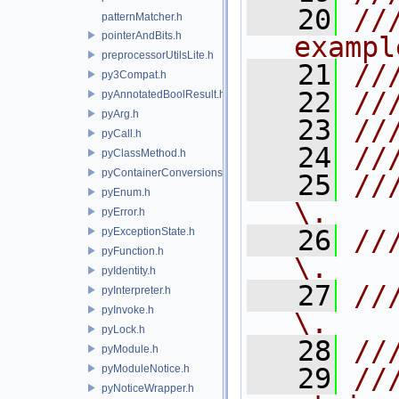
   20
//
patternMatcher.h
pointerAndBits.h
exampl
preprocessorUtilsLite.h
   21
//
py3Compat.h
   22
//
pyAnnotatedBoolResult.h
pyArg.h
   23
//
pyCall.h
   24
//
pyClassMethod.h
pyContainerConversions.h
   25
//
pyEnum.h
\.    
pyError.h
   26
///
pyExceptionState.h
pyFunction.h
\.
pyIdentity.h
   27
///
pyInterpreter.h
pyInvoke.h
\.
pyLock.h
   28
//
pyModule.h
pyModuleNotice.h
   29
//
pyNoticeWrapper.h