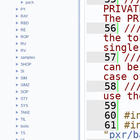
pxr.h
PRIVAT
PY
The PR
RAY
RBD
   56
//
RE
the to
ROP
RU
single
RV
   57
//
samples
can be
SHOP
SI
case o
SIM
   58
//
SIMZ
SOP
use th
STY
   59
SYS
   60
#i
TAKE
TIL
   61
#in
tools
"
pxr/b
TS
UI