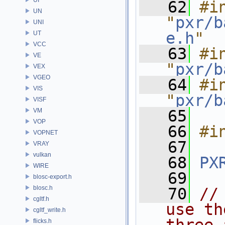
   62
#in
UN
"
pxr/b
UNI
e.h
"
UT
VCC
   63
#in
VE
"
pxr/b
VEX
VGEO
   64
#in
VIS
"
pxr/b
VISF
VM
   65
VOP
   66
#i
VOPNET
   67
VRAY
vulkan
   68
PX
WIRE
   69
blosc-export.h
blosc.h
   70
//
cgltf.h
use th
cgltf_write.h
flicks.h