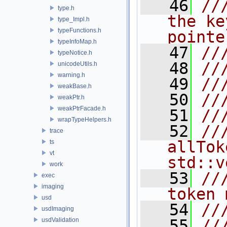
   46
//
type.h
the ke
type_Impl.h
typeFunctions.h
pointe
typeInfoMap.h
   47
//
typeNotice.h
   48
//
unicodeUtils.h
warning.h
   49
//
weakBase.h
   50
//
weakPtr.h
weakPtrFacade.h
   51
//
wrapTypeHelpers.h
   52
//
trace
allTok
ts
vt
std::v
work
   53
//
exec
imaging
token 
usd
   54
//
usdImaging
usdValidation
   55
//