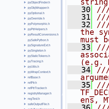
string
pyObjectFinder.h
   30
//
pyObjWrapper.h
pyOptional.h
   31
//
pyOverride.h
   32
//
pyPolymorphic.h
pyPtrHelpers.h
the sy
pyResultConversions.h
must b
pySafePython.h
   33
//
pySignatureExt.h
pySingleton.h
associ
pyStaticTokens.h
(e.g. 
pyTracing.h
pyUtils.h
   34
//
pyWrapContext.h
argume
refBase.h
   35
///   
refPtr.h
refPtrTracker.h
TF_DEC
registryManager.h
ens, M
regTest.h
safeOutputFile.h
   36
//