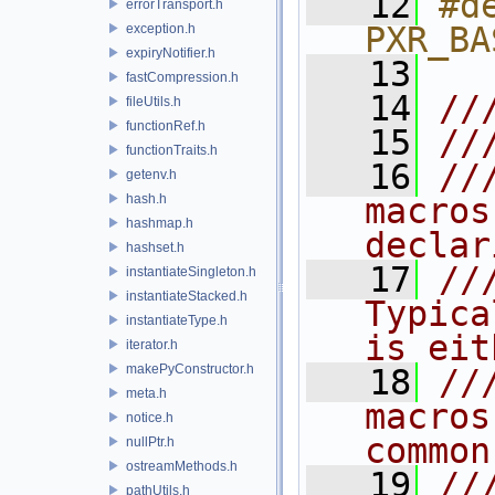
   12
#de
errorTransport.h
PXR_BA
exception.h
expiryNotifier.h
   13
fastCompression.h
   14
//
fileUtils.h
functionRef.h
   15
//
functionTraits.h
   16
//
getenv.h
hash.h
macros
hashmap.h
declar
hashset.h
   17
//
instantiateSingleton.h
instantiateStacked.h
Typica
instantiateType.h
is eit
iterator.h
makePyConstructor.h
   18
//
meta.h
macros
notice.h
common
nullPtr.h
ostreamMethods.h
   19
//
pathUtils.h