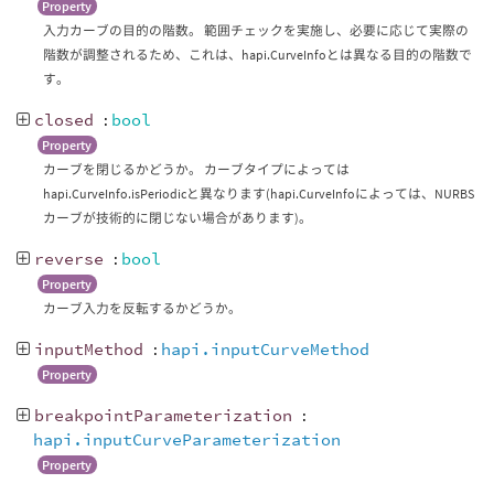
Property
入力カーブの目的の階数。 範囲チェックを実施し、必要に応じて実際の
階数が調整されるため、これは、hapi.CurveInfoとは異なる目的の階数で
す。
closed
:
bool
Property
カーブを閉じるかどうか。 カーブタイプによっては
hapi.CurveInfo.isPeriodicと異なります(hapi.CurveInfoによっては、NURBS
カーブが技術的に閉じない場合があります)。
reverse
:
bool
Property
カーブ入力を反転するかどうか。
inputMethod
:
hapi.inputCurveMethod
Property
breakpointParameterization
:
hapi.inputCurveParameterization
Property