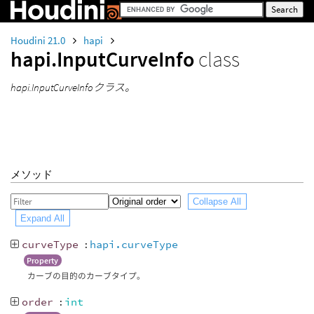
Houdini 21.0
hapi
hapi.InputCurveInfo
class
hapi.InputCurveInfoクラス。
メソッド
Collapse All
Expand All
curveType
:
hapi.curveType
Property
カーブの目的のカーブタイプ。
order
:
int