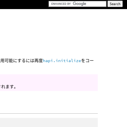
利用可能にするには再度
hapi.initialize
をコー
されます。