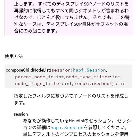
止します。 すべてのディスプレイSOPノードのリストを
再帰的に取得してもすべて同じジオメトリが含まれるわ
けなので、ほとんど役に立ちません。 それでも、この特
別なケースは、ディスプレイSOP自体がサブネットの場
合にのみ起こります。
使用方法
composeChildNodeList(
session
:
hapi.Session
,
parent_node_id
:
int
,
node_type_filter
:
int
,
node_flags_filter
:
int
,
recursive
:
bool
) →
int
指定したフィルタに基づいて子ノードのリストを作成し
ます。
session
あなたが操作しているHoudiniのセッション。 セッシ
ョンの詳細は
hapi.Session
を参照してください。
単にデフォルトのインプロセスのセッションを使用