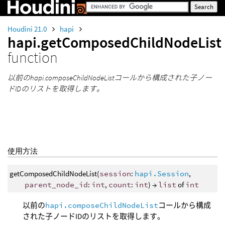
Houdini 21.0
hapi
hapi.getComposedChildNodeList
function
以前のhapi.composeChildNodeListコールから構成された子ノー
ドIDのリストを取得します。
使用方法
getComposedChildNodeList(
session
:
hapi.Session
,
parent_node_id
:
int
,
count
:
int
) →
list
of
int
以前の
hapi.composeChildNodeList
コールから構成
された子ノードIDのリストを取得します。