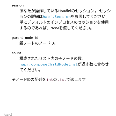
session
あなたが操作しているHoudiniのセッション。 セッシ
ョンの詳細は
hapi.Session
を参照してください。
単にデフォルトのインプロセスのセッションを使用
するのであれば、Noneを渡してください。
parent_node_id
親ノードのノードID。
count
構成されたリスト内の子ノードの数。
hapi.composeChildNodeList
が返す数に合わせ
てください。
子ノードIDの配列を
int
の
list
で返します。
hapi