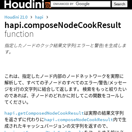
Houdini 21.0
hapi
hapi.composeNodeCookResult
function
指定したノードのクック結果文字列(エラーと警告)を生成しま
す。
これは、指定したノード内部のノードネットワークを実際に
解析して、すべての子ノードのすべてのエラー/警告/メッセー
ジを1行の文字列に結合して返します。 検索をもっと絞りたい
のであれば、子ノードのどれかに対してこの関数をコールし
てください。
hapi.getComposedNodeCookResult
は実際の結果文字列
を返さずに代わりに
hapi.composeNodeCookResult
内で生
成されたキャッシュバージョンの文字列を返すので、