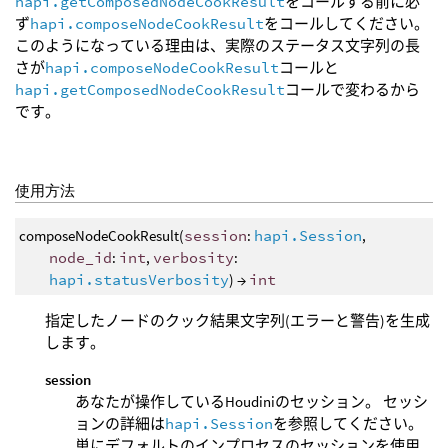
hapi.getComposedNodeCookResult
をコールする前に必
ず
hapi.composeNodeCookResult
をコールしてください。
このようになっている理由は、実際のステータス文字列の長
さが
hapi.composeNodeCookResult
コールと
hapi.getComposedNodeCookResult
コールで変わるから
です。
使用方法
composeNodeCookResult(
session
:
hapi.Session
,
node_id
:
int
,
verbosity
:
hapi.statusVerbosity
) →
int
指定したノードのクック結果文字列(エラーと警告)を生成
します。
session
あなたが操作しているHoudiniのセッション。 セッシ
ョンの詳細は
hapi.Session
を参照してください。
単にデフォルトのインプロセスのセッションを使用