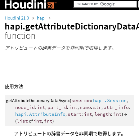
Houdini 21.0
hapi
hapi.getAttributeDictionaryData
function
アトリビュートの辞書データを非同期で取得します。
使用方法
getAttributeDictionaryDataAsync(
session
:
hapi.Session
,
node_id
:
int
,
part_id
:
int
,
name
:
str
,
attr_info
:
hapi.AttributeInfo
,
start
:
int
,
length
:
int
) →
(
list
of
int
,
int
)
アトリビュートの辞書データを非同期で取得します。