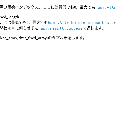
囲の開始インデックス。 ここには最低でも0、最大でも
hapi.Att
fixed_length
こには最低でも0、最大でも
hapi.AttributeInfo.count
-
sta
関数は単に何もせずに
hapi.result.Success
を返します。
_fixed_array, sizes_fixed_array)のタプルを返します。