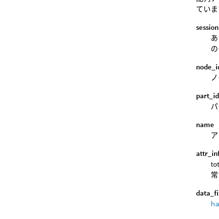
ていま
session
あ
の
node_i
ノ
part_i
パ
name
ア
attr_in
t
常
data_f
h