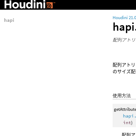
Houdini 21.
hapi
hapi
配列アトリ
配列アトリ
のサイズ配
使用方法
getAttribut
hapi
int
)
配列ア