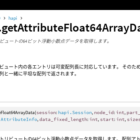
0
hapi
.getAttributeFloat64ArrayD
ビュートの64ビット浮動小数点データを取得します。
ビュート内の各エントリは可変配列長に対応しています。 そのた
列と一緒に平坦な配列で返されます。
eFloat64ArrayData(
session
:
hapi.Session
,
node_id
:
int
,
part
.AttributeInfo
,
data_fixed_length
:
int
,
start
:
int
,
size
トリビュートの64ビット浮動小数点データを取得します。 配列ア