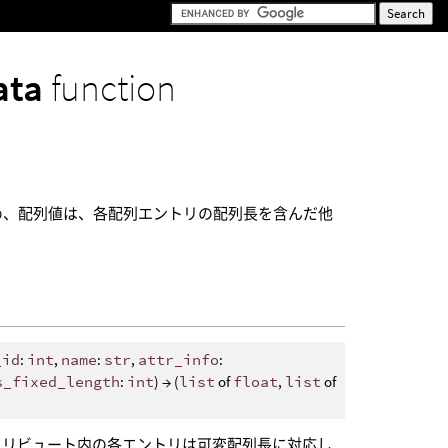
ata
function
め、配列値は、各配列エントリの配列長を含んだ他
_id
:
int
,
name
:
str
,
attr_info
:
s_fixed_length
:
int
) → (
list
of
float
,
list
of
トリビュート内の各エントリは可変配列長に対応し