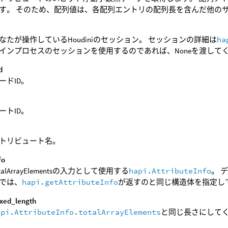
す。 そのため、配列値は、各配列エントリの配列長を含んだ他の
なたが操作しているHoudiniのセッション。 セッションの詳細は
ha
インプロセスのセッションを使用するのであれば、Noneを渡して
d
ードID。
d
ートID。
トリビュート名。
fo
otalArrayElementsの入力として使用する
hapi.AttributeInfo
。 
では、
hapi.getAttributeInfo
が返すのと同じ構造体を指定し
ixed_length
api.AttributeInfo.totalArrayElements
と同じ長さにして