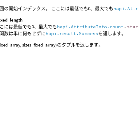
囲の開始インデックス。 ここには最低でも0、最大でも
hapi.Att
fixed_length
こには最低でも0、最大でも
hapi.AttributeInfo.count
-
sta
関数は単に何もせずに
hapi.result.Success
を返します。
_fixed_array, sizes_fixed_array)のタプルを返します。