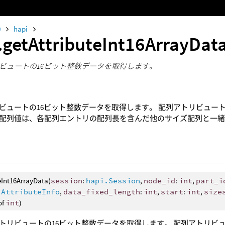
0
hapi
.getAttributeInt16ArrayDat
ビュートの16ビット整数データを取得します。
ビュートの16ビット整数データを取得します。 配列アトリビュー
配列値は、各配列エントリの配列長を含んだ他のサイズ配列と一
eInt16ArrayData(
session
:
hapi.Session
,
node_id
:
int
,
part_i
.AttributeInfo
,
data_fixed_length
:
int
,
start
:
int
,
size
of
int
)
トリビュートの16ビット整数データを取得します。 配列アトリビ