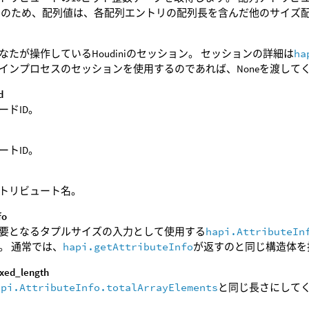
そのため、配列値は、各配列エントリの配列長を含んだ他のサイズ
なたが操作しているHoudiniのセッション。 セッションの詳細は
ha
インプロセスのセッションを使用するのであれば、Noneを渡して
d
ードID。
d
ートID。
トリビュート名。
fo
要となるタプルサイズの入力として使用する
hapi.AttributeIn
。 通常では、
hapi.getAttributeInfo
が返すのと同じ構造体を
ixed_length
api.AttributeInfo.totalArrayElements
と同じ長さにして