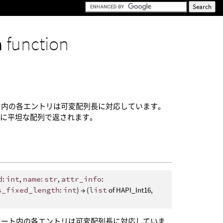
a
function
ト内の各エントリは可変配列長に対応しています。
緒に平坦な配列で返されます。
d
:
int
,
name
:
str
,
attr_info
:
s_fixed_length
:
int
) → (
list
of HAPI_Int16,
ュート内の各エントリは可変配列長に対応していま