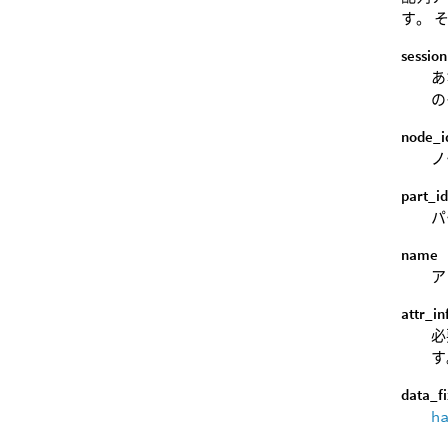
す。 
session
あ
の
node_i
ノ
part_i
パ
name
ア
attr_in
必
す
data_f
h