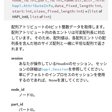
node_id
:
int
,
part_id
:
int
,
name
:
str
,
attr_info
:
hapi.AttributeInfo
,
data_fixed_length
:
int
,
start
:
int
,
sizes_fixed_length
:
int
) → (
list
of
HAPI_Int8,
list
of
int
)
配列アトリビュートの8ビット整数データを取得します。
配列アトリビュート内の各エントリは可変配列長に対応
しています。 そのため、配列値は、各配列エントリの配
列長を含んだ他のサイズ配列と一緒に平坦な配列で返さ
れます。
session
あなたが操作しているHoudiniのセッション。 セッシ
ョンの詳細は
hapi.Session
を参照してください。
単にデフォルトのインプロセスのセッションを使用
するのであれば、Noneを渡してください。
node_id
ノードID。
part_id
パートID。