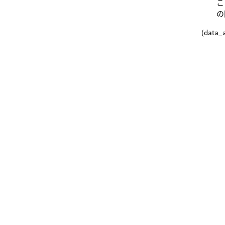
こ
の
(data