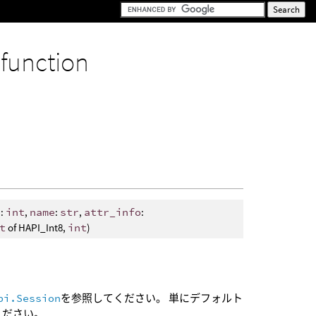
c
function
d
:
int
,
name
:
str
,
attr_info
:
t
of HAPI_Int8,
int
)
pi.Session
を参照してください。 単にデフォルト
ください。