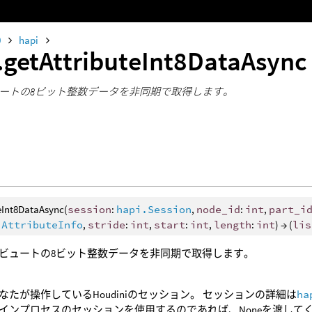
0
hapi
.getAttributeInt8DataAsyn
ートの8ビット整数データを非同期で取得します。
eInt8DataAsync(
session
:
hapi.Session
,
node_id
:
int
,
part_i
.AttributeInfo
,
stride
:
int
,
start
:
int
,
length
:
int
) → (
lis
ビュートの8ビット整数データを非同期で取得します。
なたが操作しているHoudiniのセッション。 セッションの詳細は
ha
インプロセスのセッションを使用するのであれば、Noneを渡して