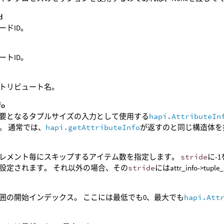
d
ードID。
d
ートID。
トリビュート名。
fo
要となるタプルサイズの入力として使用する
hapi.AttributeIn
。 通常では、
hapi.getAttributeInfo
が返すのと同じ構造体を
レメント毎にスキップするアイテム数を指定します。
stride
に-
設定されます。 それ以外の場合、その
stride
にはattr_info->t
囲の開始インデックス。 ここには最低でも0、最大でも
hapi.Att