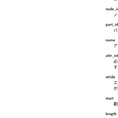
node_i
ノ
part_i
パ
name
ア
attr_in
必
す
stride
エ
が
start
範
length