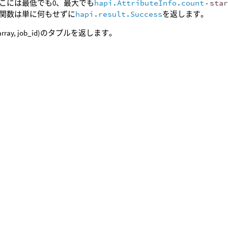
こには最低でも0、最大でも
hapi.AttributeInfo.count
-
sta
関数は単に何もせずに
hapi.result.Success
を返します。
_array, job_id)のタプルを返します。