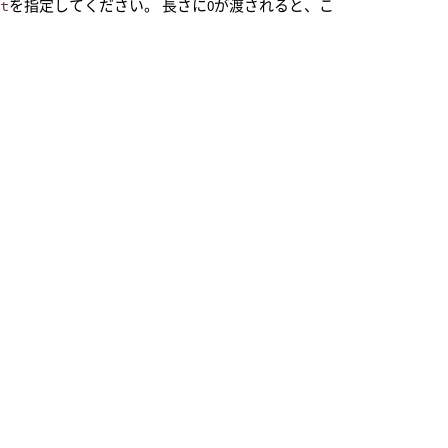
rt
を指定してください。 長さに0が渡されると、こ