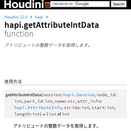
Houdini 21.0
hapi
hapi.getAttributeIntData
function
アトリビュートの整数データを取得します。
使用方法
getAttributeIntData(
session
:
hapi.Session
,
node_id
:
int
,
part_id
:
int
,
name
:
str
,
attr_info
:
hapi.AttributeInfo
,
stride
:
int
,
start
:
int
,
length
:
int
) →
list
of
int
アトリビュートの整数データを取得します。