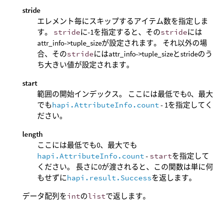
stride
エレメント毎にスキップするアイテム数を指定しま
す。
stride
に-1を指定すると、その
stride
には
attr_info->tuple_sizeが設定されます。 それ以外の場
合、その
stride
にはattr_info->tuple_sizeとstrideのう
ち大きい値が設定されます。
start
範囲の開始インデックス。 ここには最低でも0、最大
でも
hapi.AttributeInfo.count
- 1を指定してく
ださい。
length
ここには最低でも0、最大でも
hapi.AttributeInfo.count
-
start
を指定して
ください。 長さに0が渡されると、この関数は単に何
もせずに
hapi.result.Success
を返します。
データ配列を
int
の
list
で返します。