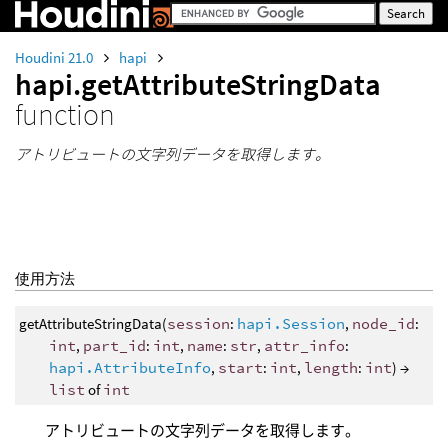
Houdini 21.0
hapi
hapi.getAttributeStringData
function
アトリビュートの文字列データを取得します。
使用方法
getAttributeStringData(
session
:
hapi.Session
,
node_id
:
int
,
part_id
:
int
,
name
:
str
,
attr_info
:
hapi.AttributeInfo
,
start
:
int
,
length
:
int
) →
list
of
int
アトリビュートの文字列データを取得します。