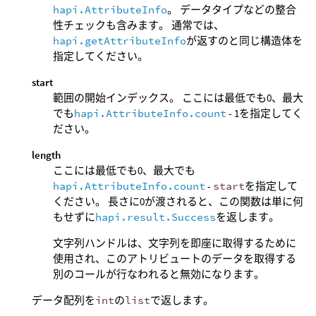
hapi.AttributeInfo
。 データタイプなどの整合
性チェックも含みます。 通常では、
hapi.getAttributeInfo
が返すのと同じ構造体を
指定してください。
start
範囲の開始インデックス。 ここには最低でも0、最大
でも
hapi.AttributeInfo.count
- 1を指定してく
ださい。
length
ここには最低でも0、最大でも
hapi.AttributeInfo.count
-
start
を指定して
ください。 長さに0が渡されると、この関数は単に何
もせずに
hapi.result.Success
を返します。
文字列ハンドルは、文字列を即座に取得するために
使用され、このアトリビュートのデータを取得する
別のコールが行なわれると無効になります。
データ配列を
int
の
list
で返します。