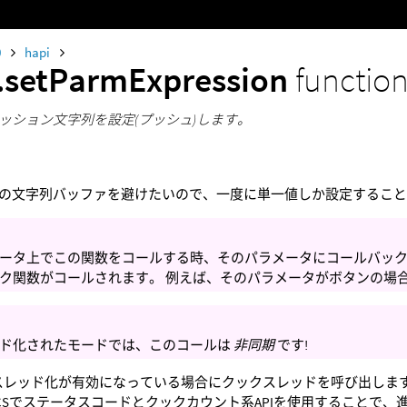
0
hapi
.setParmExpression
functio
ッション文字列を設定(プッシュ)します。
の文字列バッファを避けたいので、一度に単一値しか設定するこ
ータ上でこの関数をコールする時、そのパラメータにコールバッ
ク関数がコールされます。 例えば、そのパラメータがボタンの場
ド化されたモードでは、このコールは
非同期
です!
はスレッド化が有効になっている場合にクックスレッドを呼び出します
OSTICSでステータスコードとクックカウント系APIを使用すること