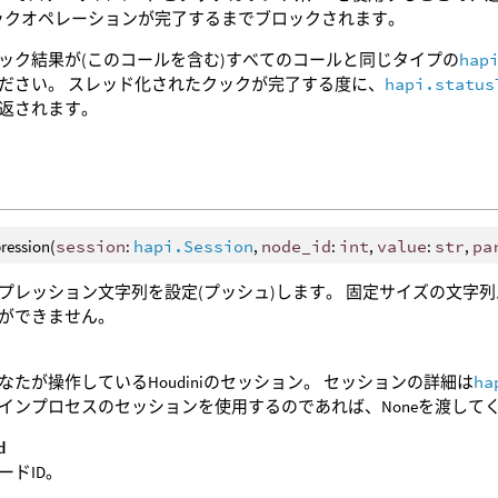
クックオペレーションが完了するまでブロックされます。
ック結果が(このコールを含む)すべてのコールと同じタイプの
hap
ださい。 スレッド化されたクックが完了する度に、
hapi.status
返されます。
ression(
session
:
hapi.Session
,
node_id
:
int
,
value
:
str
,
pa
プレッション文字列を設定(プッシュ)します。 固定サイズの文字
ができません。
なたが操作しているHoudiniのセッション。 セッションの詳細は
ha
インプロセスのセッションを使用するのであれば、Noneを渡して
d
ードID。