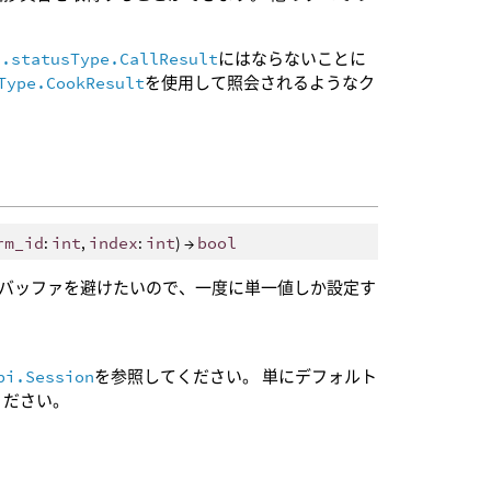
i.statusType.CallResult
にはならないことに
Type.CookResult
を使用して照会されるようなク
rm_id
:
int
,
index
:
int
) →
bool
列バッファを避けたいので、一度に単一値しか設定す
pi.Session
を参照してください。 単にデフォルト
ください。