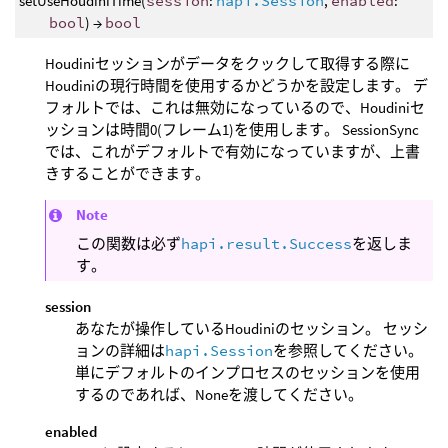
setUseHoudiniTime(
session
:
hapi.Session
,
enabled
:
bool
) →
bool
Houdiniセッションがデータをクックして取得する際に
Houdiniの現行時間を使用するかどうかを設定します。 デ
フォルトでは、これは無効になっているので、Houdiniセ
ッションは時間0(フレーム1)を使用します。 SessionSync
では、これがデフォルトで有効になっていますが、上書
きすることができます。
Note
この関数は必ず
hapi.result.Success
を返しま
す。
session
あなたが操作しているHoudiniのセッション。 セッシ
ョンの詳細は
hapi.Session
を参照してください。
単にデフォルトのインプロセスのセッションを使用
するのであれば、Noneを渡してください。
enabled