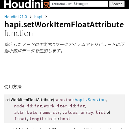
Houdini 21.0
hapi
hapi.setWorkItemFloatAttribute
function
指定したノードの中断PDGワークアイテムアトリビュートに浮
動小数点データを追加します。
使用方法
setWorkItemFloatAttribute(
session
:
hapi.Session
,
node_id
:
int
,
work_item_id
:
int
,
attribute_name
:
str
,
values_array
:
list
of
float
,
length
:
int
) →
bool