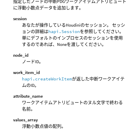
指定したノードの中断PDGワークアイテムアトリビュート
に浮動小数点データを追加します。
session
あなたが操作しているHoudiniのセッション。 セッシ
ョンの詳細は
hapi.Session
を参照してください。
単にデフォルトのインプロセスのセッションを使用
するのであれば、Noneを渡してください。
node_id
ノードID。
work_item_id
hapi.createWorkItem
が返した中断ワークアイテ
ムのID。
attribute_name
ワークアイテムアトリビュートのヌル文字で終わる
名前。
values_array
浮動小数点値の配列。