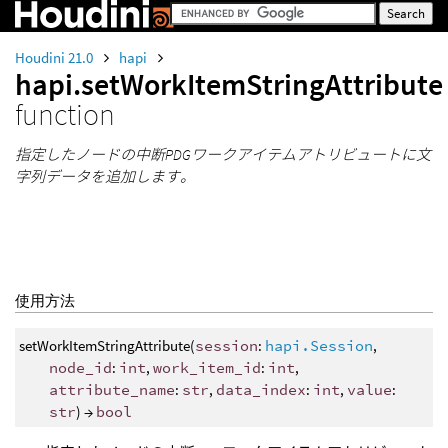
Houdini 21.0
hapi
hapi.setWorkItemStringAttribute
function
指定したノードの中断PDGワークアイテムアトリビュートに文
字列データを追加します。
使用方法
setWorkItemStringAttribute(
session
:
hapi.Session
,
node_id
:
int
,
work_item_id
:
int
,
attribute_name
:
str
,
data_index
:
int
,
value
:
str
) →
bool