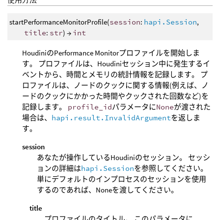
startPerformanceMonitorProfile(
session
:
hapi.Session
,
title
:
str
) →
int
HoudiniのPerformance Monitorプロファイルを開始しま
す。 プロファイルは、Houdiniセッション中に発生するイ
ベントから、時間とメモリの統計情報を記録します。 プ
ロファイルは、ノードのクックに関する情報(例えば、ノ
ードのクックにかかった時間やクックされた回数など)を
記録します。
profile_id
パラメータに
None
が渡された
場合は、
hapi.result.InvalidArgument
を返しま
す。
session
あなたが操作しているHoudiniのセッション。 セッシ
ョンの詳細は
hapi.Session
を参照してください。
単にデフォルトのインプロセスのセッションを使用
するのであれば、Noneを渡してください。
title
プロファイルのタイトル。 このパラメータに