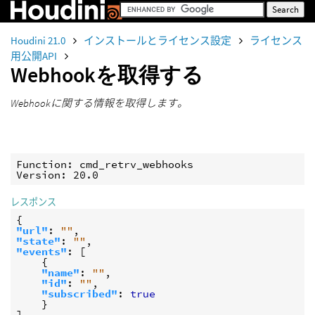
Houdini 21.0
インストールとライセンス設定
ライセンス
用公開API
Webhookを取得する
Webhookに関する情報を取得します。
Function: cmd_retrv_webhooks

Version: 20.0
レスポンス
{
"url"
:
""
,
"state"
:
""
,
"events"
:
[
{
"name"
:
""
,
"id"
:
""
,
"subscribed"
:
true
}
]