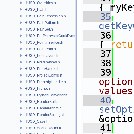
HUSD_Overrides.h
{ myKe
HUSD_Path.h
   35
HUSD_PathExpression.h
HUSD_PathPattern.h
getKey
HUSD_PathSet.h
   36
HUSD_PerfMonAutoCookEvent.h
{ 
retu
HUSD_PointInstancer.h
HUSD_PointPrim.h
   37
  
HUSD_PostLayers.h
   38
HUSD_Preferences.h
HUSD_PrimHandle.h
   39
  
HUSD_ProjectConfig.h
option
HUSD_PropertyHandle.h
values
HUSD_Prune.h
HUSD_PythonConverter.h
   40
HUSD_RenderBuffer.h
setOpt
HUSD_RendererInfo.h
HUSD_RenderSettings.h
&optio
HUSD_Save.h
   41
HUSD_SceneDoctor.h