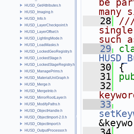
be par
HUSD_GetAttributes.h
many s
HUSD_Imaging.h
   28
//
HUSD_Info.h
HUSD_LayerCheckpoint.h
single
HUSD_LayerOffset.h
such a
HUSD_LightingMode.h
HUSD_LoadMasks.h
   29
cl
HUSD_LockedGeoRegistry.h
HUSD_B
HUSD_LockedStage.h
   30
 {
HUSD_LockedStageRegistry.h
HUSD_ManagePrims.h
   31
pu
HUSD_MaterialUniGraph.h
   32
  
HUSD_Merge.h
HUSD_MergeInto.h
keywor
HUSD_MirrorRootLayer.h
   33
HUSD_ModifyPaths.h
setKey
HUSD_ObjectHandle.h
HUSD_ObjectImport-2.0.h
&keywo
HUSD_ObjectImport.h
   34
HUSD_OutputProcessor.h