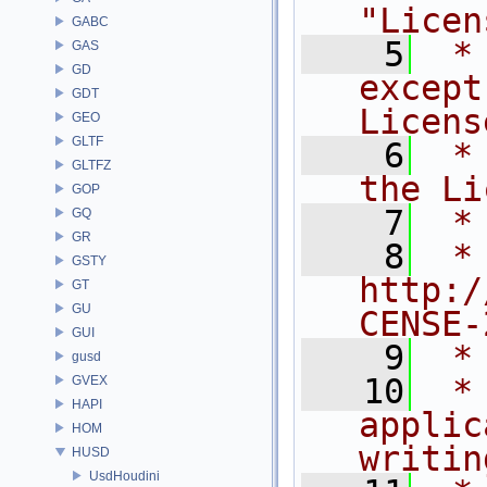
"Licen
GABC
    5
 *
GAS
GD
except
GDT
Licens
GEO
GLTF
    6
 *
GLTFZ
the Li
GOP
    7
 *
GQ
GR
    8
 *     
GSTY
http:/
GT
GU
CENSE-
GUI
    9
 *
gusd
   10
 *
GVEX
HAPI
applic
HOM
writin
HUSD
UsdHoudini