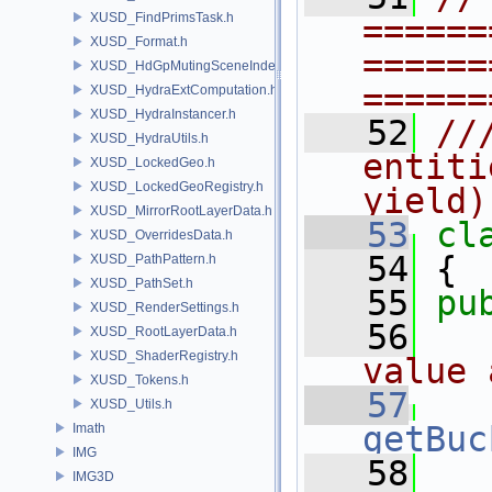
XUSD_FindPrimsTask.h
======
XUSD_Format.h
======
XUSD_HdGpMutingSceneIndex.h
======
XUSD_HydraExtComputation.h
XUSD_HydraInstancer.h
   52
//
XUSD_HydraUtils.h
entiti
XUSD_LockedGeo.h
XUSD_LockedGeoRegistry.h
yield)
XUSD_MirrorRootLayerData.h
   53
cl
XUSD_OverridesData.h
   54
 {
XUSD_PathPattern.h
XUSD_PathSet.h
   55
pu
XUSD_RenderSettings.h
   56
  
XUSD_RootLayerData.h
XUSD_ShaderRegistry.h
value 
XUSD_Tokens.h
   57
XUSD_Utils.h
getBuc
Imath
IMG
   58
IMG3D