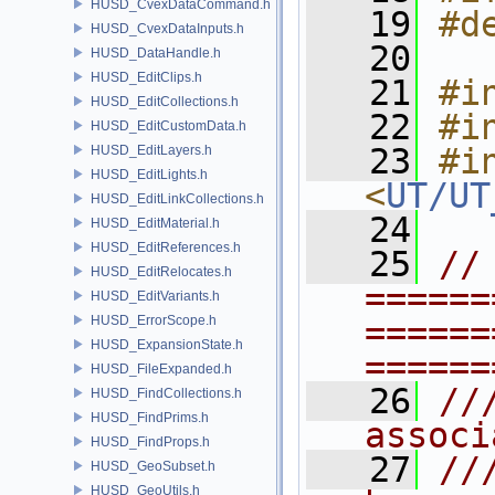
HUSD_CvexDataCommand.h
   19
#d
HUSD_CvexDataInputs.h
   20
HUSD_DataHandle.h
HUSD_EditClips.h
   21
#i
HUSD_EditCollections.h
   22
#i
HUSD_EditCustomData.h
   23
#in
HUSD_EditLayers.h
HUSD_EditLights.h
<
UT/UT
HUSD_EditLinkCollections.h
   24
HUSD_EditMaterial.h
HUSD_EditReferences.h
   25
// 
HUSD_EditRelocates.h
======
HUSD_EditVariants.h
HUSD_ErrorScope.h
======
HUSD_ExpansionState.h
======
HUSD_FileExpanded.h
   26
//
HUSD_FindCollections.h
HUSD_FindPrims.h
associ
HUSD_FindProps.h
   27
//
HUSD_GeoSubset.h
HUSD_GeoUtils.h