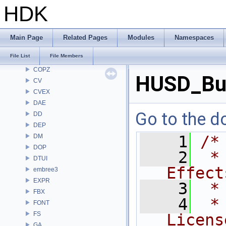
CH
HDK
CHOP
CL
CMD
Main Page
Related Pages
Modules
Namespaces
COP
File List
File Members
COP2
COPZ
HUSD_Bu
CV
CVEX
DAE
Go to the do
DD
DEP
DM
    1
/*
DOP
    2
 *
DTUI
Effect
embree3
EXPR
    3
 *
FBX
    4
 *
FONT
FS
Licens
GA