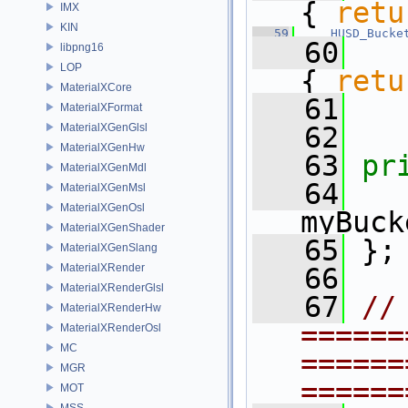
{ 
retu
IMX
KIN
   59
HUSD_Bucke
   60
libpng16
LOP
{ 
retu
MaterialXCore
   61
  
MaterialXFormat
MaterialXGenGlsl
   62
MaterialXGenHw
   63
pr
MaterialXGenMdl
   64
MaterialXGenMsl
MaterialXGenOsl
myBuck
MaterialXGenShader
   65
 };
MaterialXGenSlang
MaterialXRender
   66
MaterialXRenderGlsl
   67
// 
MaterialXRenderHw
======
MaterialXRenderOsl
MC
======
MGR
======
MOT
MSS