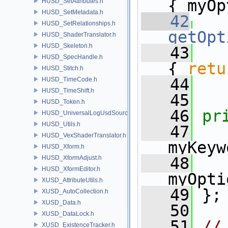
{ myOp
HUSD_SetAttributes.h
HUSD_SetMetadata.h
   42
HUSD_SetRelationships.h
getOpt
HUSD_ShaderTranslator.h
HUSD_Skeleton.h
   43
HUSD_SpecHandle.h
{ 
retu
HUSD_Stitch.h
   44
  
HUSD_TimeCode.h
HUSD_TimeShift.h
   45
HUSD_Token.h
   46
pr
HUSD_UniversalLogUsdSource.h
HUSD_Utils.h
   47
HUSD_VexShaderTranslator.h
myKeyw
HUSD_Xform.h
HUSD_XformAdjust.h
   48
HUSD_XformEditor.h
myOpti
XUSD_AttributeUtils.h
   49
 };
XUSD_AutoCollection.h
XUSD_Data.h
   50
XUSD_DataLock.h
   51
// 
XUSD_ExistenceTracker.h