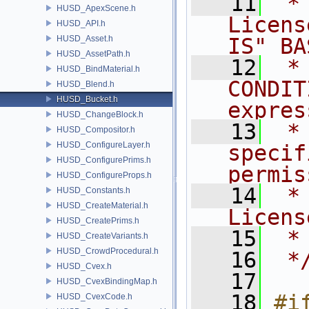
   11
 *
HUSD_ApexScene.h
Licens
HUSD_API.h
HUSD_Asset.h
IS" BA
HUSD_AssetPath.h
   12
 *
HUSD_BindMaterial.h
CONDIT
HUSD_Blend.h
HUSD_Bucket.h
expres
HUSD_ChangeBlock.h
   13
 *
HUSD_Compositor.h
HUSD_ConfigureLayer.h
specif
HUSD_ConfigurePrims.h
permis
HUSD_ConfigureProps.h
   14
 *
HUSD_Constants.h
HUSD_CreateMaterial.h
Licens
HUSD_CreatePrims.h
   15
 *
HUSD_CreateVariants.h
HUSD_CrowdProcedural.h
   16
 *
HUSD_Cvex.h
   17
HUSD_CvexBindingMap.h
   18
#i
HUSD_CvexCode.h