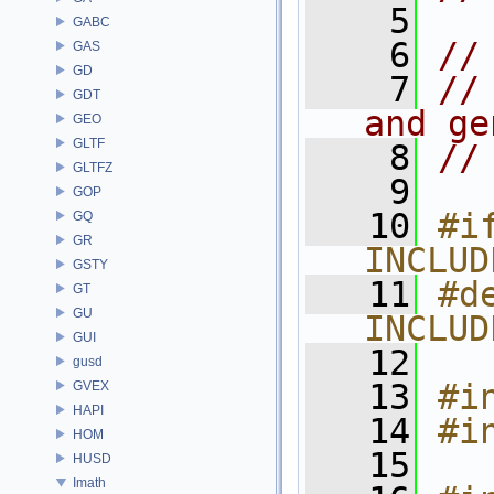
    5
GABC
    6
//
GAS
GD
    7
//
GDT
and ge
GEO
GLTF
    8
//
GLTFZ
    9
GOP
   10
#if
GQ
GR
INCLUD
GSTY
   11
#de
GT
GU
INCLUD
GUI
   12
gusd
   13
#i
GVEX
HAPI
   14
#i
HOM
   15
HUSD
Imath