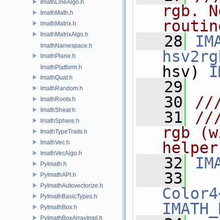
ImathLineAlgo.h
rgb. N
ImathMath.h
routin
ImathMatrix.h
ImathMatrixAlgo.h
   28
IM
ImathNamespace.h
hsv2rg
ImathPlane.h
hsv) 
I
ImathPlatform.h
ImathQuat.h
   29
ImathRandom.h
   30
//
ImathRoots.h
ImathShear.h
   31
//
ImathSphere.h
rgb (w
ImathTypeTraits.h
ImathVec.h
helper
ImathVecAlgo.h
   32
IM
PyImath.h
   33
PyImathAPI.h
PyImathAutovectorize.h
Color4
PyImathBasicTypes.h
IMATH_
PyImathBox.h
PyImathBoxArrayImpl.h