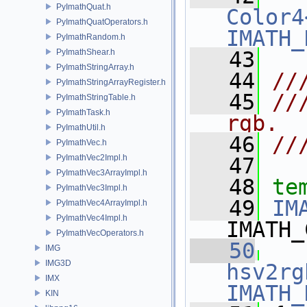
PyImathQuat.h
Color4
PyImathQuatOperators.h
IMATH_
PyImathRandom.h
PyImathShear.h
   43
PyImathStringArray.h
   44
//
PyImathStringArrayRegister.h
   45
//
PyImathStringTable.h
PyImathTask.h
rgb.
PyImathUtil.h
   46
//
PyImathVec.h
PyImathVec2Impl.h
   47
PyImathVec3ArrayImpl.h
   48
te
PyImathVec3Impl.h
   49
IM
PyImathVec4ArrayImpl.h
PyImathVec4Impl.h
IMATH_
PyImathVecOperators.h
   50
IMG
IMG3D
hsv2rg
IMX
IMATH_
KIN