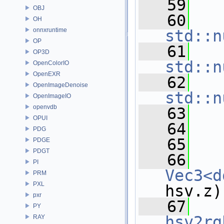
   59
OBJ
   60
   
OH
onnxruntime
std::n
OP
   61
   
OP3D
std::n
OpenColorIO
OpenEXR
   62
   
OpenImageDenoise
std::n
OpenImageIO
openvdb
   63
   
OPUI
   64
PDG
   65
   
PDGE
PDGT
   66
PI
Vec3<d
PRM
PXL
hsv.z)
pxr
   67
PY
hsv2rg
RAY