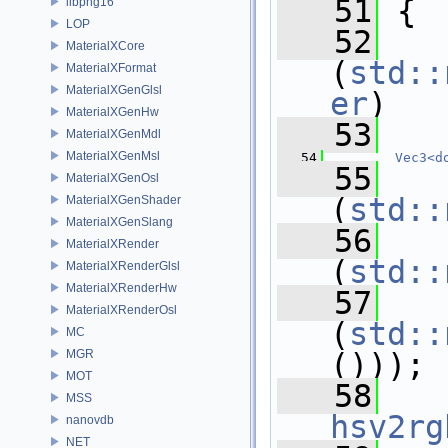
   51
 {
libpng16
LOP
   52
MaterialXCore
(
std::
MaterialXFormat
MaterialXGenGlsl
er
)
MaterialXGenHw
   53
   
MaterialXGenMdl
MaterialXGenMsl
   54
Vec3<d
   55
   
MaterialXGenOsl
(
std::
MaterialXGenShader
MaterialXGenSlang
   56
   
MaterialXRender
(
std::
MaterialXRenderGlsl
MaterialXRenderHw
   57
   
MaterialXRenderOsl
(
std::
MC
MGR
()));
MOT
   58
MSS
hsv2rg
nanovdb
NET