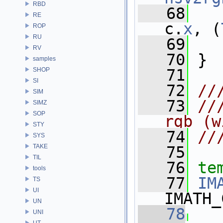
RBD
   68
RE
c.
x
, (
ROP
RU
   69
   
RV
   70
 }
samples
SHOP
   71
SI
   72
//
SIM
   73
//
SIMZ
SOP
rgb (w
STY
   74
//
SYS
TAKE
   75
TIL
   76
te
tools
   77
IM
TS
UI
IMATH_
UN
   78
UNI
UT