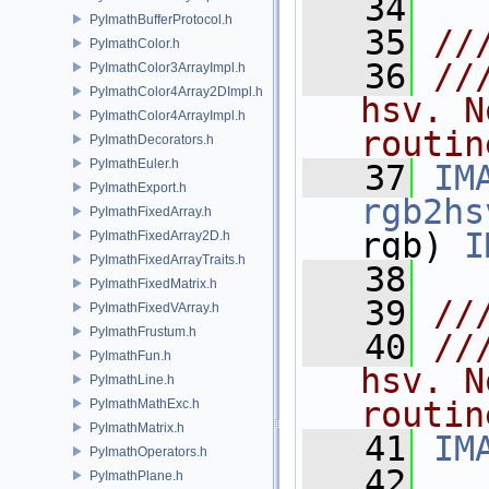
   34
PyImathBufferProtocol.h
   35
//
PyImathColor.h
   36
//
PyImathColor3ArrayImpl.h
PyImathColor4Array2DImpl.h
hsv. N
PyImathColor4ArrayImpl.h
routin
PyImathDecorators.h
PyImathEuler.h
   37
IM
PyImathExport.h
rgb2hs
PyImathFixedArray.h
rgb) 
I
PyImathFixedArray2D.h
PyImathFixedArrayTraits.h
   38
PyImathFixedMatrix.h
   39
//
PyImathFixedVArray.h
PyImathFrustum.h
   40
//
PyImathFun.h
hsv. N
PyImathLine.h
routin
PyImathMathExc.h
PyImathMatrix.h
   41
IM
PyImathOperators.h
   42
PyImathPlane.h