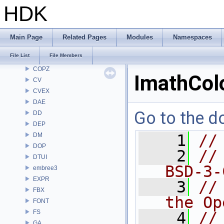
CH
HDK
CHOP
CL
CMD
Main Page
Related Pages
Modules
Namespaces
COP
File List
File Members
COP2
COPZ
ImathCol
CV
CVEX
DAE
Go to the do
DD
DEP
DM
    1
//
DOP
    2
//
DTUI
BSD-3-
embree3
EXPR
    3
//
FBX
the Op
FONT
FS
    4
//
GA