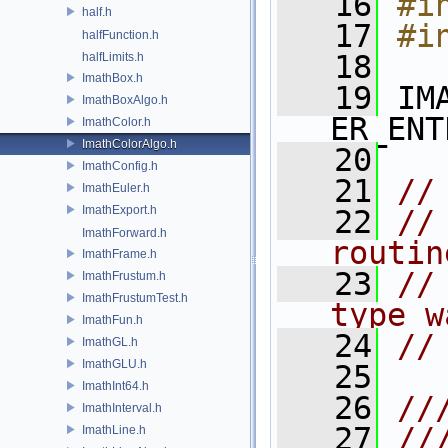
   16
#i
half.h
   17
#i
halfFunction.h
   18
halfLimits.h
ImathBox.h
   19
 IM
ImathBoxAlgo.h
ER_ENT
ImathColor.h
ImathColorAlgo.h
   20
ImathConfig.h
   21
//
ImathEuler.h
ImathExport.h
   22
//
ImathForward.h
routin
ImathFrame.h
   23
//
ImathFrustum.h
ImathFrustumTest.h
type w
ImathFun.h
   24
//
ImathGL.h
ImathGLU.h
   25
ImathInt64.h
   26
//
ImathInterval.h
   27
//
ImathLine.h