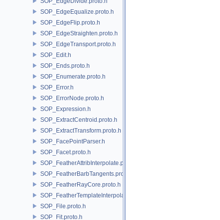
SOP_EdgeDivide.proto.h
SOP_EdgeEqualize.proto.h
SOP_EdgeFlip.proto.h
SOP_EdgeStraighten.proto.h
SOP_EdgeTransport.proto.h
SOP_Edit.h
SOP_Ends.proto.h
SOP_Enumerate.proto.h
SOP_Error.h
SOP_ErrorNode.proto.h
SOP_Expression.h
SOP_ExtractCentroid.proto.h
SOP_ExtractTransform.proto.h
SOP_FacePointParser.h
SOP_Facet.proto.h
SOP_FeatherAttribInterpolate.proto.h
SOP_FeatherBarbTangents.proto.h
SOP_FeatherRayCore.proto.h
SOP_FeatherTemplateInterpolate.proto.h
SOP_File.proto.h
SOP_Fit.proto.h