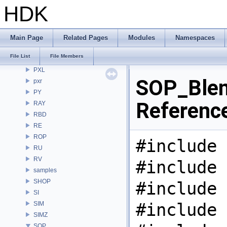
OPUI
HDK
PDG
PDGE
PDGT
Main Page
Related Pages
Modules
Namespaces
PI
File List
File Members
PRM
PXL
SOP_Blen
pxr
PY
Referenc
RAY
RBD
RE
ROP
#include 
RU
RV
#include 
samples
SHOP
#include 
SI
#include 
SIM
SIMZ
SOP