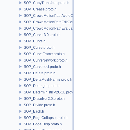
SOP_CopyTransform.proto.h
SOP_Crease.proto.h
SOP_CrowdMotionPathAvoidCore.proto.h
SOP_CrowdMotionPathEditCore.proto.h
SOP_CrowdMotionPathEvaluateCore.proto.h
SOP_Curve-3.0.proto.h
SOP_Curve.h
SOP_Curve.proto.h
SOP_CurveFrame.proto.h
SOP_CurveNetwork.proto.h
SOP_Curvesect.proto.h
SOP_Delete.proto.h
SOP_DeltaMushParms.proto.h
SOP_Detangle.proto.h
SOP_DeterministicP2GCL.proto.h
SOP_Dissolve-2.0.proto.h
SOP_Divide.proto.h
SOP_Each.h
SOP_EdgeCollapse.proto.h
SOP_EdgeCusp.proto.h