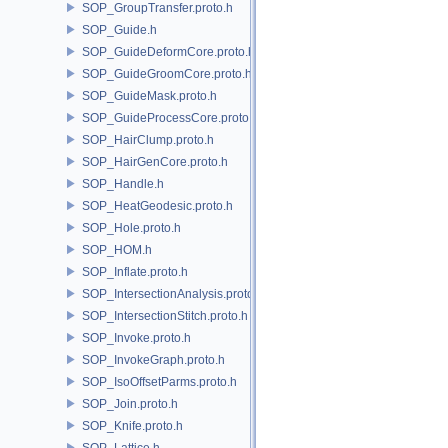
SOP_GroupTransfer.proto.h
SOP_Guide.h
SOP_GuideDeformCore.proto.h
SOP_GuideGroomCore.proto.h
SOP_GuideMask.proto.h
SOP_GuideProcessCore.proto.h
SOP_HairClump.proto.h
SOP_HairGenCore.proto.h
SOP_Handle.h
SOP_HeatGeodesic.proto.h
SOP_Hole.proto.h
SOP_HOM.h
SOP_Inflate.proto.h
SOP_IntersectionAnalysis.proto.h
SOP_IntersectionStitch.proto.h
SOP_Invoke.proto.h
SOP_InvokeGraph.proto.h
SOP_IsoOffsetParms.proto.h
SOP_Join.proto.h
SOP_Knife.proto.h
SOP_Lattice.h