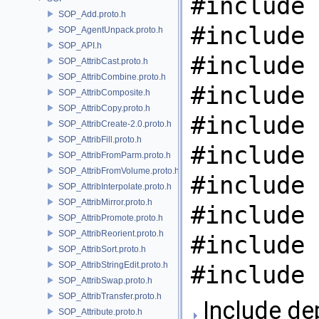
#include 
SOP_Add.proto.h
#include 
SOP_AgentUnpack.proto.h
SOP_API.h
#include 
SOP_AttribCast.proto.h
SOP_AttribCombine.proto.h
#include 
SOP_AttribComposite.h
SOP_AttribCopy.proto.h
#include 
SOP_AttribCreate-2.0.proto.h
SOP_AttribFill.proto.h
#include 
SOP_AttribFromParm.proto.h
SOP_AttribFromVolume.proto.h
#include 
SOP_AttribInterpolate.proto.h
SOP_AttribMirror.proto.h
#include 
SOP_AttribPromote.proto.h
SOP_AttribReorient.proto.h
#include 
SOP_AttribSort.proto.h
SOP_AttribStringEdit.proto.h
#include 
SOP_AttribSwap.proto.h
SOP_AttribTransfer.proto.h
Include de
SOP_Attribute.proto.h