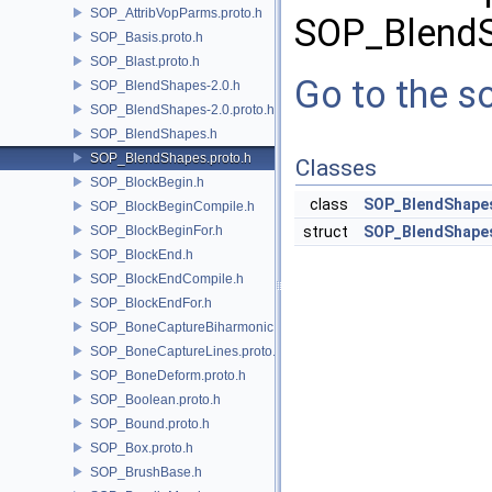
SOP_AttribVopParms.proto.h
SOP_BlendS
SOP_Basis.proto.h
SOP_Blast.proto.h
Go to the so
SOP_BlendShapes-2.0.h
SOP_BlendShapes-2.0.proto.h
SOP_BlendShapes.h
SOP_BlendShapes.proto.h
Classes
SOP_BlockBegin.h
class
SOP_BlendShape
SOP_BlockBeginCompile.h
SOP_BlockBeginFor.h
struct
SOP_BlendShape
SOP_BlockEnd.h
SOP_BlockEndCompile.h
SOP_BlockEndFor.h
SOP_BoneCaptureBiharmonic.proto.h
SOP_BoneCaptureLines.proto.h
SOP_BoneDeform.proto.h
SOP_Boolean.proto.h
SOP_Bound.proto.h
SOP_Box.proto.h
SOP_BrushBase.h