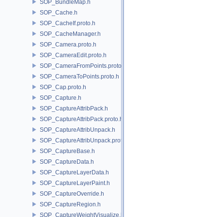
SOP_BundleMap.h
SOP_Cache.h
SOP_CacheIf.proto.h
SOP_CacheManager.h
SOP_Camera.proto.h
SOP_CameraEdit.proto.h
SOP_CameraFromPoints.proto.h
SOP_CameraToPoints.proto.h
SOP_Cap.proto.h
SOP_Capture.h
SOP_CaptureAttribPack.h
SOP_CaptureAttribPack.proto.h
SOP_CaptureAttribUnpack.h
SOP_CaptureAttribUnpack.proto.h
SOP_CaptureBase.h
SOP_CaptureData.h
SOP_CaptureLayerData.h
SOP_CaptureLayerPaint.h
SOP_CaptureOverride.h
SOP_CaptureRegion.h
SOP_CaptureWeightVisualize.h